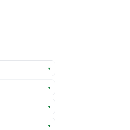
▾
▾
▾
▾