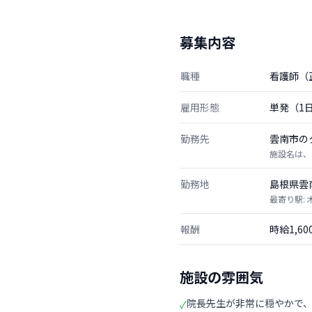
募集内容
職種
看護師（
雇用形態
単発（1
勤務先
雲南市の
施設名は、
勤務地
島根県雲
最寄り駅: 
報酬
時給1,6
施設の雰囲気
院長先生が非常に穏やかで
✓