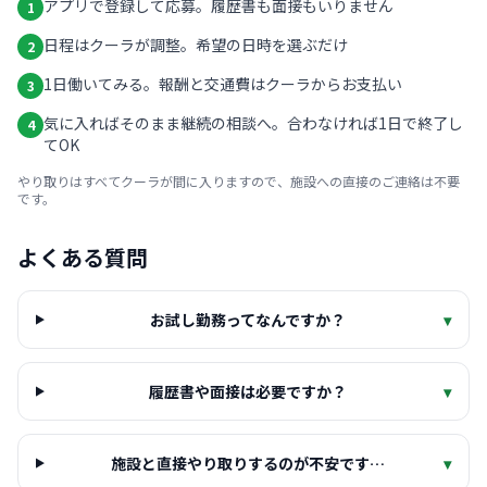
アプリで登録して応募。履歴書も面接もいりません
1
日程はクーラが調整。希望の日時を選ぶだけ
2
1日働いてみる。報酬と交通費はクーラからお支払い
3
気に入ればそのまま継続の相談へ。合わなければ1日で終了し
4
てOK
やり取りはすべてクーラが間に入りますので、施設への直接のご連絡は不要
です。
よくある質問
お試し勤務ってなんですか？
▾
履歴書や面接は必要ですか？
▾
施設と直接やり取りするのが不安です…
▾