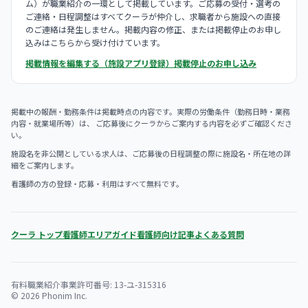
ム）が職業紹介の一環として掲載しています。ご応募の受付・選考の
ご連絡・日程調整はすべてクーラが仲介し、求職者から施設への直接
のご連絡は発生しません。掲載内容の修正、または掲載停止のお申し
込みはこちらから受け付けています。
掲載情報を編集する（施設アプリ登録）
掲載停止のお申し込み
掲載中の報酬・勤務条件は掲載時点の内容です。実際の労働条件（勤務日時・業務
内容・就業場所等）は、 ご応募後にクーラからご案内する内容を必ずご確認くださ
い。
施設名を非公開としている求人は、ご応募後の日程調整の際に施設名・所在地の詳
細をご案内します。
看護師の方の登録・応募・利用はすべて無料です。
クーラ トップ
看護師エリアガイド
看護師向け記事
よくある質問
有料職業紹介事業許可番号: 13-ユ-315316
© 2026 Phonim Inc.