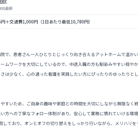
田区
 東向島駅
56円＋交通費1,000円（1日あたり最低10,780円）
病院で、患者さん一人ひとりとじっくり向き合えるアットホームで温か
チームワークを大切にしているので、中途入職の方も馴染みやすい穏や
しさは少なく、心の通った看護を実践したい方にぴったりのゆったりと
しやすいため、ご自身の趣味や家庭との時間を大切にしながら無理なく
浅い方への丁寧なフォロー体制があり、安心して業務に慣れていける環境
採用しており、オンとオフの切り替えをしっかり行いながら、メリハリを