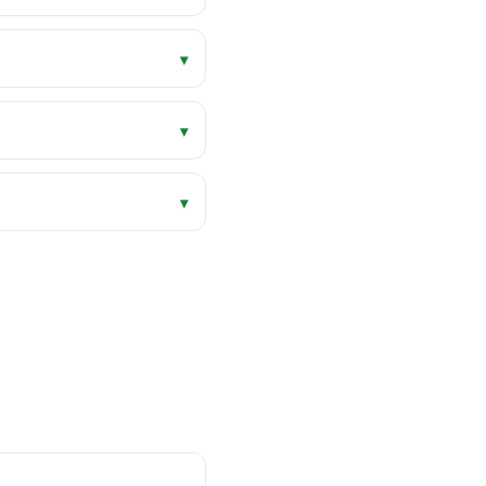
▾
▾
▾