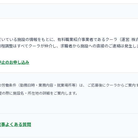
いている施設の情報をもとに、有料職業紹介事業者であるクーラ（運営: 株
日程調整はすべてクーラが仲介し、求職者から施設への直接のご連絡は発生し
停止のお申し込み
の労働条件（勤務日時・業務内容・就業場所等）は、 ご応募後にクーラからご案内
整の際に施設名・所在地の詳細をご案内します。
記事
よくある質問