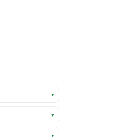
▾
▾
▾