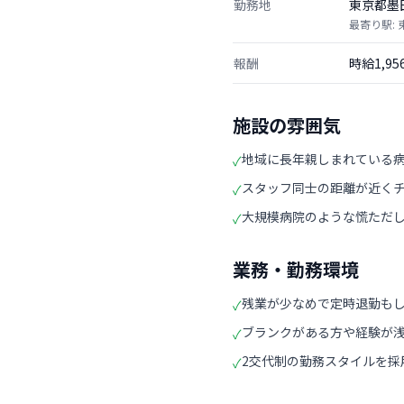
勤務地
東京都墨
最寄り駅:
報酬
時給1,9
施設の雰囲気
地域に長年親しまれている
✓
スタッフ同士の距離が近く
✓
大規模病院のような慌ただ
✓
業務・勤務環境
残業が少なめで定時退勤も
✓
ブランクがある方や経験が
✓
2交代制の勤務スタイルを
✓