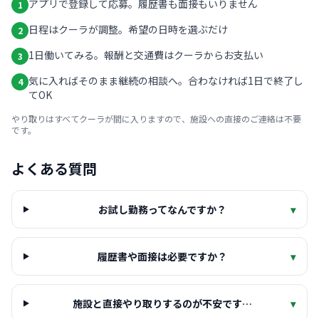
アプリで登録して応募。履歴書も面接もいりません
1
日程はクーラが調整。希望の日時を選ぶだけ
2
1日働いてみる。報酬と交通費はクーラからお支払い
3
気に入ればそのまま継続の相談へ。合わなければ1日で終了し
4
てOK
やり取りはすべてクーラが間に入りますので、施設への直接のご連絡は不要
です。
よくある質問
お試し勤務ってなんですか？
▾
履歴書や面接は必要ですか？
▾
施設と直接やり取りするのが不安です…
▾