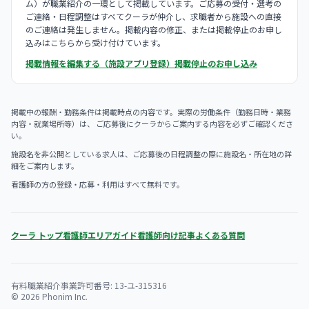
ム）が職業紹介の一環として掲載しています。ご応募の受付・選考の
ご連絡・日程調整はすべてクーラが仲介し、求職者から施設への直接
のご連絡は発生しません。掲載内容の修正、または掲載停止のお申し
込みはこちらから受け付けています。
掲載情報を編集する（施設アプリ登録）
掲載停止のお申し込み
掲載中の報酬・勤務条件は掲載時点の内容です。実際の労働条件（勤務日時・業務
内容・就業場所等）は、 ご応募後にクーラからご案内する内容を必ずご確認くださ
い。
施設名を非公開としている求人は、ご応募後の日程調整の際に施設名・所在地の詳
細をご案内します。
看護師の方の登録・応募・利用はすべて無料です。
クーラ トップ
看護師エリアガイド
看護師向け記事
よくある質問
有料職業紹介事業許可番号: 13-ユ-315316
© 2026 Phonim Inc.