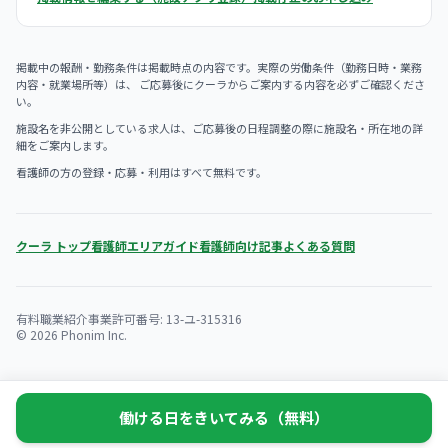
掲載中の報酬・勤務条件は掲載時点の内容です。実際の労働条件（勤務日時・業務
内容・就業場所等）は、 ご応募後にクーラからご案内する内容を必ずご確認くださ
い。
施設名を非公開としている求人は、ご応募後の日程調整の際に施設名・所在地の詳
細をご案内します。
看護師の方の登録・応募・利用はすべて無料です。
クーラ トップ
看護師エリアガイド
看護師向け記事
よくある質問
有料職業紹介事業許可番号: 13-ユ-315316
© 2026 Phonim Inc.
働ける日をきいてみる（無料）