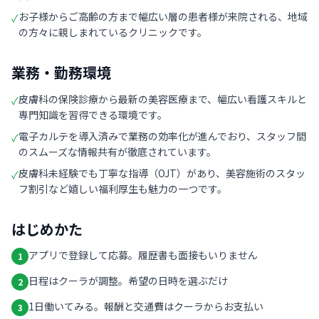
お子様からご高齢の方まで幅広い層の患者様が来院される、地域
✓
の方々に親しまれているクリニックです。
業務・勤務環境
皮膚科の保険診療から最新の美容医療まで、幅広い看護スキルと
✓
専門知識を習得できる環境です。
電子カルテを導入済みで業務の効率化が進んでおり、スタッフ間
✓
のスムーズな情報共有が徹底されています。
皮膚科未経験でも丁寧な指導（OJT）があり、美容施術のスタッ
✓
フ割引など嬉しい福利厚生も魅力の一つです。
はじめかた
アプリで登録して応募。履歴書も面接もいりません
1
日程はクーラが調整。希望の日時を選ぶだけ
2
1日働いてみる。報酬と交通費はクーラからお支払い
3