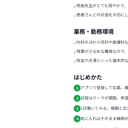
院長先生がとても穏やかで
✓
患者さんとの対話を大切に
✓
業務・勤務環境
内科のほか小児科や皮膚科
✓
残業が少なめな職場なので
✓
採血や点滴といった基本的
✓
はじめかた
アプリで登録して応募。
1
日程はクーラが調整。希
2
1日働いてみる。報酬と交
3
気に入ればそのまま継続の
4