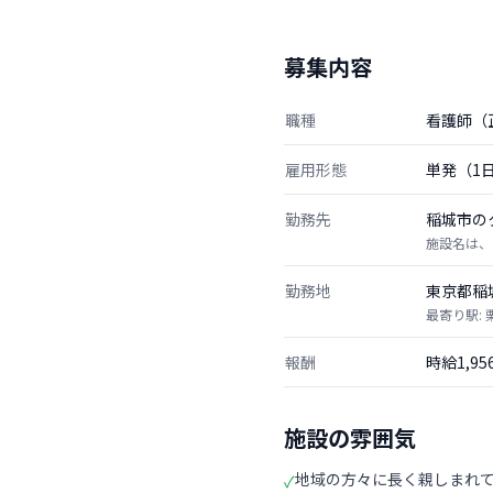
募集内容
職種
看護師（
雇用形態
単発（1
勤務先
稲城市の
施設名は、
勤務地
東京都稲
最寄り駅: 
報酬
時給1,9
施設の雰囲気
地域の方々に長く親しまれ
✓