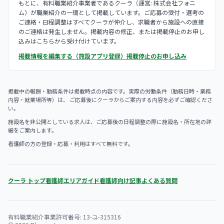
もとに、有料職業紹介事業者であるクーラ（運営: 株式会社フォニ
ム）が職業紹介の一環として掲載しています。ご応募の受付・選考の
ご連絡・日程調整はすべてクーラが仲介し、求職者から施設への直接
のご連絡は発生しません。掲載内容の修正、または掲載停止のお申し
込みはこちらから受け付けています。
掲載情報を編集する（施設アプリ登録）
掲載停止のお申し込み
掲載中の報酬・勤務条件は掲載時点の内容です。実際の労働条件（勤務日時・業務
内容・就業場所等）は、 ご応募後にクーラからご案内する内容を必ずご確認くださ
い。
施設名を非公開としている求人は、ご応募後の日程調整の際に施設名・所在地の詳
細をご案内します。
看護師の方の登録・応募・利用はすべて無料です。
クーラ トップ
看護師エリアガイド
看護師向け記事
よくある質問
有料職業紹介事業許可番号: 13-ユ-315316