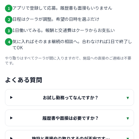
アプリで登録して応募。履歴書も面接もいりません
1
日程はクーラが調整。希望の日時を選ぶだけ
2
1日働いてみる。報酬と交通費はクーラからお支払い
3
気に入ればそのまま継続の相談へ。合わなければ1日で終了し
4
てOK
やり取りはすべてクーラが間に入りますので、施設への直接のご連絡は不要
です。
よくある質問
お試し勤務ってなんですか？
▾
履歴書や面接は必要ですか？
▾
施設と直接やり取りするのが不安です…
▾