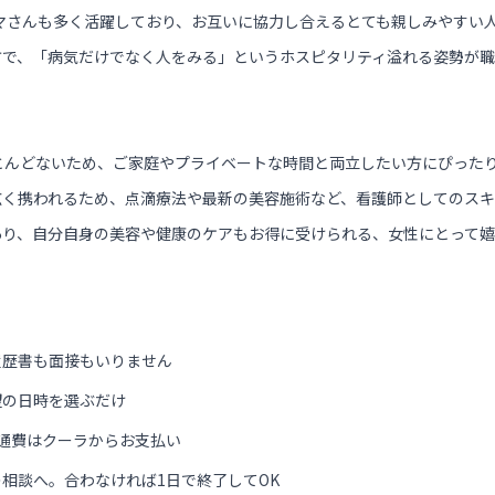
ママさんも多く活躍しており、お互いに協力し合えるとても親しみやすい
方で、「病気だけでなく人をみる」というホスピタリティ溢れる姿勢が職
とんどないため、ご家庭やプライベートな時間と両立したい方にぴった
広く携われるため、点滴療法や最新の美容施術など、看護師としてのスキ
あり、自分自身の美容や健康のケアもお得に受けられる、女性にとって嬉
履歴書も面接もいりません
望の日時を選ぶだけ
通費はクーラからお支払い
相談へ。合わなければ1日で終了してOK