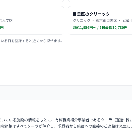
目黒区のクリニック
学芸大学駅
クリニック ・ 東京都目黒区 ・ 武蔵
0円
時給1,956円〜 / 1日最低10,780円
ている日を登録すると近くから探せます。
いている施設の情報をもとに、有料職業紹介事業者であるクーラ（運営: 株
日程調整はすべてクーラが仲介し、求職者から施設への直接のご連絡は発生し