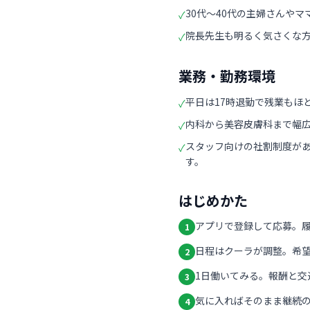
30代〜40代の主婦さんや
✓
院長先生も明るく気さくな
✓
業務・勤務環境
平日は17時退勤で残業もほ
✓
内科から美容皮膚科まで幅
✓
スタッフ向けの社割制度が
✓
す。
はじめかた
アプリで登録して応募。
1
日程はクーラが調整。希
2
1日働いてみる。報酬と交
3
気に入ればそのまま継続の
4