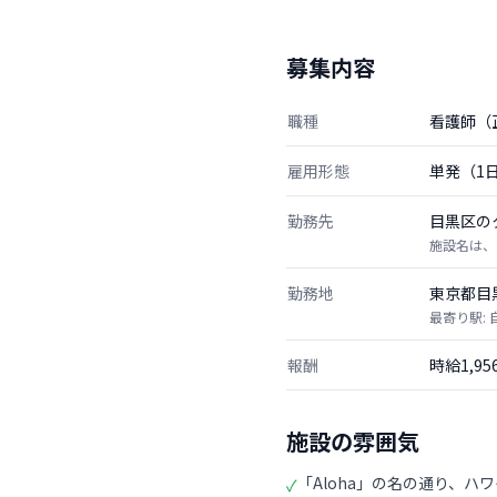
募集内容
職種
看護師（
雇用形態
単発（1
勤務先
目黒区の
施設名は、
勤務地
東京都目
最寄り駅:
報酬
時給1,9
施設の雰囲気
「Aloha」の名の通り、
✓