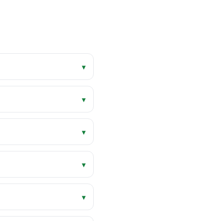
▾
▾
▾
▾
▾