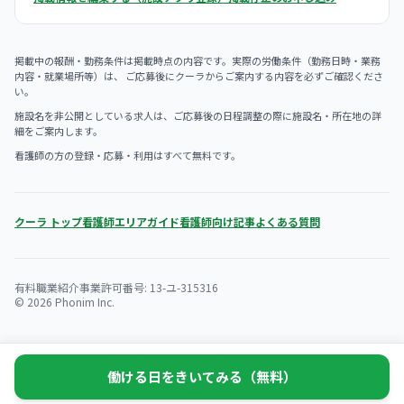
掲載中の報酬・勤務条件は掲載時点の内容です。実際の労働条件（勤務日時・業務
内容・就業場所等）は、 ご応募後にクーラからご案内する内容を必ずご確認くださ
い。
施設名を非公開としている求人は、ご応募後の日程調整の際に施設名・所在地の詳
細をご案内します。
看護師の方の登録・応募・利用はすべて無料です。
クーラ トップ
看護師エリアガイド
看護師向け記事
よくある質問
有料職業紹介事業許可番号: 13-ユ-315316
© 2026 Phonim Inc.
働ける日をきいてみる（無料）