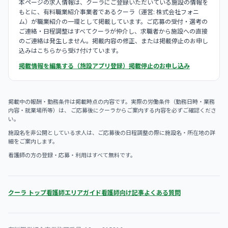
本ページの求人情報は、クーラにご登録いただいている施設の情報を
もとに、有料職業紹介事業者であるクーラ（運営: 株式会社フォニ
ム）が職業紹介の一環として掲載しています。ご応募の受付・選考の
ご連絡・日程調整はすべてクーラが仲介し、求職者から施設への直接
のご連絡は発生しません。掲載内容の修正、または掲載停止のお申し
込みはこちらから受け付けています。
掲載情報を編集する（施設アプリ登録）
掲載停止のお申し込み
掲載中の報酬・勤務条件は掲載時点の内容です。実際の労働条件（勤務日時・業務
内容・就業場所等）は、 ご応募後にクーラからご案内する内容を必ずご確認くださ
い。
施設名を非公開としている求人は、ご応募後の日程調整の際に施設名・所在地の詳
細をご案内します。
看護師の方の登録・応募・利用はすべて無料です。
クーラ トップ
看護師エリアガイド
看護師向け記事
よくある質問