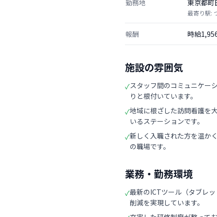
勤務地
東京都町
最寄り駅:
報酬
時給1,9
施設の雰囲気
スタッフ間のコミュニケー
✓
りと根付いています。
地域に根ざした訪問看護を
✓
いるステーションです。
新しく入職された方を温か
✓
の職場です。
業務・勤務環境
最新のICTツール（タブレ
✓
削減を実現しています。