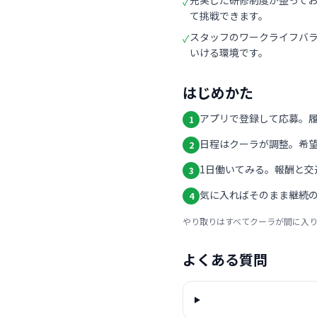
充実した研修制度が整って
✓
て挑戦できます。
スタッフのワークライフバ
✓
いける環境です。
はじめかた
アプリで登録して応募。
1
日程はクーラが調整。希
2
1日働いてみる。報酬と交
3
気に入ればそのまま継続の
4
やり取りはすべてクーラが間に入
よくある質問