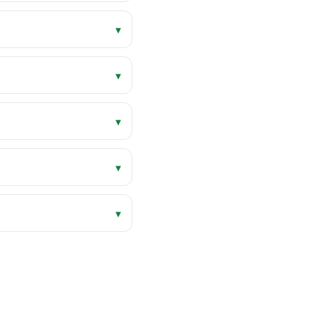
▾
▾
▾
▾
▾