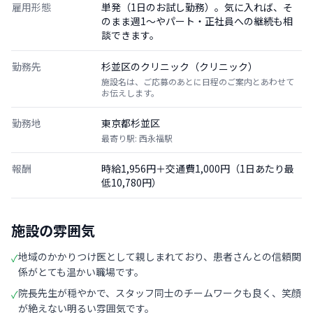
雇用形態
単発（1日のお試し勤務）。気に入れば、そ
のまま週1〜やパート・正社員への継続も相
談できます。
勤務先
杉並区のクリニック（クリニック）
施設名は、ご応募のあとに日程のご案内とあわせて
お伝えします。
勤務地
東京都杉並区
最寄り駅: 西永福駅
報酬
時給1,956円＋交通費1,000円（1日あたり最
低10,780円）
施設の雰囲気
地域のかかりつけ医として親しまれており、患者さんとの信頼関
✓
係がとても温かい職場です。
院長先生が穏やかで、スタッフ同士のチームワークも良く、笑顔
✓
が絶えない明るい雰囲気です。