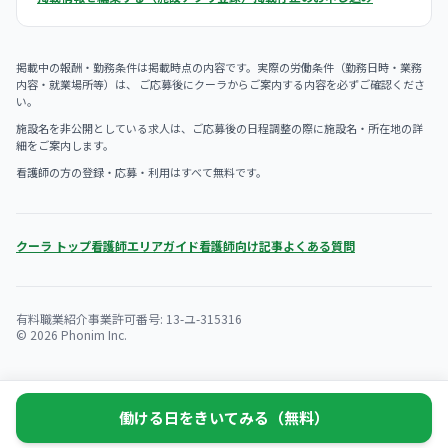
掲載中の報酬・勤務条件は掲載時点の内容です。実際の労働条件（勤務日時・業務
内容・就業場所等）は、 ご応募後にクーラからご案内する内容を必ずご確認くださ
い。
施設名を非公開としている求人は、ご応募後の日程調整の際に施設名・所在地の詳
細をご案内します。
看護師の方の登録・応募・利用はすべて無料です。
クーラ トップ
看護師エリアガイド
看護師向け記事
よくある質問
有料職業紹介事業許可番号: 13-ユ-315316
© 2026 Phonim Inc.
働ける日をきいてみる（無料）