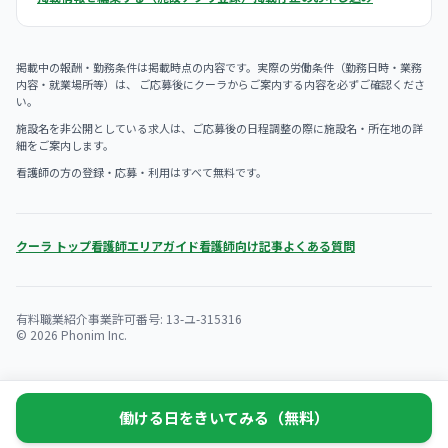
掲載中の報酬・勤務条件は掲載時点の内容です。実際の労働条件（勤務日時・業務
内容・就業場所等）は、 ご応募後にクーラからご案内する内容を必ずご確認くださ
い。
施設名を非公開としている求人は、ご応募後の日程調整の際に施設名・所在地の詳
細をご案内します。
看護師の方の登録・応募・利用はすべて無料です。
クーラ トップ
看護師エリアガイド
看護師向け記事
よくある質問
有料職業紹介事業許可番号: 13-ユ-315316
© 2026 Phonim Inc.
働ける日をきいてみる（無料）