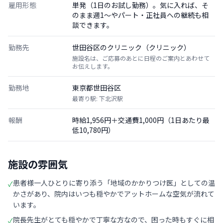
雇用形態
単発（1日のお試し勤務）。気に入れば、そ
のまま週1〜やパート・正社員への継続も相
談できます。
勤務先
世田谷区のクリニック（クリニック）
施設名は、ご応募のあとに日程のご案内とあわせて
お伝えします。
勤務地
東京都世田谷区
最寄り駅: 下北沢駅
報酬
時給1,956円＋交通費1,000円（1日あたり最
低10,780円）
施設の雰囲気
患者様一人ひとりに寄り添う「地域のかかりつけ医」としての温
✓
かさがあり、院内はいつも穏やかでアットホームな空気が流れて
います。
院長先生がとても穏やかで丁寧な方なので、困った時もすぐに相
✓