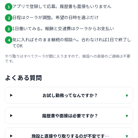
アプリで登録して応募。履歴書も面接もいりません
1
日程はクーラが調整。希望の日時を選ぶだけ
2
1日働いてみる。報酬と交通費はクーラからお支払い
3
気に入ればそのまま継続の相談へ。合わなければ1日で終了し
4
てOK
やり取りはすべてクーラが間に入りますので、施設への直接のご連絡は不要
です。
よくある質問
お試し勤務ってなんですか？
▾
履歴書や面接は必要ですか？
▾
施設と直接やり取りするのが不安です…
▾