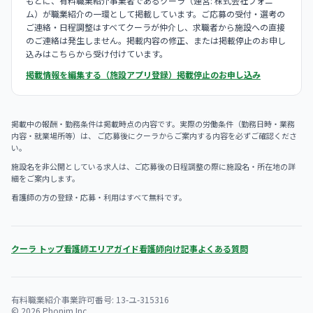
もとに、有料職業紹介事業者であるクーラ（運営: 株式会社フォニ
ム）が職業紹介の一環として掲載しています。ご応募の受付・選考の
ご連絡・日程調整はすべてクーラが仲介し、求職者から施設への直接
のご連絡は発生しません。掲載内容の修正、または掲載停止のお申し
込みはこちらから受け付けています。
掲載情報を編集する（施設アプリ登録）
掲載停止のお申し込み
掲載中の報酬・勤務条件は掲載時点の内容です。実際の労働条件（勤務日時・業務
内容・就業場所等）は、 ご応募後にクーラからご案内する内容を必ずご確認くださ
い。
施設名を非公開としている求人は、ご応募後の日程調整の際に施設名・所在地の詳
細をご案内します。
看護師の方の登録・応募・利用はすべて無料です。
クーラ トップ
看護師エリアガイド
看護師向け記事
よくある質問
有料職業紹介事業許可番号: 13-ユ-315316
© 2026 Phonim Inc.