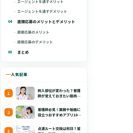
エージェントを通すメリット
エージェントを通すデメリット
直接応募のメリットとデメリット
直接応募のメリット
直接応募のデメリット
まとめ
人気記事
刺入部位が変わった？看護
師が覚えておきたい筋肉注
射の最新の手技【部位・
針・逆血確認】
看護師必見！業務や勉強に
役立つおすすめアプリ10選
【無料あり・2026年版】
点滴ルート交換は何日？留