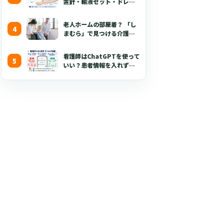
置針・輸液セット・ドレッ
シング・固定・点滴漏れ対
応を看護師向けに解説
老人ホームの部屋着？ 「し
【2026年版】
まむら」で見つける介護職
が喜ぶ3つのポイント
看護師はChatGPTを使って
いい？患者情報を入れずに
使える生成AI活用術とプロ
ンプト50選【2026年版】