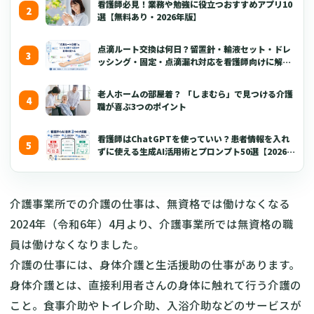
看護師必見！業務や勉強に役立つおすすめアプリ10
選【無料あり・2026年版】
点滴ルート交換は何日？留置針・輸液セット・ドレ
ッシング・固定・点滴漏れ対応を看護師向けに解説
【2026年版】
老人ホームの部屋着？ 「しまむら」で見つける介護
職が喜ぶ3つのポイント
看護師はChatGPTを使っていい？患者情報を入れ
ずに使える生成AI活用術とプロンプト50選【2026年
版】
介護事業所での介護の仕事は、無資格では働けなくなる
2024年（令和6年）4月より、介護事業所では無資格の職
員は働けなくなりました。
介護の仕事には、身体介護と生活援助の仕事があります。
身体介護とは、直接利用者さんの身体に触れて行う介護の
こと。食事介助やトイレ介助、入浴介助などのサービスが