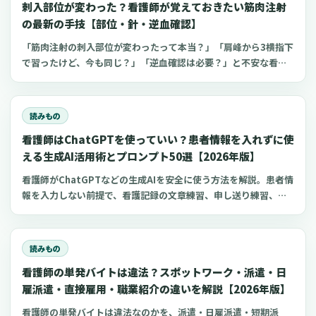
刺入部位が変わった？看護師が覚えておきたい筋肉注射
の最新の手技【部位・針・逆血確認】
「筋肉注射の刺入部位が変わったって本当？」「肩峰から3横指下
で習ったけど、今も同じ？」「逆血確認は必要？」と不安な看護
師さんへ。筋肉注射の部位、三角筋・大腿外側広筋・中殿筋の選
び方、針のゲージと長さ、皮下注射との違い、神経損傷やSIRVA
を避けるポイント、ワクチン接種時の手順までわかりやすく解説
読みもの
します。
看護師はChatGPTを使っていい？患者情報を入れずに使
える生成AI活用術とプロンプト50選【2026年版】
看護師がChatGPTなどの生成AIを安全に使う方法を解説。患者情
報を入力しない前提で、看護記録の文章練習、申し送り練習、復
職準備、勉強に使えるプロンプト50選とNG例を紹介します。
読みもの
看護師の単発バイトは違法？スポットワーク・派遣・日
雇派遣・直接雇用・職業紹介の違いを解説【2026年版】
看護師の単発バイトは違法なのかを、派遣・日雇派遣・短期派