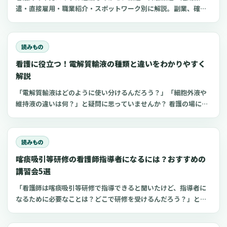
遣・直接雇用・職業紹介・スポットワーク別に解説。副業、確定
申告、住民税、勤務前チェックリスト、見学・お試し勤務の注意
点も整理します。
読みもの
看護に役立つ！電解質輸液の種類と違いをわかりやすく
解説
「電解質輸液はどのように使い分けるんだろう？」「細胞外液や
維持液の違いは何？」と疑問に思っていませんか？ 看護の場にお
いてよく扱う点滴の一つが電解質輸液。しかし、電解質輸液の種
類は多く、看護師がそれぞれの輸液製剤の特徴や使い分けを理解
するのは難しいものです。 今回は、看護師が知っておきたい電解
読みもの
質輸液の種類と違いについてわかりやすく解説します。
喀痰吸引等研修の看護師指導者になるには？おすすめの
講習会5選
「看護師は喀痰吸引等研修で指導できると聞いたけど、指導者に
なるために必要なことは？どこで研修を受けるんだろう？」と思
っていませんか？看護師指導者になるための方法が分かれば、看
護師としてのスキルアップにつながり病院や介護施設の仕事に生