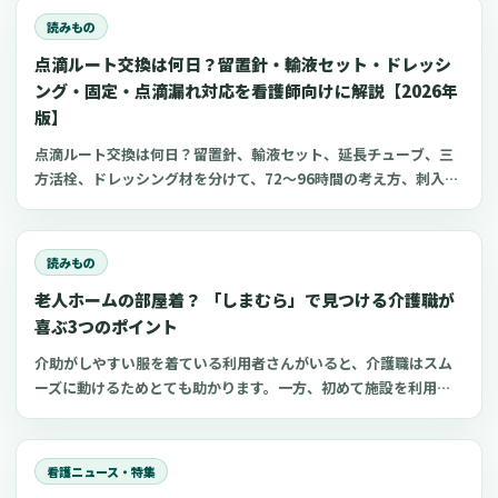
リをまとめました。
読みもの
点滴ルート交換は何日？留置針・輸液セット・ドレッシ
ング・固定・点滴漏れ対応を看護師向けに解説【2026年
版】
点滴ルート交換は何日？留置針、輸液セット、延長チューブ、三
方活栓、ドレッシング材を分けて、72〜96時間の考え方、刺入部
観察、点滴漏れ初期対応を看護師向けに整理します。
読みもの
老人ホームの部屋着？ 「しまむら」で見つける介護職が
喜ぶ3つのポイント
介助がしやすい服を着ている利用者さんがいると、介護職はスム
ーズに動けるためとても助かります。一方、初めて施設を利用す
る家族にとって、服選びは手探りでしょう。 この記事では、47都
道府県に約1,400店舗ある「しまむら」で手に入れられるアイテ
ムを中心に、老人ホームに入所した利用者さんと介護職にとって
看護ニュース・特集
快適な部屋着のポイントをご紹介します。