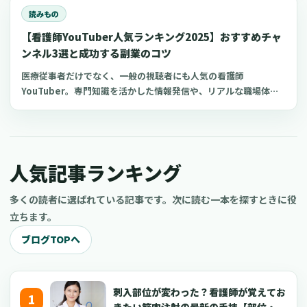
かせるかもしれません 。今回は、喀痰吸引等研修の指導教員にな
読みもの
る条件やおすすめの講習会についてご紹介します。
【看護師YouTuber人気ランキング2025】おすすめチャ
ンネル3選と成功する副業のコツ
医療従事者だけでなく、一般の視聴者にも人気の看護師
YouTuber。専門知識を活かした情報発信や、リアルな職場体験
の共有により、多くの看護師YouTuberチャンネルが人気を博し
ています。 今回は、おすすめの看護師YouTuberチャンネルと、
看護師がYouTube副業を成功させるコツについてご紹介します。
現役の看護師だけでなく、看護学生や医療従事者、さらには医療
人気記事ランキング
に興味がある一般の方もぜひ参考にしてくださいね。
多くの読者に選ばれている記事です。次に読む一本を探すときに役
立ちます。
ブログTOPへ
刺入部位が変わった？看護師が覚えてお
きたい筋肉注射の最新の手技【部位・