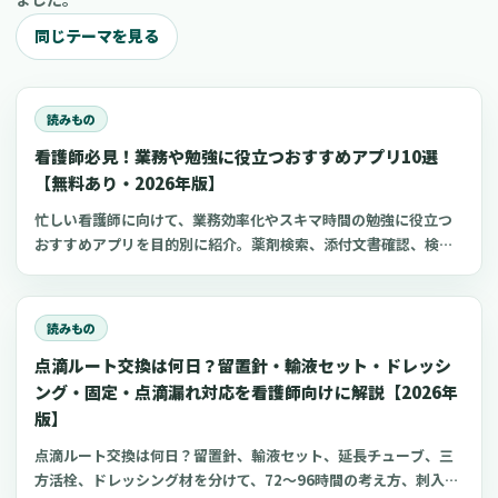
同じテーマを見る
読みもの
看護師必見！業務や勉強に役立つおすすめアプリ10選
【無料あり・2026年版】
忙しい看護師に向けて、業務効率化やスキマ時間の勉強に役立つ
おすすめアプリを目的別に紹介。薬剤検索、添付文書確認、検査
項目、点滴の滴下計算、医療略語、疾患学習、国試知識の復習、
心電図学習、シフト管理など、現場や復職準備で使いやすいアプ
リをまとめました。
読みもの
点滴ルート交換は何日？留置針・輸液セット・ドレッシ
ング・固定・点滴漏れ対応を看護師向けに解説【2026年
版】
点滴ルート交換は何日？留置針、輸液セット、延長チューブ、三
方活栓、ドレッシング材を分けて、72〜96時間の考え方、刺入部