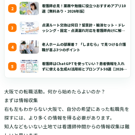
看護師必見！業務や勉強に役立つおすすめアプリ10
選【無料あり・2026年版】
点滴ルート交換は何日？留置針・輸液セット・ドレ
ッシング・固定・点滴漏れ対応を看護師向けに解説
【2026年版】
老人ホームの部屋着？ 「しまむら」で見つける介護
職が喜ぶ3つのポイント
看護師はChatGPTを使っていい？患者情報を入れ
ずに使える生成AI活用術とプロンプト50選【2026年
版】
大阪での転職活動。何から始めたらよいのか？
まずは情報収集
右も左もわからない大阪で、自分の希望にあった転職先を
探すには、より多くの情報を得る必要があります。
知人などもいない土地では看護師仲間からの情報収集は難