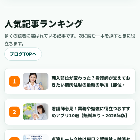
看護師がYouTube副業を成功させるコツについてご紹介します。
現役の看護師だけでなく、看護学生や医療従事者、さらには医療
人気記事ランキング
に興味がある一般の方もぜひ参考にしてくださいね。
多くの読者に選ばれている記事です。次に読む一本を探すときに役
立ちます。
ブログTOPへ
刺入部位が変わった？看護師が覚えてお
きたい筋肉注射の最新の手技【部位・
針・逆血確認】
看護師必見！業務や勉強に役立つおすす
めアプリ10選【無料あり・2026年版】
点滴ルート交換は何日？留置針・輸液セ