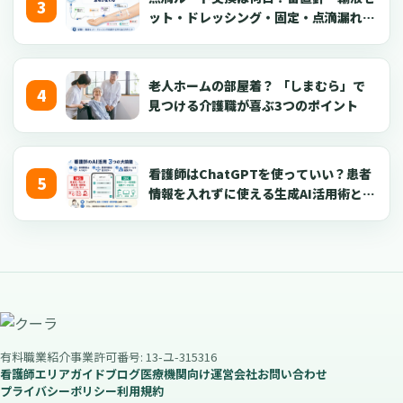
ット・ドレッシング・固定・点滴漏れ対
応を看護師向けに解説【2026年版】
老人ホームの部屋着？ 「しまむら」で
見つける介護職が喜ぶ3つのポイント
看護師はChatGPTを使っていい？患者
情報を入れずに使える生成AI活用術とプ
ロンプト50選【2026年版】
有料職業紹介事業許可番号: 13-ユ-315316
看護師エリアガイド
ブログ
医療機関向け
運営会社
お問い合わせ
プライバシーポリシー
利用規約