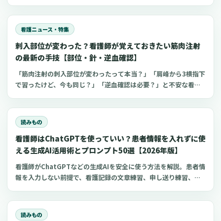
観察、点滴漏れ初期対応を看護師向けに整理します。
看護ニュース・特集
刺入部位が変わった？看護師が覚えておきたい筋肉注射
の最新の手技【部位・針・逆血確認】
「筋肉注射の刺入部位が変わったって本当？」「肩峰から3横指下
で習ったけど、今も同じ？」「逆血確認は必要？」と不安な看護
師さんへ。筋肉注射の部位、三角筋・大腿外側広筋・中殿筋の選
び方、針のゲージと長さ、皮下注射との違い、神経損傷やSIRVA
を避けるポイント、ワクチン接種時の手順までわかりやすく解説
読みもの
します。
看護師はChatGPTを使っていい？患者情報を入れずに使
える生成AI活用術とプロンプト50選【2026年版】
看護師がChatGPTなどの生成AIを安全に使う方法を解説。患者情
報を入力しない前提で、看護記録の文章練習、申し送り練習、復
職準備、勉強に使えるプロンプト50選とNG例を紹介します。
読みもの