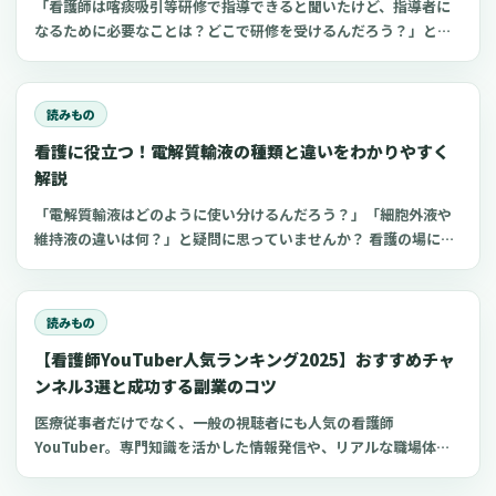
「看護師は喀痰吸引等研修で指導できると聞いたけど、指導者に
なるために必要なことは？どこで研修を受けるんだろう？」と思
っていませんか？看護師指導者になるための方法が分かれば、看
護師としてのスキルアップにつながり病院や介護施設の仕事に生
かせるかもしれません 。今回は、喀痰吸引等研修の指導教員にな
読みもの
る条件やおすすめの講習会についてご紹介します。
看護に役立つ！電解質輸液の種類と違いをわかりやすく
解説
「電解質輸液はどのように使い分けるんだろう？」「細胞外液や
維持液の違いは何？」と疑問に思っていませんか？ 看護の場にお
いてよく扱う点滴の一つが電解質輸液。しかし、電解質輸液の種
類は多く、看護師がそれぞれの輸液製剤の特徴や使い分けを理解
するのは難しいものです。 今回は、看護師が知っておきたい電解
読みもの
質輸液の種類と違いについてわかりやすく解説します。
【看護師YouTuber人気ランキング2025】おすすめチャ
ンネル3選と成功する副業のコツ
医療従事者だけでなく、一般の視聴者にも人気の看護師
YouTuber。専門知識を活かした情報発信や、リアルな職場体験
の共有により、多くの看護師YouTuberチャンネルが人気を博し
ています。 今回は、おすすめの看護師YouTuberチャンネルと、