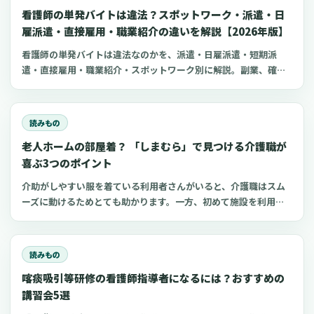
看護師の単発バイトは違法？スポットワーク・派遣・日
雇派遣・直接雇用・職業紹介の違いを解説【2026年版】
看護師の単発バイトは違法なのかを、派遣・日雇派遣・短期派
遣・直接雇用・職業紹介・スポットワーク別に解説。副業、確定
申告、住民税、勤務前チェックリスト、見学・お試し勤務の注意
点も整理します。
読みもの
老人ホームの部屋着？ 「しまむら」で見つける介護職が
喜ぶ3つのポイント
介助がしやすい服を着ている利用者さんがいると、介護職はスム
ーズに動けるためとても助かります。一方、初めて施設を利用す
る家族にとって、服選びは手探りでしょう。 この記事では、47都
道府県に約1,400店舗ある「しまむら」で手に入れられるアイテ
ムを中心に、老人ホームに入所した利用者さんと介護職にとって
読みもの
快適な部屋着のポイントをご紹介します。
喀痰吸引等研修の看護師指導者になるには？おすすめの
講習会5選