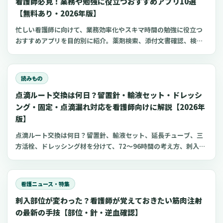
看護師必見！業務や勉強に役立つおすすめアプリ10選
【無料あり・2026年版】
忙しい看護師に向けて、業務効率化やスキマ時間の勉強に役立つ
おすすめアプリを目的別に紹介。薬剤検索、添付文書確認、検査
項目、点滴の滴下計算、医療略語、疾患学習、国試知識の復習、
心電図学習、シフト管理など、現場や復職準備で使いやすいアプ
リをまとめました。
読みもの
点滴ルート交換は何日？留置針・輸液セット・ドレッシ
ング・固定・点滴漏れ対応を看護師向けに解説【2026年
版】
点滴ルート交換は何日？留置針、輸液セット、延長チューブ、三
方活栓、ドレッシング材を分けて、72〜96時間の考え方、刺入部
観察、点滴漏れ初期対応を看護師向けに整理します。
看護ニュース・特集
刺入部位が変わった？看護師が覚えておきたい筋肉注射
の最新の手技【部位・針・逆血確認】