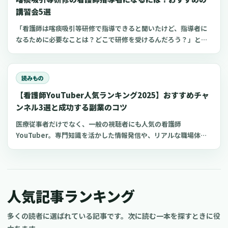
講習会5選
「看護師は喀痰吸引等研修で指導できると聞いたけど、指導者に
なるために必要なことは？どこで研修を受けるんだろう？」と思
っていませんか？看護師指導者になるための方法が分かれば、看
護師としてのスキルアップにつながり病院や介護施設の仕事に生
かせるかもしれません 。今回は、喀痰吸引等研修の指導教員にな
読みもの
る条件やおすすめの講習会についてご紹介します。
【看護師YouTuber人気ランキング2025】おすすめチャ
ンネル3選と成功する副業のコツ
医療従事者だけでなく、一般の視聴者にも人気の看護師
YouTuber。専門知識を活かした情報発信や、リアルな職場体験
の共有により、多くの看護師YouTuberチャンネルが人気を博し
ています。 今回は、おすすめの看護師YouTuberチャンネルと、
看護師がYouTube副業を成功させるコツについてご紹介します。
現役の看護師だけでなく、看護学生や医療従事者、さらには医療
人気記事ランキング
に興味がある一般の方もぜひ参考にしてくださいね。
多くの読者に選ばれている記事です。次に読む一本を探すときに役