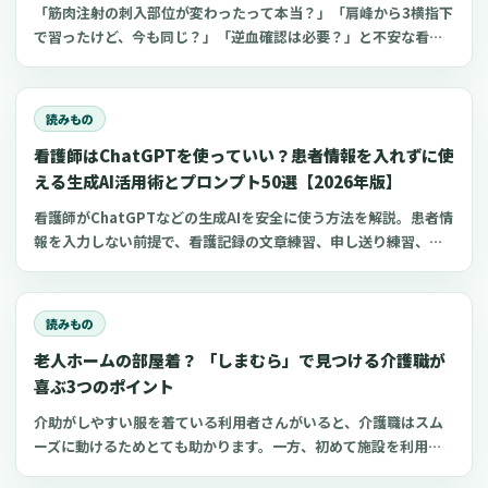
「筋肉注射の刺入部位が変わったって本当？」「肩峰から3横指下
で習ったけど、今も同じ？」「逆血確認は必要？」と不安な看護
師さんへ。筋肉注射の部位、三角筋・大腿外側広筋・中殿筋の選
び方、針のゲージと長さ、皮下注射との違い、神経損傷やSIRVA
を避けるポイント、ワクチン接種時の手順までわかりやすく解説
読みもの
します。
看護師はChatGPTを使っていい？患者情報を入れずに使
える生成AI活用術とプロンプト50選【2026年版】
看護師がChatGPTなどの生成AIを安全に使う方法を解説。患者情
報を入力しない前提で、看護記録の文章練習、申し送り練習、復
職準備、勉強に使えるプロンプト50選とNG例を紹介します。
読みもの
老人ホームの部屋着？ 「しまむら」で見つける介護職が
喜ぶ3つのポイント
介助がしやすい服を着ている利用者さんがいると、介護職はスム
ーズに動けるためとても助かります。一方、初めて施設を利用す
る家族にとって、服選びは手探りでしょう。 この記事では、47都