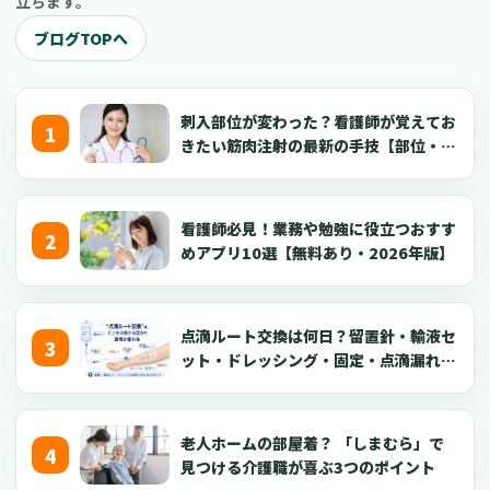
立ちます。
ブログTOPへ
刺入部位が変わった？看護師が覚えてお
きたい筋肉注射の最新の手技【部位・
針・逆血確認】
看護師必見！業務や勉強に役立つおすす
めアプリ10選【無料あり・2026年版】
点滴ルート交換は何日？留置針・輸液セ
ット・ドレッシング・固定・点滴漏れ対
応を看護師向けに解説【2026年版】
老人ホームの部屋着？ 「しまむら」で
見つける介護職が喜ぶ3つのポイント