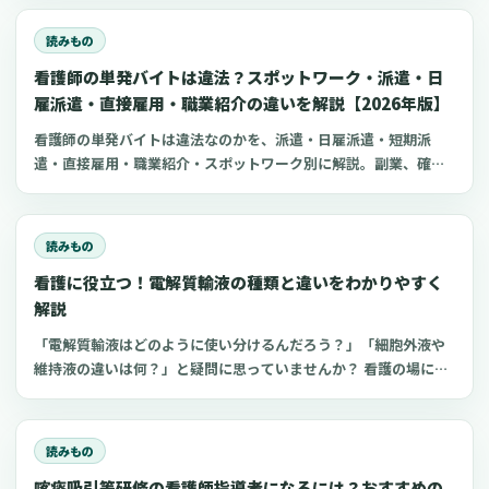
道府県に約1,400店舗ある「しまむら」で手に入れられるアイテ
ムを中心に、老人ホームに入所した利用者さんと介護職にとって
読みもの
快適な部屋着のポイントをご紹介します。
看護師の単発バイトは違法？スポットワーク・派遣・日
雇派遣・直接雇用・職業紹介の違いを解説【2026年版】
看護師の単発バイトは違法なのかを、派遣・日雇派遣・短期派
遣・直接雇用・職業紹介・スポットワーク別に解説。副業、確定
申告、住民税、勤務前チェックリスト、見学・お試し勤務の注意
点も整理します。
読みもの
看護に役立つ！電解質輸液の種類と違いをわかりやすく
解説
「電解質輸液はどのように使い分けるんだろう？」「細胞外液や
維持液の違いは何？」と疑問に思っていませんか？ 看護の場にお
いてよく扱う点滴の一つが電解質輸液。しかし、電解質輸液の種
類は多く、看護師がそれぞれの輸液製剤の特徴や使い分けを理解
するのは難しいものです。 今回は、看護師が知っておきたい電解
読みもの
質輸液の種類と違いについてわかりやすく解説します。
喀痰吸引等研修の看護師指導者になるには？おすすめの