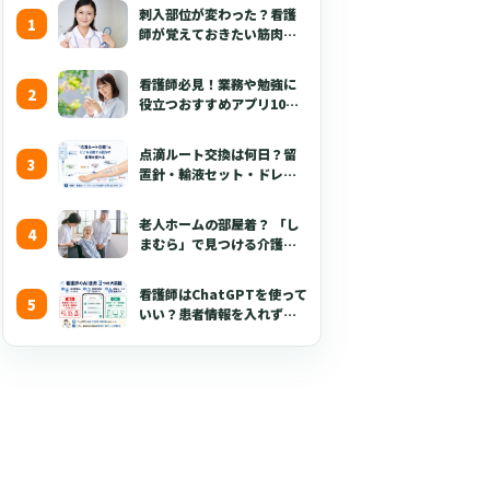
刺入部位が変わった？看護
師が覚えておきたい筋肉注
射の最新の手技【部位・
針・逆血確認】
看護師必見！業務や勉強に
役立つおすすめアプリ10選
【無料あり・2026年版】
点滴ルート交換は何日？留
置針・輸液セット・ドレッ
シング・固定・点滴漏れ対
応を看護師向けに解説
老人ホームの部屋着？ 「し
【2026年版】
まむら」で見つける介護職
が喜ぶ3つのポイント
看護師はChatGPTを使って
いい？患者情報を入れずに
使える生成AI活用術とプロ
ンプト50選【2026年版】