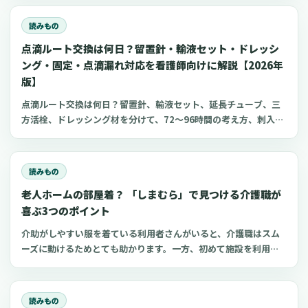
心電図学習、シフト管理など、現場や復職準備で使いやすいアプ
リをまとめました。
読みもの
点滴ルート交換は何日？留置針・輸液セット・ドレッシ
ング・固定・点滴漏れ対応を看護師向けに解説【2026年
版】
点滴ルート交換は何日？留置針、輸液セット、延長チューブ、三
方活栓、ドレッシング材を分けて、72〜96時間の考え方、刺入部
観察、点滴漏れ初期対応を看護師向けに整理します。
読みもの
老人ホームの部屋着？ 「しまむら」で見つける介護職が
喜ぶ3つのポイント
介助がしやすい服を着ている利用者さんがいると、介護職はスム
ーズに動けるためとても助かります。一方、初めて施設を利用す
る家族にとって、服選びは手探りでしょう。 この記事では、47都
道府県に約1,400店舗ある「しまむら」で手に入れられるアイテ
ムを中心に、老人ホームに入所した利用者さんと介護職にとって
読みもの