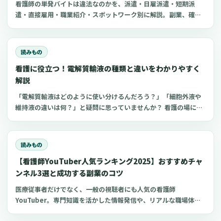
看護師の単発バイトは違法なのかを、派遣・日雇派遣・短期派
遣・直接雇用・職業紹介・スポットワーク別に解説。副業、確定
申告、住民税、勤務前チェックリスト、見学・お試し勤務の注意
点も整理します。
読みもの
看護に役立つ！電解質輸液の種類と違いをわかりやすく
解説
「電解質輸液はどのように使い分けるんだろう？」「細胞外液や
維持液の違いは何？」と疑問に思っていませんか？ 看護の場にお
いてよく扱う点滴の一つが電解質輸液。しかし、電解質輸液の種
類は多く、看護師がそれぞれの輸液製剤の特徴や使い分けを理解
するのは難しいものです。 今回は、看護師が知っておきたい電解
読みもの
質輸液の種類と違いについてわかりやすく解説します。
【看護師YouTuber人気ランキング2025】おすすめチャ
ンネル3選と成功する副業のコツ
医療従事者だけでなく、一般の視聴者にも人気の看護師
YouTuber。専門知識を活かした情報発信や、リアルな職場体験
の共有により、多くの看護師YouTuberチャンネルが人気を博し