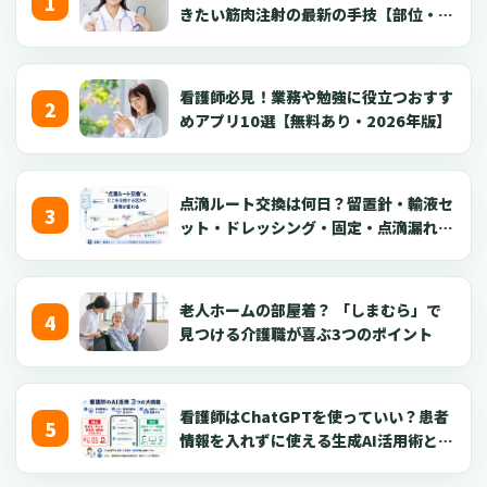
きたい筋肉注射の最新の手技【部位・
針・逆血確認】
看護師必見！業務や勉強に役立つおすす
めアプリ10選【無料あり・2026年版】
点滴ルート交換は何日？留置針・輸液セ
ット・ドレッシング・固定・点滴漏れ対
応を看護師向けに解説【2026年版】
老人ホームの部屋着？ 「しまむら」で
見つける介護職が喜ぶ3つのポイント
看護師はChatGPTを使っていい？患者
情報を入れずに使える生成AI活用術とプ
ロンプト50選【2026年版】