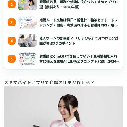
看護師必見！業務や勉強に役立つおすすめアプリ10
選【無料あり・2026年版】
点滴ルート交換は何日？留置針・輸液セット・ドレ
ッシング・固定・点滴漏れ対応を看護師向けに解説
【2026年版】
老人ホームの部屋着？ 「しまむら」で見つける介護
職が喜ぶ3つのポイント
看護師はChatGPTを使っていい？患者情報を入れ
ずに使える生成AI活用術とプロンプト50選【2026年
版】
スキマバイトアプリで介護の仕事が探せる？