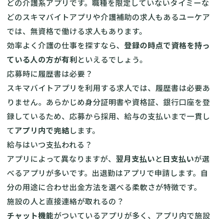
どの介護系アプリです。職種を限定していないタイミーな
どのスキマバイトアプリや介護補助の求人もあるユーケア
では、無資格で働ける求人もあります。
効率よく介護の仕事を探すなら、
登録の時点で資格を持っ
ている人の方が有利
といえるでしょう。
応募時に履歴書は必要？
スキマバイトアプリを利用する求人では、履歴書は必要あ
りません。あらかじめ身分証明書や資格証、銀行口座を登
録しているため、応募から採用、給与の支払いまで一貫し
て
アプリ内で完結
します。
給与はいつ支払われる？
アプリによって異なりますが、
翌月支払い
と
日支払い
が選
べるアプリが多いです。出退勤はアプリで申請します。自
分の用途に合わせ出金方法を選べる柔軟さが特徴です。
施設の人と直接連絡が取れるの？
チャット機能
がついているアプリが多く、アプリ内で施設