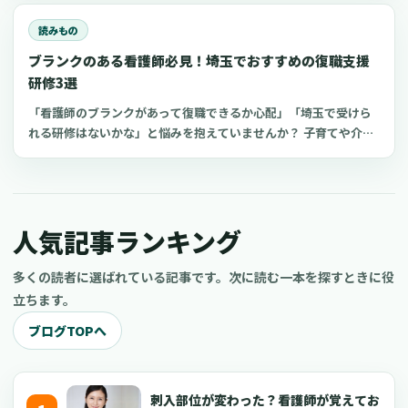
ています。 今回は、おすすめの看護師YouTuberチャンネルと、
看護師がYouTube副業を成功させるコツについてご紹介します。
読みもの
現役の看護師だけでなく、看護学生や医療従事者、さらには医療
ブランクのある看護師必見！埼玉でおすすめの復職支援
に興味がある一般の方もぜひ参考にしてくださいね。
研修3選
「看護師のブランクがあって復職できるか心配」「埼玉で受けら
れる研修はないかな」と悩みを抱えていませんか？ 子育てや介護
などを機にブランクのある看護師は、最新の医療知識や採血など
の看護技術に不安を感じてしまうもの。近年、厚生労働省などが
潜在看護師の復職支援に力を入れています。復職支援研修を活用
すれば、ブランク看護師でもスムーズな復職がかなえられます。
人気記事ランキング
今回は、埼玉でおすすめの看護師向け復職支援研修をご紹介しま
す。
多くの読者に選ばれている記事です。次に読む一本を探すときに役
立ちます。
ブログTOPへ
刺入部位が変わった？看護師が覚えてお