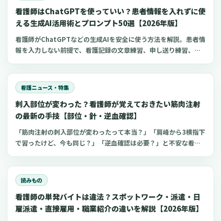
快適な部屋着のポイントをご紹介します。
看護師はChatGPTを使っていい？患者情報を入れずに使
える生成AI活用術とプロンプト50選【2026年版】
看護師がChatGPTなどの生成AIを安全に使う方法を解説。患者情
報を入力しない前提で、看護記録の文章練習、申し送り練習、復
職準備、勉強に使えるプロンプト50選とNG例を紹介します。
看護ニュース・特集
刺入部位が変わった？看護師が覚えておきたい筋肉注射
の最新の手技【部位・針・逆血確認】
「筋肉注射の刺入部位が変わったって本当？」「肩峰から3横指下
で習ったけど、今も同じ？」「逆血確認は必要？」と不安な看護
師さんへ。筋肉注射の部位、三角筋・大腿外側広筋・中殿筋の選
び方、針のゲージと長さ、皮下注射との違い、神経損傷やSIRVA
を避けるポイント、ワクチン接種時の手順までわかりやすく解説
読みもの
します。
看護師の単発バイトは違法？スポットワーク・派遣・日
雇派遣・直接雇用・職業紹介の違いを解説【2026年版】