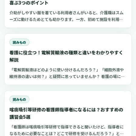
喜ぶ3つのポイント
介助がしやすい服を着ている利用者さんがいると、介護職はスム
ーズに動けるためとても助かります。一方、初めて施設を利用す
る家族にとって、服選びは手探りでしょう。 この記事では、47都
道府県に約1,400店舗ある「しまむら」で手に入れられるアイテ
ムを中心に、老人ホームに入所した利用者さんと介護職にとって
読みもの
快適な部屋着のポイントをご紹介します。
看護に役立つ！電解質輸液の種類と違いをわかりやすく
解説
「電解質輸液はどのように使い分けるんだろう？」「細胞外液や
維持液の違いは何？」と疑問に思っていませんか？ 看護の場にお
いてよく扱う点滴の一つが電解質輸液。しかし、電解質輸液の種
類は多く、看護師がそれぞれの輸液製剤の特徴や使い分けを理解
するのは難しいものです。 今回は、看護師が知っておきたい電解
読みもの
質輸液の種類と違いについてわかりやすく解説します。
喀痰吸引等研修の看護師指導者になるには？おすすめの
講習会5選
「看護師は喀痰吸引等研修で指導できると聞いたけど、指導者に
なるために必要なことは？どこで研修を受けるんだろう？」と思