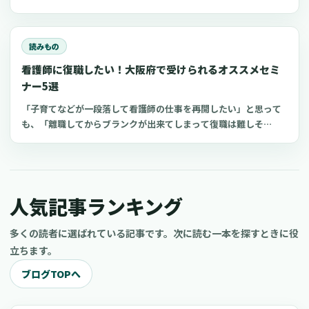
っていませんか？看護師指導者になるための方法が分かれば、看
護師としてのスキルアップにつながり病院や介護施設の仕事に生
かせるかもしれません 。今回は、喀痰吸引等研修の指導教員にな
読みもの
る条件やおすすめの講習会についてご紹介します。
看護師に復職したい！大阪府で受けられるオススメセミ
ナー5選
「子育てなどが一段落して看護師の仕事を再開したい」と思って
も、「離職してからブランクが出来てしまって復職は難しそ
う...」と不安を感じているのではないでしょうか？復職への心配
が強いと一歩踏み出すのに躊躇してしまうかもしれません。看護
師の人材不足がつづいており、最近では潜在看護師が安心して復
職できるように支援する動きが広がっています。今回は、大阪府
人気記事ランキング
でおすすめの復職支援セミナーを5つご紹介します。
多くの読者に選ばれている記事です。次に読む一本を探すときに役
立ちます。
ブログTOPへ