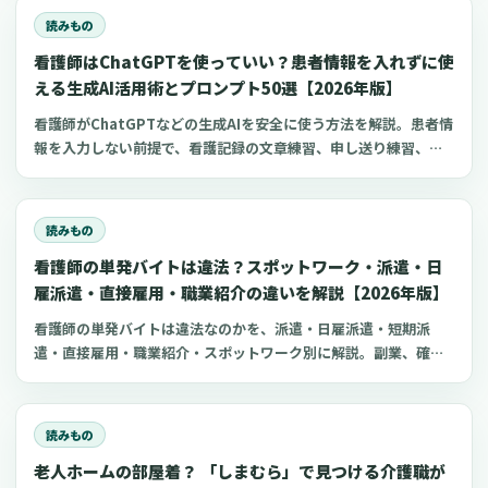
を避けるポイント、ワクチン接種時の手順までわかりやすく解説
読みもの
します。
看護師はChatGPTを使っていい？患者情報を入れずに使
える生成AI活用術とプロンプト50選【2026年版】
看護師がChatGPTなどの生成AIを安全に使う方法を解説。患者情
報を入力しない前提で、看護記録の文章練習、申し送り練習、復
職準備、勉強に使えるプロンプト50選とNG例を紹介します。
読みもの
看護師の単発バイトは違法？スポットワーク・派遣・日
雇派遣・直接雇用・職業紹介の違いを解説【2026年版】
看護師の単発バイトは違法なのかを、派遣・日雇派遣・短期派
遣・直接雇用・職業紹介・スポットワーク別に解説。副業、確定
申告、住民税、勤務前チェックリスト、見学・お試し勤務の注意
点も整理します。
読みもの
老人ホームの部屋着？ 「しまむら」で見つける介護職が