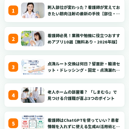
刺入部位が変わった？看護師が覚えてお
きたい筋肉注射の最新の手技【部位・
針・逆血確認】
看護師必見！業務や勉強に役立つおすす
めアプリ10選【無料あり・2026年版】
点滴ルート交換は何日？留置針・輸液セ
ット・ドレッシング・固定・点滴漏れ対
応を看護師向けに解説【2026年版】
老人ホームの部屋着？ 「しまむら」で
見つける介護職が喜ぶ3つのポイント
看護師はChatGPTを使っていい？患者
情報を入れずに使える生成AI活用術とプ