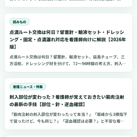
項目、点滴の滴下計算、医療略語、疾患学習、国試知識の復習、
心電図学習、シフト管理など、現場や復職準備で使いやすいアプ
リをまとめました。
読みもの
点滴ルート交換は何日？留置針・輸液セット・ドレッシ
ング・固定・点滴漏れ対応を看護師向けに解説【2026年
版】
点滴ルート交換は何日？留置針、輸液セット、延長チューブ、三
方活栓、ドレッシング材を分けて、72〜96時間の考え方、刺入部
観察、点滴漏れ初期対応を看護師向けに整理します。
看護ニュース・特集
刺入部位が変わった？看護師が覚えておきたい筋肉注射
の最新の手技【部位・針・逆血確認】
「筋肉注射の刺入部位が変わったって本当？」「肩峰から3横指下
で習ったけど、今も同じ？」「逆血確認は必要？」と不安な看護
師さんへ。筋肉注射の部位、三角筋・大腿外側広筋・中殿筋の選
び方、針のゲージと長さ、皮下注射との違い、神経損傷やSIRVA