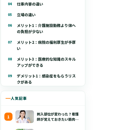
仕事内容の違い
立場の違い
メリット1：介護施設勤務より体へ
の負担が少ない
メリット2：病院の福利厚生が手厚
い
メリット3：医療的な知識のスキル
アップができる
デメリット1：感染症をもらうリス
クがある
デメリット2：医師や看護師の指示
人気記事
で動く
デメリット3：介護士としてのスキ
刺入部位が変わった？看護
ルアップがしにくい
師が覚えておきたい筋肉注
射の最新の手技【部位・
急性期の一般病棟
針・逆血確認】