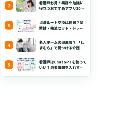
看護師必見！業務や勉強に
回復期のリハビリテーション病棟
役立つおすすめアプリ10選
【無料あり・2026年版】
慢性期の療養病棟
点滴ルート交換は何日？留
置針・輸液セット・ドレッ
シング・固定・点滴漏れ対
応を看護師向けに解説
老人ホームの部屋着？ 「し
【2026年版】
まむら」で見つける介護職
が喜ぶ3つのポイント
看護師はChatGPTを使って
いい？患者情報を入れずに
使える生成AI活用術とプロ
ンプト50選【2026年版】