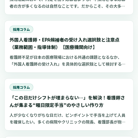
者の方が多くなるのは自然なことです。だからこそ、その大多数
を占める方々への不採用連絡の対応が、施設の評判を大きく左右
する可能性があります。この記事は、看護師の採用に携わる院
長、看護部長、理事長、事務長、人事担当者の皆様に向けて、不
採用コラム
採用連絡の際に「最低限これだけは守りたい」というポイント
外国人看護師・EPA候補者の受け入れ選択肢と注意点
を、分かりやすく整理したものです。各種の法令やガイドライン
に触れつつ、特に小規模な病院やクリニック、訪問看護ステーシ
（業務範囲・指導体制）【医療機関向け】
ョン、介護施設といった現場でも実践しやすい、具体的な進め方
看護師不足が日本の医療現場における共通の課題となるなか、
や文例を紹介します。
「外国人看護師の受け入れ」を具体的な選択肢として検討する病
院やクリニックが増えているように感じられます。しかし、実際
に検討を始めると、在留資格の種類の複雑さ、採用後に任せられ
る業務の範囲、そして日本の看護師国家試験に合格するまでの支
採用コラム
援体制の構築など、確認すべき点が多岐にわたることに気づかさ
「この日だけシフトが埋まらない…」を解決！看護師さ
れます。この記事では、制度に沿って一つひとつ準備を進めるこ
とで、外国人看護師の受け入れは決して“特別扱い”が必要なもの
んが集まる“曜日限定手当”のやさしい作り方
ではなく、通常の人材育成の延長線上で捉えることができる、と
人が少なくなりがちな日だけ、ピンポイントで手当を上げて人員
いう視点をご提案します。外国人材の受け入れが初めての施設で
を確保したい。多くの病院やクリニックの院長、看護部長が抱え
も、実務で迷いやすいポイントに絞って、制度の全体像、就労前
るこの課題に対し、すべての日で一律に賃金を上げるよりも効率
後の業務範囲の明確化、そして現場での指導体制の具体的な設計
的な方法として「ダイナミック手当（変動手当）」という考え方