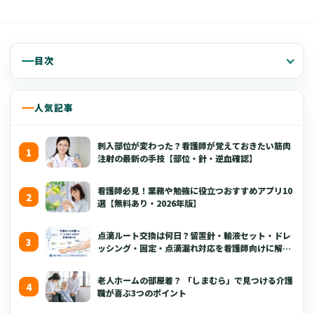
目次
人気記事
刺入部位が変わった？看護師が覚えておきたい筋肉
注射の最新の手技【部位・針・逆血確認】
看護師必見！業務や勉強に役立つおすすめアプリ10
選【無料あり・2026年版】
点滴ルート交換は何日？留置針・輸液セット・ドレ
ッシング・固定・点滴漏れ対応を看護師向けに解説
【2026年版】
老人ホームの部屋着？ 「しまむら」で見つける介護
職が喜ぶ3つのポイント