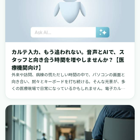
り、その中でも特に「予約の変更・キャンセル」と「よくある
質問（FAQ）」への対応に限定することです。患者さんの症状に
関する相談や、診療が必要かどうかの判断といった、医療専門
職が担うべき領域には決して踏み込ませない。この「線引き」
を明確にすることで、患者さんにとっても、現場のスタッフに
とっても、無理のない、安全な運用が実現できます。この記事
では、チャットボットの詳細な性能評価や、複雑なシステム構
カルテ入力、もう追われない。音声とAIで、ス
成の話は扱いません。そうした技術的な話ではなく、実際に導
タッフと向き合う時間を増やしませんか？【医
入を検討する際に、院長先生や看護部長、事務長、人事担当者
療機関向け】
の皆様が「なるほど、これならうちでもできそうだ」と感じら
れるような、現実的な運用イメージと、そのための安心材料を
外来や訪問、病棟の慌ただしい時間の中で、パソコンの画面と
提供することを一番の目的としています。
向き合い、黙々とキーボードを打ち続ける。そんな光景が、多
くの医療現場で日常になっているかもしれません。電子カルテ
の入力に追われる時間は、本来であれば患者さんとの対話や、
スタッフの教育、新しい仲間を迎えるための採用活動などに使
えたはずの時間です。こうした状況を少しでも和らげる方法と
して、今、「音声入力」と「AIによる要約」の技術に静かな注
目が集まっています。これは、医師や看護師が話した言葉を自
動で文字に変換し、さらにはSOAP形式などのカルテの形に整え
てくれる仕組みです。日々の記録業務の負担を軽くし、本来の