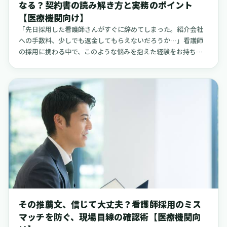
なる？契約書の読み解き方と実務のポイント
機会を逃していることにつながるかもしれません。連絡が途絶
【医療機関向け】
えてしまう背景には、さまざまな要因が複雑に絡み合っていま
す。この記事では、応募者と連絡がつきにくくなる原因を、
「先日採用した看護師さんがすぐに辞めてしまった。紹介会社
「紹介エージェント」「院内体制」「応募者自身」という３つ
への手数料、少しでも返金してもらえないだろうか…」看護師
の視点から丁寧に解きほぐしていきます。そして、小規模な病
の採用に携わる中で、このような悩みを抱えた経験をお持ちの
院やクリニック、訪問看護ステーション、介護施設など、さまざ
方は少なくないかもしれません。人材紹介会社を通じて採用し
まな現場ですぐに実践できる具体的な対策を、実際の事例を交
た場合、早期離職が発生した際に手数料の一部が返金される
えながら整理していきます。また、記事の途中では、採用のミ
「返金規定（返戻金制度）」が設けられていることが多くあり
スマッチを減らしながら、よりスムーズに応募者と接点を持つ
ます。これは、採用側のリスクを軽減するための大切な仕組み
ための新しい選択肢として「お試し勤務」という考え方にも触
です。しかし、この規定の表現は紹介会社によって様々で、
れていきます。この方法は、特に看護師の登録者数が多く、求
「在籍日数の数え方が違う」「対象となる離職理由が限られて
人を出す側の手間も少ない募集サービス「クーラ」のような仕
いる」「通知の期限が短い」など、細かい部分の解釈を誤る
組みを活用することで、無理なく始めることができます。
と、本来受けられるはずの返金を受け取れなくなってしまうこ
とがあります。この記事では、特に小規模の病院やクリニッ
ク、訪問看護ステーション、介護施設などで採用を担当されて
いる方々が、返金規定を正しく理解し、実際に返金を受けられ
る確率を高めるための実務的なポイントを、公表されている具
体的な事例を交えながら整理していきます。契約書を読む際の
その推薦文、信じて大丈夫？看護師採用のミス
参考に、そして院内のルール作りの一助として、ぜひご活用く
マッチを防ぐ、現場目線の確認術【医療機関向
ださい。なお、制度の詳細は個々の契約によって異なりますの