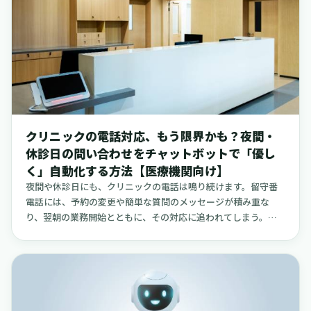
と聞くと、どうしても機能の比較や費用の話が中心になりがち
です。しかし、実際にその運用を担うのは、日々患者さんと向
き合っている医療事務や看護師の皆さんです。どれほど高機能
なシステムであっても、現場のスタッフが安心して使えなけれ
ば、宝の持ち腐れになってしまいます。大切なのは、「未収金
が発生したら、どう対応するのか」「患者さんへの立替払い
は、誰がどのように行うのか」「レセプトの修正で差額が出た
ときは、どうやって調整するのか」といった、現場で起こりう
る一つひとつの疑問や不安に対して、あらかじめ具体的なルー
クリニックの電話対応、もう限界かも？夜間・
ルを決めておくことです。この記事では、最新のシステムに関
休診日の問い合わせをチャットボットで「優し
する複雑な技術の話や、経営指標の難しい話は一旦脇に置きま
く」自動化する方法【医療機関向け】
す。その代わりに、さまざまなクリニックの公開事例を参考に
しながら、現場のスタッフが安心して日々の業務に取り組める
夜間や休診日にも、クリニックの電話は鳴り続けます。留守番
ような、現実的な運用ルールを整理することに焦点を当てまし
電話には、予約の変更や簡単な質問のメッセージが積み重な
た。この記事が、院内で新しい会計フローについて話し合い、
り、翌朝の業務開始とともに、その対応に追われてしまう。多
皆が納得できる「決めごと」を作るための一助となれば幸いで
くの小規模な病院やクリニック、訪問看護ステーション、介護
す。
施設で繰り返されている、こうした日常的な光景を、チャット
ボットという技術を使って、少しだけ穏やかなものに変えてい
く方法について、具体的にお伝えしたいと思います。この記事
でご提案するのは、大がかりなシステムの導入ではありませ
ん。ポイントは、チャットボットの役割を「一次受け」に絞