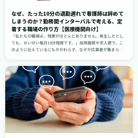
なぜ、たった10分の退勤遅れで看護師は辞めて
しまうのか？勤務間インターバルで考える、定
着する職場の作り方【医療機関向け】
「私たちの職場は、残業がほとんどありません。発生したとし
ても、せいぜい毎日10分程度です。」採用面接や求人票で、こ
のように伝えているにもかかわらず、なぜか応募者が集まらな
かったり、せっかく入職した方がすぐに辞めてしまったりす
る。そうしたご経験をお持ちの採用担当者の方もいらっしゃる
かもしれません。実は、この「毎日10分」の退勤の遅れは、看
護師一人ひとりの生活設計にとって、決して小さな影響ではあ
りません。例えば、ある看護師さんの1日を想像してみてくださ
い。定時は17時。もし10分遅れて17時10分に職場を出ると、い
つも乗るはずだった電車に間に合わず、次の電車を待つことに
なります。たった1本乗り過ごしただけかもしれませんが、その
影響は連鎖的に広がっていきます。駅に着く時間が遅れれば、
保育園のお迎えが延長保育の時間にかかってしまい、追加の料
金が発生するかもしれません。家に帰り着く時間も遅くなり、
そこから慌ただしく夕食の準備を始めることになります。入浴
の時間も、子どもを寝かしつける時間も、すべてが少しずつ後