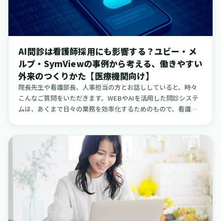
た使い分けを、できる限り具体的な事例を交えながら整理して
いきます。先に結論をお伝えすると、いずれのツールも全てを
完璧にこなす万能選手というわけではありません。しかし、そ
れぞれの得意なこと、不得意なことを理解し、ご自身のクリニ
AI問診は看護師採用にも影響する？ユビー・メ
ックに合ったものから、適切な順序で導入を進めることで、驚
ルプ・SymViewの事例から考える、働きやすい
くほど記録業務の負担を軽くすることが可能です。
外来のつくりかた【医療機関向け】
院長先生や看護部長、人事担当の方とお話ししていると、時々
こんなご質問をいただきます。WEBやAIを活用した問診システ
ムは、あくまで日々の業務を効率化するためのもので、看護師
の採用や定着といった人事面の課題とは直接結びつかないよう
に感じられるかもしれません。私の考えとしては、これらのツ
ールをうまく活用し、運用を工夫することで、看護師の働きや
すさが向上し、結果として採用や定着にも良い影響を与えうる
と感じています。本稿では、代表的なWEB/AI問診システムであ
るユビーAI問診、メルプ、SymView（シムビュー）の3つを取
り上げます。そして、主に小規模の病院やクリニックで公開さ
れている具体的な導入事例をもとに、これらのシステムがどの
ように看護師の働きやすさにつながり、離職の抑制や応募者の
増加に結びついていくのか、その道筋を一つひとつ丁寧に、