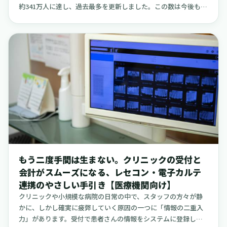
約341万人に達し、過去最多を更新しました。この数は今後も増
えていくと見込まれています。このような状況の中、日々の診
療の現場でも、日本語を母語としない患者さんを受け入れる機
会は、規模の大小を問わず、あらゆる医療機関で増えているの
ではないでしょうか。特に、患者さんとの最初の接点となる
「予約」の段階から多言語に対応できる体制を整えることは、
多くの利点をもたらします。予約がスムーズに進むことで、受
付での待ち時間を短縮でき、情報の聞き間違いや勘違いといっ
たトラブルを未然に防ぐことにつながります。そして何より
も、言葉の壁に不安を感じている患者さんご本人に、大きな安
心感を与えることができます。しかし、多くのクリニック、特
に限られた人員で運営されている小規模な医療機関にとって、
常に多言語対応が可能なスタッフを配置し続けることは、現実
的に難しい面もあるかもしれません。だからこそ大切なのは、
もう二度手間は生まない。クリニックの受付と
「できること」と「できないこと」の線引きをあらかじめ明確
会計がスムーズになる、レセコン・電子カルテ
にしておくことです。全ての場面で完璧な通訳を目指すのでは
連携のやさしい手引き【医療機関向け】
なく、機械翻訳を手軽に活用できる場面と、専門の医療通訳サ
ービスに頼るべき場面を賢く使い分ける。そのような現実的な
クリニックや小規模な病院の日常の中で、スタッフの方々が静
運用設計を考えることが、持続可能な多言語対応の第一歩とな
かに、しかし確実に疲弊していく原因の一つに「情報の二重入
ります。この記事では、小規模なクリニックや病院が、外国人
力」があります。受付で患者さんの情報をシステムに登録し、