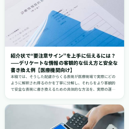
るものの、全国調査でも一桁台から十数％の幅で推移してお
り、採用・定着の工夫はどの規模の医療機関にも不可欠です。
例えば、日本看護協会の2023年の調査報告によると、2022年度
の正規雇用看護職員の離職率は11.6%であり、依然として低くな
い水準にあります。特に新卒看護職員の離職率は10.3%と、キャ
リアの初期段階での定着が課題であることが示唆されていま
す。また、病院以外の領域、例えば訪問看護ステーションなど
では、より高い離職率を示す地域調査の結果も見られます。神
奈川県の調査を引用した情報によれば、訪問看護師の離職率は
紹介状で“要注意サイン”を上手に伝えるには？
病院看護師よりも高い傾向にあると指摘されており、事業所ご
——デリケートな情報の客観的な伝え方と安全な
との労働環境やサポート体制の適合性が、定着においてより一
書き換え例【医療機関向け】
層重要になることがうかがえます。この記事では、「医師の紹
介状で用いられる婉曲表現の“行間”を読む」ようなイメージ
本稿では、そうした配慮からくる表現が医療現場で実際にどの
で、面接における応募者の微妙な発言や履歴書の記載から“誤解
ように解釈され得るのかを丁寧に分解し、それらをより客観的
の芽”を見つけ出し、決めつけることなくフェアに事実を確認す
で安全な表現に書き換えるための具体的な方法を、実際の運用
るための具体的なコツをまとめます。採用後の「こんなはずで
事例を交えながら提案します。さらに、院内での紹介状作成に
はなかった」という事態を未然に防ぎ、組織と個人の双方にと
関する運用ルールの整え方や、紹介先の医療機関とより円滑な
って良好な関係を築くための一助となれば幸いです。記事の最
連携を築くためのコミュニケーションの工夫についても、具体
後では、こうしたミスマッチを構造的に減らすための具体的な
的な事例を基に解説していきます。小規模な病院やクリニッ
打ち手として、登録されている看護師の母集団が大きく、最短
ク、訪問看護ステーションなど、人員が限られる中で日々の業
かつ迅速に募集を開始でき、さらには「お試し勤務」という形
務にあたられている皆様にとって、日々の負担を少しでも軽減