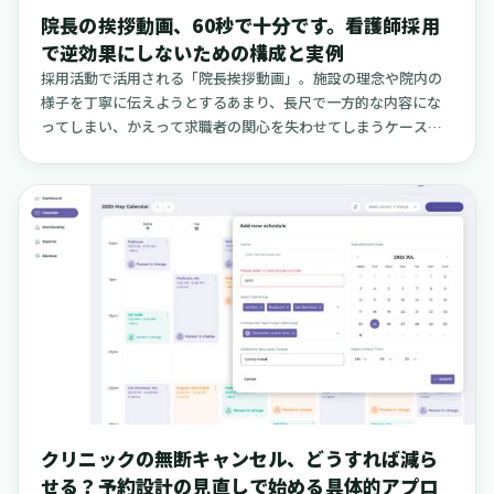
や周囲の方の安全が著しく脅かされる場合に、必要最小限の範
院長の挨拶動画、60秒で十分です。看護師採用
囲で実施されるものです。実施する際には、必ず医師の指示の
で逆効果にしないための構成と実例
もとで行い、その理由を患者さんに伝え、頻繁に状態を確認
採用活動で活用される「院長挨拶動画」。施設の理念や院内の
し、すべての経過を記録に残すことが義務付けられています。
様子を丁寧に伝えようとするあまり、長尺で一方的な内容にな
ってしまい、かえって求職者の関心を失わせてしまうケースが
少なくありません。特に多忙な日常業務の合間に情報収集を行
う看護師にとって、長々とした抽象的な話や、自慢に聞こえる
ような表現は、視聴離脱の大きな原因となります。しかし、要
点を絞り、働く人の日常や具体的な「約束」を60秒という短い
時間でテンポ良く見せる動画は、応募前の不安を和らげ、施設
への親近感を育む大きな力になります。見学や応募といった次
の行動へ、そっと背中を押すきっかけにもなるでしょう。この
記事では、院長挨拶動画を「逆効果」にしないために、「60秒
で伝える」という点に特化して、具体的な構成のテンプレー
ト、言い回しの工夫、すぐに実践できる収録のポイントを解説
します。また、実際に公開されている小規模な医療機関の事例
や、そのまま使える台本も用意しました。採用ページの整備や
応募者とのコミュニケーションを効率化したいとお考えの場合
クリニックの無断キャンセル、どうすれば減ら
は、現場の導線設計と合わせて応募管理システム「クーラ」の
せる？予約設計の見直しで始める具体的アプロ
導入も一つの方法です。この記事が、貴院の採用活動の一助と