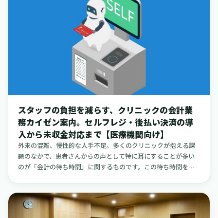
保護者面談など）の際に休みが取得できることを、たとえ短い
一文でもはっきりと文章にして示すことです。これだけで、子
育てをしながら働くことを考える看護師の方々が感じる応募へ
の心理的なハードルを、大きく下げることが期待できます。実
際に、小規模なクリニックや訪問看護、介護施設などでも「学
校行事は優先してください」「急なお休みは皆で助け合いまし
ょう」といった具体的なメッセージを掲げている例は、探して
みると見つかります。例えば、採用ページに「学校行事優先」
と明確に記載しているクリニックや、「時間単位の有給休暇を
使って、午後から行事に参加することもできます」と制度を具
スタッフの負担を減らす、クリニックの会計業
体的に示している在宅クリニックの例は、応募を検討している
務カイゼン案内。セルフレジ・後払い決済の導
方にとって、直接的な安心材料となるでしょう。小さな一文で
入から未収金対応まで【医療機関向け】
あっても、それが施設からの公式なメッセージとしてウェブサ
イトや求人票に載っているかどうか。ここが、子育て中の看護
外来の混雑、慢性的な人手不足。多くのクリニックが抱える課
師の方々の心に届くかどうかの、一つの分かれ目になるのかも
題のなかで、患者さんからの声として特に耳にすることが多い
しれません。
のが「会計の待ち時間」に関するものです。この待ち時間を少
しでも短縮し、患者さんの満足度を高めると同時に、スタッフ
の業務負担を軽くする取り組みとして、「診療後決済（あと払
い）」や「セルフレジ／自動精算機」の導入を検討されるクリ
ニックが増えてきました。新しいシステムやツールを導入する