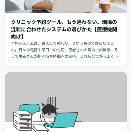
淡々と整理していきたいと思います。途中では、現場で実践し
て「これはやってみてよかった」と感じられるような、具体的
な運用の工夫についても触れていきます。
クリニック予約ツール、もう迷わない。現場の
混雑に合わせたシステムの選びかた【医療機関
向け】
予約システムは、導入して終わり、というものではありませ
ん。日々の電話や窓口での対応、患者さんの院内での動き、そ
して患者さんが抱く待ち時間への期待、これら全てがうまく連
携して初めて、その真価を発揮します。この記事では、CLINICS
予約を中心に据えつつ、ドクターキューブ、EPARKを現場での
運用の視点から比較し、小規模な病院やクリニックで起こりが
ちな課題を乗り越えるためのヒントをまとめました。先にお伝
えしたい大切なポイントは、「院内の混雑の特性に合った予約
方式（時間帯予約か、順番待ちか、あるいはその両方か）を見
極めること」「初診や予防接種といった、性質の異なる来院目
的を分けること」「院内の表示とスタッフからのアナウンスを
丁寧に行うこと」の三点です。これらが運用の成否を左右する
といっても過言ではないかもしれません。