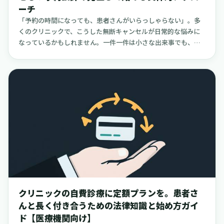
ーチ
なれば幸いです。
「予約の時間になっても、患者さんがいらっしゃらない」。多
くのクリニックで、こうした無断キャンセルが日常的な悩みに
なっているかもしれません。一件一件は小さな出来事でも、積
み重なるとクリニックの運営に少なくない影響を与えます。空
いてしまった時間は埋められず、その時間に診療を受けられた
はずの他の患者さんの機会も失われてしまいます。そして何よ
り、現場で対応する受付スタッフの方々の心理的な負担は想像
以上に大きいものです。この問題を、単に患者さんの「マナ
ー」の問題として捉えるだけでは、なかなか解決は難しいかも
しれません。そこでこの記事では、無断キャンセルを感情的に
捉えるのではなく、予約の仕組み、つまり「設計」を見直すこ
とで、自然と減らしていくための具体的な方法を考えてみたい
と思います。中心となるのは、「事前決済（前払い）」、「デ
ポジット（予約金）」、そして「同意チェック（キャンセル規
定の明示）」という3つの考え方です。
クリニックの自費診療に定額プランを。患者さ
んと長く付き合うための法律知識と始め方ガイ
ド【医療機関向け】