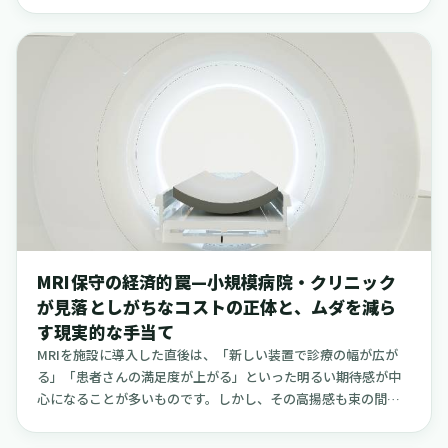
す。多くのクリニックは駅前や幹線道路沿いに集中しており、
そのすぐ背後に広がる広大な住宅街には、地域住民の潜在的な
医療ニーズに対して供給が追いついていない場所が点在してい
るのです。これらは、日々の生活動線の中にありながら、これ
まで見過ごされてきた一種の「診療空白」と呼べるかもしれま
せん。本稿では、こうした過密競争から一歩離れ、静かに地域
の医療ニーズに応える「住宅街ピンポイント開業」という考え
方に焦点を当てます。診療圏調査のデータや地理情報システム
（GIS）を活用して、どのようにしてこの「空白地帯」を見つけ
出すのか。そして、実際に住宅街で成功しているクリニックの
事例から、立地選定の勘所や、無理なく地域に根ざしていくた
めの集患・運営戦略を、淡々と整理して解説します。また、開
業後の運営、特に看護師の採用やシフト管理といった負担を軽
MRI保守の経済的罠—小規模病院・クリニック
減するための実用的な手法として、クーラのようなプラットフ
が見落としがちなコストの正体と、ムダを減ら
ォームの活用についても触れていきます。
す現実的な手当て
MRIを施設に導入した直後は、「新しい装置で診療の幅が広が
る」「患者さんの満足度が上がる」といった明るい期待感が中
心になることが多いものです。しかし、その高揚感も束の間、2
年目以降に始まる保守契約や日々の運用費用は、想像以上に重
く、徐々に収益を圧迫する要因となり得ます。私も全国のクリ