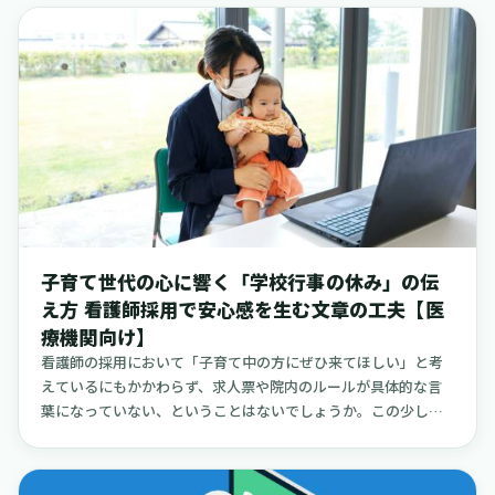
うな具体的な声は、この課題が多くの医療現場にとって「あり
ようと思った」など、様々な事情が重なって発生することが多
ふれた現実」であることを示しています。この記事では、そう
いようです。しかし、日々の業務に追われる中で、こうした未
した現場の負担を少しでも軽くするために、公開されている情
収金の管理や連絡は、受付やスタッフの方々にとって大きな負
報や実際の事例をもとに、クリニックや小規模病院、訪問看護
担となり得ます。これまでの医療機関の会計は、現金での当日
や介護の現場でも応用できる、システム連携をうまく機能させ
清算を基本とする運用が中心でした。しかし、この方法では、
るための運用の考え方をまとめました。難しい専門用語や実装
外来患者さんが集中する時間帯や、訪問診療・在宅医療の現場
の技術的な手順書ではなく、この記事を読んでくださる院長先
では、どうしても回収業務が後回しになりがちです。結果とし
生や看護部長、事務長の方々が「なるほど、そういうことか」
て、意図せず未収金が積み上がってしまうという課題がありま
と理解し、納得して、安心して次のステップを考えられるよう
した。この記事では、小規模な病院やクリニック、訪問看護ス
になることを目指しています。
テーション、介護施設などでも、無理なく導入を検討できる
「オンライン請求」と「医療費後払い」という二つの選択肢に
子育て世代の心に響く「学校行事の休み」の伝
焦点を当てます。公にされている情報や具体的な事例を交えな
え方 看護師採用で安心感を生む文章の工夫【医
がら、現場の負担を軽減し、未収金を着実に減らしていくため
療機関向け】
の現実的な方法を整理していきます。
看護師の採用において「子育て中の方にぜひ来てほしい」と考
えているにもかかわらず、求人票や院内のルールが具体的な言
葉になっていない、ということはないでしょうか。この少しの
食い違いが、応募をためらわせる不安や、入職後の思い違いに
つながってしまうことがあります。解決策は、実はとても身近
なところにあります。それは、学校行事（運動会、授業参観、