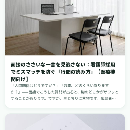
のが、新たな問題の火種となることがあります。特に、公私の
区別がつきにくい環境は、スタッフだけでなく、経営者家族自
身の感情的な負担、いわゆる感情労働を増大させ、結果的に優
秀なスタッフの離職や、予期せぬ労務トラブルへと発展するケ
ースが少なくありません。家族経営が持つ本来の良さを活かし
つつ、組織としての健全性を保ち、起こりうる混乱を未然に防
ぐためには、どのような点に注意すればよいのでしょうか。こ
の記事では、実際の現場で起こりがちな事例を紹介しながら、
関連する法令の基本的な考え方や、日々の運営に落とし込める
現実的な対策について、一つひとつ整理していきます。
面接のささいな一言を見逃さない：看護師採用
でミスマッチを防ぐ「行間の読み方」【医療機
関向け】
「人間関係はどうですか？」「残業、どのくらいあります
か？」——面接でこうした質問が出ると、胸のどこかがザワッと
することがあります。ですが、早とちりは禁物です。応募者の
多くは不安を解消したくて率直に聞いているだけ。大切なの
は、“その一言の背景”を丁寧に確かめ、双方の認識を整えるこ
とです。現場の疲弊や離職は、患者さんへの安全や組織の安定
運営に直結します。看護職の離職率は年度や施設形態で差はあ