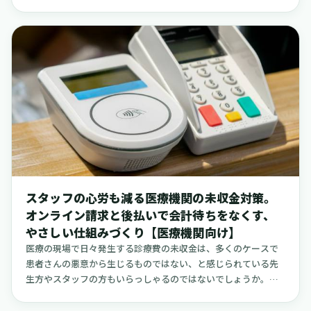
患者さんの予約対応を円滑に進めるための具体的な方法や工
診察室で医師や看護師が電子カルテに診療内容を記載し、そし
夫、そして便利なツールや公的サービスについて、実際の事例
て会計で金額を確定させる。この一連の流れのどこか一箇所で
を交えながら、一つひとつ丁寧に解説していきます。
も、システム同士がうまくつながっていないと、現場ではすぐ
に同じ情報を何度も入力し直すという作業が発生してしまいま
す。例えば、受付で受け取った紙の問診票の内容を、改めて電
子カルテに入力し直す。あるいは、電子カルテに入力した診療
行為を、会計のためにレセプトコンピューター（レセコン）に
もう一度入力する。こうした作業は、一つひとつは些細なもの
に思えるかもしれません。しかし、一日に何十人、何百人と患
者さんが訪れる現場では、この積み重ねが大きな時間的負担と
なり、スタッフの集中力を削いでいきます。さらに深刻なの
が、日次や月次の「締め処理」への影響です。会計データが正
確に、そして遅滞なくレセコンに集約されないと、その日の売
スタッフの心労も減る医療機関の未収金対策。
上を確定させる締め処理が完了しません。データが揃わない、
オンライン請求と後払いで会計待ちをなくす、
金額が合わないといった理由で、診療時間後もスタッフが残っ
やさしい仕組みづくり【医療機関向け】
て原因調査や差額の調整に追われる。こうした状況が常態化し
てしまうと、残業が増えるだけでなく、現場の雰囲気も重くな
医療の現場で日々発生する診療費の未収金は、多くのケースで
ってしまいがちです。これは決して特別な話ではありません。
患者さんの悪意から生じるものではない、と感じられている先
実際に、紙カルテから電子カルテへ移行したある診療所では、
生方やスタッフの方もいらっしゃるのではないでしょうか。
「レセプトを作成するための二重入力が不要になり、作業時間
「つい、うっかり忘れてしまった」「その日は手持ちが足りな
が大幅に短縮された」という実例が公開されています。このよ
かった」「会計が混雑していて、体調も悪かったので後日にし