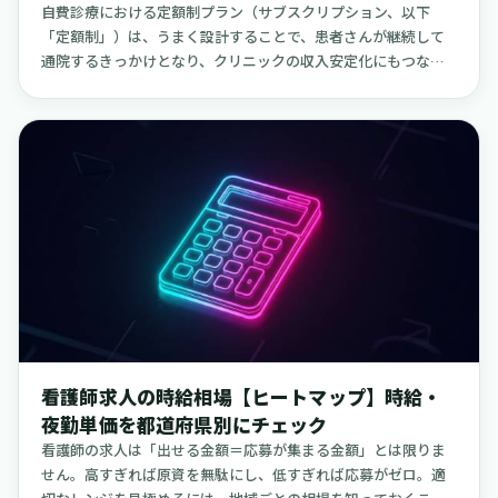
自費診療における定額制プラン（サブスクリプション、以下
「定額制」）は、うまく設計することで、患者さんが継続して
通院するきっかけとなり、クリニックの収入安定化にもつなが
る可能性があります。一方で、料金の表示方法や契約内容の組
み立て方を慎重に行わないと、医療広告ガイドラインや特定
商'取引法（以下、特商法）などの法律に抵触してしまう恐れも
あります。この記事では、小規模なクリニックや介護、訪問看
護の現場にも目を配りながら、「何ができて、どこに注意すれ
ばよいのか」という点を、具体的な事例や根拠を交えて整理し
ていきます。記事の後半では、定額制の導入に伴うスタッフ体
制の整え方にも触れます。もし短期的に人手を補充したい場合
には、お試し勤務を通じてミスマッチを抑えながら迅速に募集
ができる「クーラ」の活用も一つの選択肢です。ご興味があれ
ば、ぜひ一度ご覧ください。（https://business.cu-ra.net/）
看護師求人の時給相場【ヒートマップ】時給・
夜勤単価を都道府県別にチェック
看護師の求人は「出せる金額＝応募が集まる金額」とは限りま
せん。高すぎれば原資を無駄にし、低すぎれば応募がゼロ。適