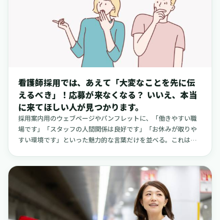
看護師採用では、あえて「大変なことを先に伝
えるべき」！応募が来なくなる？ いいえ、本当
に来てほしい人が見つかります。
採用案内用のウェブページやパンフレットに、「働きやすい職
場です」「スタッフの人間関係は良好です」「お休みが取りや
すい環境です」といった魅力的な言葉だけを並べる。これは、
医療業界の採用活動でよく見られる光景かもしれません。しか
し、もし実際に入職された方が「聞いていた話と少し違うな」
と感じてしまったら、どうなるでしょうか。その小さな違和感
が、早期の離職や職場全体への不信感につながってしまうこと
があります。そうなると、再び人材紹介会社に手数料を支払っ
たり、求人広告を出し直したりする必要が生じ、結果的に採用
にかかる費用は、想定していた以上になってしまう可能性があ