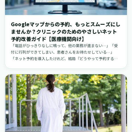
予報」という三つの基本的な要素を中心に、患者さんの理解と
納得感、そして安心感を育むための工夫を、現場目線で丁寧に
解説していきます。
Googleマップからの予約、もっとスムーズにし
ませんか？クリニックのためのやさしいネット
予約改善ガイド【医療機関向け】
「電話がひっきりなしに鳴って、他の業務が進まない…」「受
付に行列ができてしまい、患者さんをお待たせしている…」
「ネット予約を導入したけれど、結局『どうやって予約する
の？』という電話が減らない…」日々の診療や運営に追われる
中で、このようなお悩みを抱えているクリニックや病院、介護
施設の皆さまは少なくないかもしれません。患者さんを一人で
も多く受け入れたい、でも現場の負担はこれ以上増やしたくな
い。このジレンマを解決する上で、今、改めて見直したいのが
「Googleマップ」を入り口にした予約の流れです。この記事で
は、クリニックや小規模な病院、訪問看護ステーション、介護
施設などで、患者さんの受け入れやスタッフの管理を担当され
ている方々に向けて、GoogleマップやGoogle検索からの予約
をスムーズにするための具体的な方法を、一つひとつ丁寧に解
説していきます。難しい専門用語や、細かすぎる分析の話はし