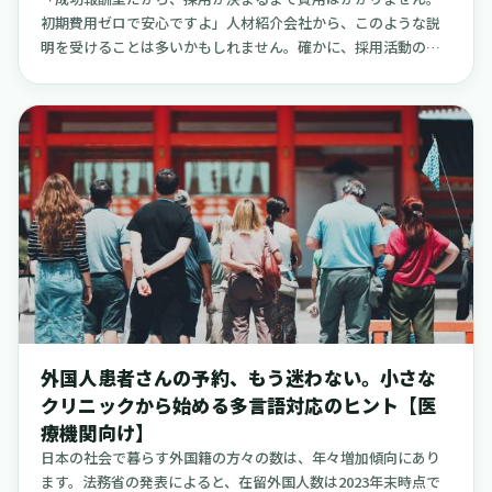
き点にも触れ、安心して採用活動を進められるよう配慮しまし
初期費用ゼロで安心ですよ」人材紹介会社から、このような説
た。記事の最後には、採用候補者と事業所の双方にとって負担
明を受けることは多いかもしれません。確かに、採用活動の初
が少なく、入職後のミスマッチを減らすための実務的な方法と
期段階で費用が発生しないのは、多くの医療機関にとって魅力
して、クーラの「お試し勤務」という仕組みの活用もご提案し
的に映ります。しかし、その一方で、採用した看護師が数か月
ます。採用における不安を少しでも解消し、「この人と一緒に
で離職してしまい、高額な紹介手数料だけが手元に残ってしま
働きたい」と心から思える出会いを増やすための一助となれば
った、というお悩みもまた、現場でよく耳にする声です。私自
幸いです。
身も、多くの院長先生や看護部長の方々からご相談を受ける中
で、手数料率の設定、支払いのタイミング（分割）、そして返
金（返戻金）に関する規定の作り方一つで、院内の採用に関す
る意思決定や、現場のスタッフの動き方が大きく変わることを
目の当たりにしてきました。この記事では、特定のサービスを
一方的に推奨したり、複雑な理屈を並べたりするのではなく、
公にされている情報や、比較的小規模な医療機関、在宅医療の
現場で実際に起きている事例をできるだけ多く引用しながら、
この「成功報酬」という仕組みと、どうすれば上手に付き合っ
外国人患者さんの予約、もう迷わない。小さな
ていけるのか、その着地点を皆さんと一緒に考えていきたいと
クリニックから始める多言語対応のヒント【医
思います。
療機関向け】
日本の社会で暮らす外国籍の方々の数は、年々増加傾向にあり
ます。法務省の発表によると、在留外国人数は2023年末時点で