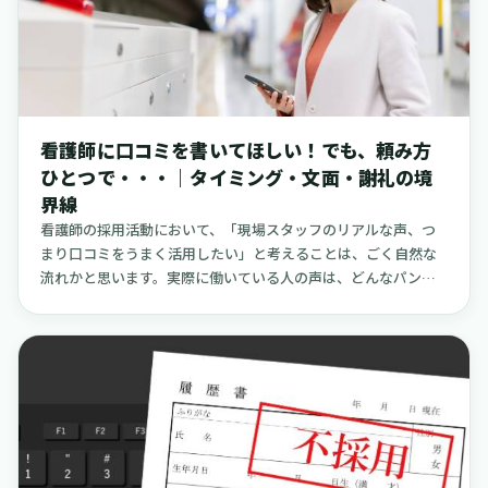
ります。実際に、日本看護協会が公開している調査によると、
2023年度における正規雇用看護職員の離職率は11.3％、新卒で
はない、いわゆる既卒で採用された看護師の年度内離職率は
16.1％にのぼるとされています。これらの数字は少しずつ改善す
る傾向にはあるものの、決して小さな数字とは言えない状況で
す。この記事では、あえて入職後に「ここは少し大変かもしれ
看護師に口コミを書いてほしい！でも、頼み方
ません」と感じられやすい部分、例えば「特に忙しくなる時間
ひとつで・・・｜タイミング・文面・謝礼の境
帯」「お掃除や片付けといった業務」「お問い合わせの電話が
界線
多い窓口」「オンコールの実際のところ」「院内の通りにくい
動線」などを、先にお見せするという少し変わったアプローチ
看護師の採用活動において、「現場スタッフのリアルな声、つ
をご紹介します。この目的は、採用の指標となる数字を追いか
まり口コミをうまく活用したい」と考えることは、ごく自然な
けることではなく、応募を検討してくださる方々に、職場への
流れかと思います。実際に働いている人の声は、どんなパンフ
深い「理解」と「納得」、そして「安心感」を提供することに
レットよりも求職者の心に響く力を持っています。しかし、そ
あります。
の依頼の仕方を少し間違えるだけで、かえって現場の信頼を損
ねてしまったり、意図せずして法令やプラットフォームの規約
に抵触してしまったりする危険性も潜んでいます。特に、依頼
する「タイミング」、お願いする際の「文面」、そして協力へ
の「謝礼」。この三つのバランスが崩れると、せっかくの取り
組みが逆効果になりかねません。この記事では、クリニックや
小規模病院、訪問看護ステーション、介護施設などで実際に行