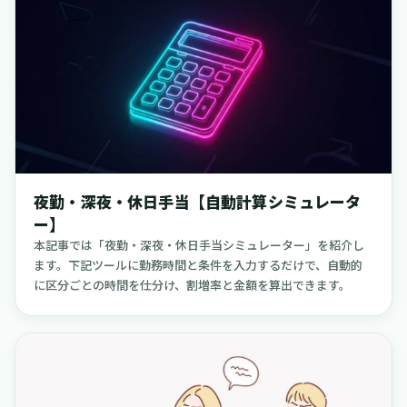
まいます。このページに設置された「扶養の壁スケジューラ
ー」は、時給や年内の累計収入、見込みの手当を入力するだけ
で、103万、106万、130万、150万（2025年以降は123万、160
万）の各ラインまであと何時間働けるかを計算できるツールで
す。さらに月ごとの安全な配分を表示できるため、面談の場で
「この条件なら安心して続けられる」と候補者と合意すること
が可能になります。
夜勤・深夜・休日手当【自動計算シミュレータ
ー】
本記事では「夜勤・深夜・休日手当シミュレーター」を紹介し
ます。下記ツールに勤務時間と条件を入力するだけで、自動的
に区分ごとの時間を仕分け、割増率と金額を算出できます。