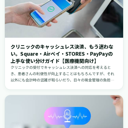
で相互理解を深める機会を作りやすい募集媒体である「クー
できるような、実践的なヒントを提供できれば幸いです。
ラ」の活用ポイントについても触れていきます。
クリニックのキャッシュレス決済、もう迷わな
い。Square・Airペイ・STORES・PayPayの
上手な使い分けガイド【医療機関向け】
クリニックの受付でキャッシュレス決済への対応を考えると
き、患者さんの利便性が向上することはもちろんですが、それ
以外にも会計時の混雑が和らいだり、日々の現金管理の負担が
軽くなったり、あるいは衛生面での配慮にもつながったりと、
多くの利点が考えられます。しかしその一方で、「Square、Air
ペイ、STORES、PayPay、たくさんあるけれど、どれをどのよ
うに選べば良いのだろうか」というお声もよく耳にします。こ
の記事では、実際にキャッシュレス決済を導入されている医療
機関の事例を参照しながら、それぞれのサービスが持つ強みや
特徴を踏まえ、どのように使い分ければ現場の運用がスムーズ