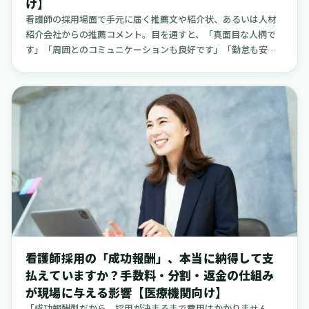
け】
で、最終的なご確認は必ずお手元の契約書本文でお願いいたし
ます。
看護師の採用場面で手元に届く推薦文や紹介状、あるいは人材
紹介会社からの推薦コメント。目を通すと、「真面目な人柄で
す」「周囲とのコミュニケーションも良好です」「勤怠も安定
していました」といった言葉が並んでいることが多いかもしれ
ません。これらの言葉は、もちろん大切な情報の一つです。し
かし、採用を担う院長先生や看護部長、人事担当者の皆さまが
本当に知りたいのは、もう少し具体的な場面での動きではない
でしょうか。例えば、「週明けで最も忙しい月曜午前の外来
で、20件の採血をどのように工夫して終わらせたのか」「予期
せぬインシデントが起きた時、最初に何をして、どのように報
告したのか」といった、現場の状況が目に浮かぶような「行動
の事実」です。人柄を表す言葉だけでは、その方が自院のチー
ムに加わった後、日々の業務の中でどのように動き、どのよう
に貢献してくれるのかを具体的にイメージするのは、少し難し
いかもしれません。この記事では、推薦文に書かれた人物評
を、より確かで、現場の判断材料として活用できる情報に変え
看護師採用の「成功報酬」、本当に納得して支
ていくための具体的な方法を整理します。小規模な病院やクリ
払えていますか？手数料・分割・返金の仕組み
ニック、訪問看護ステーション、介護施設など、さまざまな現場
が現場に与える影響【医療機関向け】
ですぐに試せるような工夫を、実際の取り組み事例を交えなが
らご紹介します。また、個人情報保護などの法律面で注意すべ
「成功報酬型だから、採用が決まるまで費用はかかりません。