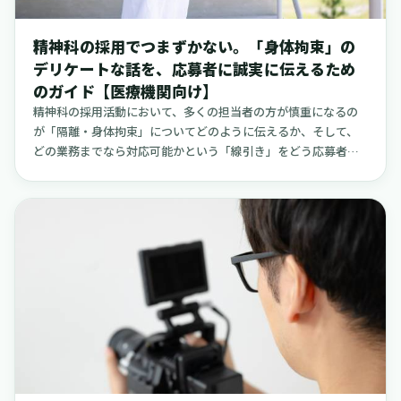
ません。「これなら、うちのクリニックでもできそうだ」と感
じていただけるような、実践的なヒントをお伝えできればと思
精神科の採用でつまずかない。「身体拘束」の
います。
デリケートな話を、応募者に誠実に伝えるため
のガイド【医療機関向け】
精神科の採用活動において、多くの担当者の方が慎重になるの
が「隔離・身体拘束」についてどのように伝えるか、そして、
どの業務までなら対応可能かという「線引き」をどう応募者と
共有するか、という点ではないでしょうか。この部分の相互理
解が不十分なまま入職を迎えてしまうと、思い描いていた仕事
とのギャップから早期離職につながったり、最悪の場合、医療
インシデントの原因になったりすることもあり得ます。この記
事では、採用面接や院内オリエンテーションの場でそのまま活
用できる「説明の文例」や、お互いのために「難しい」と伝え
る際の断り方の例を具体的に示しながら、関連する法令の要
点、拘束を最小化するための考え方、そして応募の段階で必ず
確認しておきたい項目を一つひとつ整理しました。隔離や身体
拘束は、あくまでも患者さんの安全を守るための最終手段であ
り、決して懲罰や制裁のために行われるものではありません。
精神保健福祉法にもとづき、代替策を尽くしてもなお、ご本人