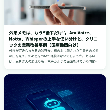
になるのか、その考え方をできるだけ分かりやすく整理してみ
たいと思います。記事の途中では、会計業務の効率化の先にあ
る、看護師採用や働きやすい環境づくりを支える具体的なご提
案として、クーラのご案内も自然な形で触れさせていただきま
す。
外来メモは、もう“話すだけ”。AmiVoice、
Notta、Whisperの上手な使い分けと、クリニ
ックの業務改善事例【医療機関向け】
外来が混み合った日の診察後、机の上に残された手書きのメモ
の山を見て、ため息をついた経験はないでしょうか。あるい
は、患者さんの顔よりも、電子カルテの画面を見ている時間の
方が長くなっていることに、もどかしさを感じてはいないでし
ょうか。私がさまざまな医療機関の先生方やスタッフの皆さま
とお話しする中で感じるのは、「キーボードを打つ時間を減ら
すことが、患者さんと向き合う時間を増やす」という、非常に
シンプルでありながら、日々の診療の質を大きく左右する事実
です。本稿では、外来での記録業務、特にメモやカルテの下書
き作成の時間を短縮するための選択肢として、よく名前が挙が
る3つの音声入力ツール、AmiVoice、Notta、Whisperについ
て、それぞれの特徴や、医療機関の規模、運用の実情に合わせ