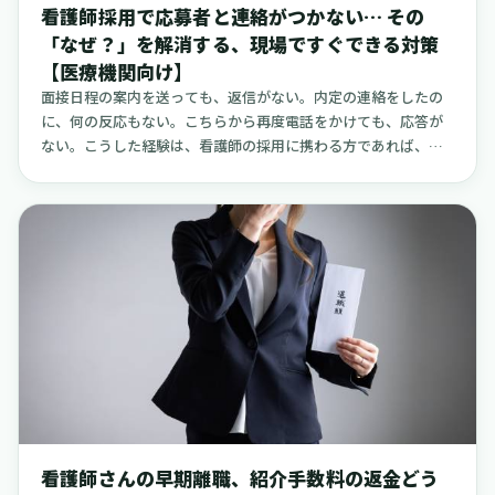
看護師採用で応募者と連絡がつかない… その
ろにずれていきます。そして最後に削られてしまうのが、自分
「なぜ？」を解消する、現場ですぐできる対策
自身の休息や睡眠の時間です。この10分の遅れが、1ヶ月（勤務
【医療機関向け】
日数22日で換算）積み重なると、約3時間40分にもなります。年
間では44時間、つまり丸2日近い勤務時間と同じくらいの時間
面接日程の案内を送っても、返信がない。内定の連絡をしたの
が、予定外に失われている計算になります。
に、何の反応もない。こちらから再度電話をかけても、応答が
ない。こうした経験は、看護師の採用に携わる方であれば、一
度や二度はあるのではないでしょうか。採用の現場では、応募
者からの返信がないことは、残念ながら珍しいことではありま
せん。厚生労働省の発表によると、看護師を含む「保健師、助
産師、看護師」の有効求人倍率は、近年2倍前後で推移してお
り、これは全職業の平均と比べても高い水準です。つまり、一人
の看護師さんに対して多くの求人があり、応募者は複数の施設
を同時に比較検討しているのが当たり前の状況といえます。こ
のような状況で、合否の連絡や面接の調整に時間をかけてしま
うと、その間に応募者の方が他の事業所に就職を決めてしまう
可能性が高まります。実際に、クリニック向けの経営情報サイ
トなどでは「合否の連絡は、面接後3日以内が目安」といった具
体的なアドバイスが見られるほど、採用活動のスピードは重要
視されています。しかし、「連絡が取れないのは、応募者の意
看護師さんの早期離職、紹介手数料の返金どう
欲が低いからだ」と単純に片付けてしまうのは、貴重な採用の