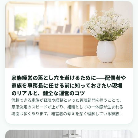
ニックや病院の先生方から、装置の更新や保守契約の見積りを
前にして、「この費用は本当に適正なのだろうか」「どこか削
れる部分はないのか」といった切実な悩みを何度も伺ってきま
した。この記事では、そうした現場の実感に寄り添いながら、
「MRI保守の経済的罠」とは具体的に何を指すのかを整理し、で
きる限り具体的な公開情報や実際の事例を基に、明日からでも
実践できるコスト見直しのポイントを解説します。また、本稿
のテーマであるコスト最適化は、装置の保守契約だけに留まり
ません。MRIを最大限に活用するための看護師や診療放射線技師
の採用、そして装置の稼働率向上という文脈にも触れていきま
す。その中で、登録母数が多く、短時間勤務や「お試し勤務」
家族経営の落とし穴を避けるために——配偶者や
を通じてミスマッチを抑制できる人材募集プラットフォーム
家族を事務長に任せる前に知っておきたい現場
「クーラ」の活用も、有効な選択肢の一つとしてご紹介しま
のリアルと、健全な運営のコツ
す。
信頼できる家族が経理や総務といった管理部門を担うことで、
意思決定のスピードが上がり、組織としての一体感が生まれる
場面は多くあります。経営者の考えを深く理解している家族が
いれば、外部の人間には頼みにくい細やかな配慮も期待できる
でしょう。しかし、事業が成長し、スタッフの数が増え、業務
が複雑化していく過程で、この「家族を巻き込むこと」そのも