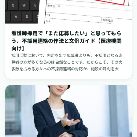
われている工夫や、公にされている情報を参考にしながら、現
場に負担をかけず、かつ安全に協力してもらえる「口コミ依
頼」の進め方について、丁寧に整理していきます。採用担当者
の方が明日から実践できるような、具体的なヒントをお届けで
きれば幸いです。
看護師採用で「また応募したい」と思ってもら
う、不採用連絡の作法と文例ガイド【医療機関
向け】
採用活動において、内定を出す応募者よりも、不採用となる応
募者の方が多くなるのは自然なことです。だからこそ、その大
多数を占める方々への不採用連絡の対応が、施設の評判を大き
く左右する可能性があります。この記事は、看護師の採用に携
わる院長、看護部長、理事長、事務長、人事担当者の皆様に向
けて、不採用連絡の際に「最低限これだけは守りたい」という
ポイントを、分かりやすく整理したものです。各種の法令やガ
イドラインに触れつつ、特に小規模な病院やクリニック、訪問
看護ステーション、介護施設といった現場でも実践しやすい、
具体的な進め方や文例を紹介します。