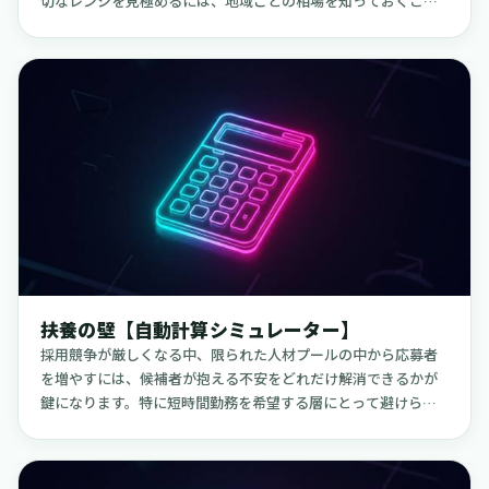
切なレンジを見極めるには、地域ごとの相場を知っておくこと
が必須です。実際、同じ東京都内でも、病院とクリニックでは
平均時給に数百円の差があります。夜勤単価も、ベッド数や業
務の負荷に応じて変動が大きいのが実情です。だからこそ、ま
ずはヒートマップで「中央値」を押さえ、そこから微調整する
ことがスタートラインになります。
扶養の壁【自動計算シミュレーター】
採用競争が厳しくなる中、限られた人材プールの中から応募者
を増やすには、候補者が抱える不安をどれだけ解消できるかが
鍵になります。特に短時間勤務を希望する層にとって避けられ
ないテーマが「扶養の壁」です。税制や社会保険の制度上、年
収を一定額以下に抑えたい人は多く、安心して働ける目安を示
すことができなければ、せっかくの応募が辞退につながってし