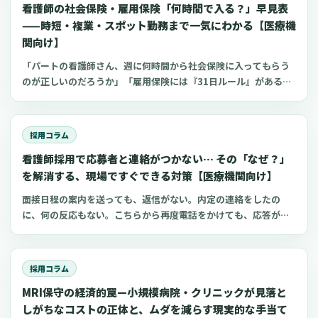
看護師の社会保険・雇用保険「何時間で入る？」早見表
を、分かりやすく整理したものです。各種の法令やガイドライン
に触れつつ、特に小規模な病院やクリニック、訪問看護ステーシ
——時短・複業・スポット勤務まで一気にわかる【医療機
ョン、介護施設といった現場でも実践しやすい、具体的な進め方
関向け】
や文例を紹介します。
「パートの看護師さん、週に何時間から社会保険に入ってもらう
のが正しいのだろうか」「雇用保険には『31日ルール』があると
聞いたけれど、更新ありきの1ヶ月契約の場合はどう判断すれ
ば…」「複数のクリニックを掛け持ちしている方の保険手続きは
どう進めれば？」非常勤や時短勤務、複数の職場での複業（ダブ
採用コラム
ルワーク）といった働き方が広がる中で、看護師の社会保険・雇
看護師採用で応募者と連絡がつかない… その「なぜ？」
用保険の適用に関する疑問は、多くの医療機関で共通の課題とな
っているのではないでしょうか。制度が複雑で、近年は法改正も
を解消する、現場ですぐできる対策【医療機関向け】
続いているため、現場のご担当者様が判断に迷われる場面も少な
面接日程の案内を送っても、返信がない。内定の連絡をしたの
くないかもしれません。この記事は、病院やクリニックで看護師
に、何の反応もない。こちらから再度電話をかけても、応答がな
の採用や労務管理に携わる院長、看護部長、理事長、事務長、人
い。こうした経験は、看護師の採用に携わる方であれば、一度や
事ご担当者の皆様に向けて、社会保険（健康保険・厚生年金保
二度はあるのではないでしょうか。採用の現場では、応募者から
険）と雇用保険の加入要件を、できるだけ分かりやすく整理した
の返信がないことは、残念ながら珍しいことではありません。厚
ものです。結論からお伝えすると、大きな原則は、社会保険が
採用コラム
生労働省の発表によると、看護師を含む「保健師、助産師、看護
「週20時間・月額8.8万円・2ヶ月を超える雇用見込みなどの複数
MRI保守の経済的罠—小規模病院・クリニックが見落と
師」の有効求人倍率は、近年2倍前後で推移しており、これは全職
要件」、雇用保険が「週20時間・31日以上の雇用見込み」となり
業の平均と比べても高い水準です。つまり、一人の看護師さんに
しがちなコストの正体と、ムダを減らす現実的な手当て
ます。特に社会保険については、2024年10月からの適用拡大の内