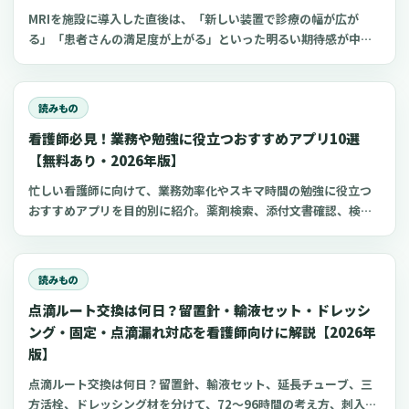
対して多くの求人があり、応募者は複数の施設を同時に比較検討
容も反映しています。日々の業務でお忙しい中でも、必要な情報
MRIを施設に導入した直後は、「新しい装置で診療の幅が広が
しているのが当たり前の状況といえます。このような状況で、合
をすぐにご確認いただけるよう、具体的なケースを交えた早見表
る」「患者さんの満足度が上がる」といった明るい期待感が中心
否の連絡や面接の調整に時間をかけてしまうと、その間に応募者
や、現場でつまずきやすいポイントの解説、院内での業務手順の
になることが多いものです。しかし、その高揚感も束の間、2年目
の方が他の事業所に就職を決めてしまう可能性が高まります。実
整え方まで、順を追って解説していきます。この記事が、皆様の
以降に始まる保守契約や日々の運用費用は、想像以上に重く、
際に、クリニック向けの経営情報サイトなどでは「合否の連絡
疑問を解消し、安心して採用活動を進めるための一助となれば幸
徐々に収益を圧迫する要因となり得ます。私も全国のクリニック
は、面接後3日以内が目安」といった具体的なアドバイスが見られ
読みもの
いです。
や病院の先生方から、装置の更新や保守契約の見積りを前にし
るほど、採用活動のスピードは重要視されています。しかし、
看護師必見！業務や勉強に役立つおすすめアプリ10選
て、「この費用は本当に適正なのだろうか」「どこか削れる部分
「連絡が取れないのは、応募者の意欲が低いからだ」と単純に片
はないのか」といった切実な悩みを何度も伺ってきました。この
【無料あり・2026年版】
付けてしまうのは、貴重な採用の機会を逃していることにつなが
記事では、そうした現場の実感に寄り添いながら、「MRI保守の
るかもしれません。連絡が途絶えてしまう背景には、さまざまな
忙しい看護師に向けて、業務効率化やスキマ時間の勉強に役立つ
経済的罠」とは具体的に何を指すのかを整理し、できる限り具体
要因が複雑に絡み合っています。この記事では、応募者と連絡が
おすすめアプリを目的別に紹介。薬剤検索、添付文書確認、検査
的な公開情報や実際の事例を基に、明日からでも実践できるコス
つきにくくなる原因を、「紹介エージェント」「院内体制」「応
項目、点滴の滴下計算、医療略語、疾患学習、国試知識の復習、
ト見直しのポイントを解説します。また、本稿のテーマであるコ
募者自身」という３つの視点から丁寧に解きほぐしていきます。
心電図学習、シフト管理など、現場や復職準備で使いやすいアプ
スト最適化は、装置の保守契約だけに留まりません。MRIを最大
そして、小規模な病院やクリニック、訪問看護ステーション、介
リをまとめました。
限に活用するための看護師や診療放射線技師の採用、そして装置
読みもの
護施設など、さまざまな現場ですぐに実践できる具体的な対策
の稼働率向上という文脈にも触れていきます。その中で、登録母
を、実際の事例を交えながら整理していきます。また、記事の途
点滴ルート交換は何日？留置針・輸液セット・ドレッシ
数が多く、短時間勤務や「お試し勤務」を通じてミスマッチを抑
中では、採用のミスマッチを減らしながら、よりスムーズに応募
ング・固定・点滴漏れ対応を看護師向けに解説【2026年
制できる人材募集プラットフォーム「クーラ」の活用も、有効な
者と接点を持つための新しい選択肢として「お試し勤務」という
版】
選択肢の一つとしてご紹介します。
考え方にも触れていきます。この方法は、特に看護師の登録者数
点滴ルート交換は何日？留置針、輸液セット、延長チューブ、三
が多く、求人を出す側の手間も少ない募集サービス「クーラ」の
方活栓、ドレッシング材を分けて、72〜96時間の考え方、刺入部