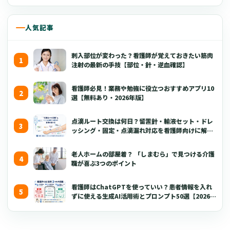
人気記事
刺入部位が変わった？看護師が覚えておきたい筋肉
注射の最新の手技【部位・針・逆血確認】
看護師必見！業務や勉強に役立つおすすめアプリ10
選【無料あり・2026年版】
点滴ルート交換は何日？留置針・輸液セット・ドレ
ッシング・固定・点滴漏れ対応を看護師向けに解説
【2026年版】
老人ホームの部屋着？ 「しまむら」で見つける介護
職が喜ぶ3つのポイント
看護師はChatGPTを使っていい？患者情報を入れ
ずに使える生成AI活用術とプロンプト50選【2026年
版】