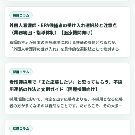
び方、針のゲージと長さ、皮下注射との違い、神経損傷やSIRVA
を避けるポイント、ワクチン接種時の手順までわかりやすく解説
採用コラム
します。
外国人看護師・EPA候補者の受け入れ選択肢と注意点
（業務範囲・指導体制）【医療機関向け】
看護師不足が日本の医療現場における共通の課題となるなか、
「外国人看護師の受け入れ」を具体的な選択肢として検討する病
院やクリニックが増えているように感じられます。しかし、実際
に検討を始めると、在留資格の種類の複雑さ、採用後に任せられ
る業務の範囲、そして日本の看護師国家試験に合格するまでの支
採用コラム
援体制の構築など、確認すべき点が多岐にわたることに気づかさ
看護師採用で「また応募したい」と思ってもらう、不採
れます。この記事では、制度に沿って一つひとつ準備を進めるこ
とで、外国人看護師の受け入れは決して“特別扱い”が必要なもの
用連絡の作法と文例ガイド【医療機関向け】
ではなく、通常の人材育成の延長線上で捉えることができる、と
採用活動において、内定を出す応募者よりも、不採用となる応募
いう視点をご提案します。外国人材の受け入れが初めての施設で
者の方が多くなるのは自然なことです。だからこそ、その大多数
も、実務で迷いやすいポイントに絞って、制度の全体像、就労前
を占める方々への不採用連絡の対応が、施設の評判を大きく左右
後の業務範囲の明確化、そして現場での指導体制の具体的な設計
する可能性があります。この記事は、看護師の採用に携わる院
方法について、公表されている事例を交えながら整理していきま
長、看護部長、理事長、事務長、人事担当者の皆様に向けて、不
す。
採用コラム
採用連絡の際に「最低限これだけは守りたい」というポイント