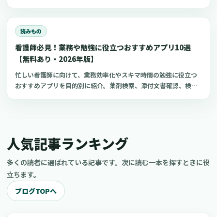
聞いたけれど、更新ありきの1ヶ月契約の場合はどう判断すれ
体的な事例を交えながら整理していきます。先に結論をお伝えす
ば…」「複数のクリニックを掛け持ちしている方の保険手続きは
ると、いずれのツールも全てを完璧にこなす万能選手というわけ
どう進めれば？」非常勤や時短勤務、複数の職場での複業（ダブ
ではありません。しかし、それぞれの得意なこと、不得意なこと
読みもの
ルワーク）といった働き方が広がる中で、看護師の社会保険・雇
を理解し、ご自身のクリニックに合ったものから、適切な順序で
看護師必見！業務や勉強に役立つおすすめアプリ10選
用保険の適用に関する疑問は、多くの医療機関で共通の課題とな
導入を進めることで、驚くほど記録業務の負担を軽くすることが
っているのではないでしょうか。制度が複雑で、近年は法改正も
【無料あり・2026年版】
可能です。
続いているため、現場のご担当者様が判断に迷われる場面も少な
忙しい看護師に向けて、業務効率化やスキマ時間の勉強に役立つ
くないかもしれません。この記事は、病院やクリニックで看護師
おすすめアプリを目的別に紹介。薬剤検索、添付文書確認、検査
の採用や労務管理に携わる院長、看護部長、理事長、事務長、人
項目、点滴の滴下計算、医療略語、疾患学習、国試知識の復習、
事ご担当者の皆様に向けて、社会保険（健康保険・厚生年金保
心電図学習、シフト管理など、現場や復職準備で使いやすいアプ
険）と雇用保険の加入要件を、できるだけ分かりやすく整理した
リをまとめました。
ものです。結論からお伝えすると、大きな原則は、社会保険が
「週20時間・月額8.8万円・2ヶ月を超える雇用見込みなどの複数
人気記事ランキング
要件」、雇用保険が「週20時間・31日以上の雇用見込み」となり
ます。特に社会保険については、2024年10月からの適用拡大の内
多くの読者に選ばれている記事です。次に読む一本を探すときに役
容も反映しています。日々の業務でお忙しい中でも、必要な情報
立ちます。
をすぐにご確認いただけるよう、具体的なケースを交えた早見表
や、現場でつまずきやすいポイントの解説、院内での業務手順の
ブログTOPへ
整え方まで、順を追って解説していきます。この記事が、皆様の
疑問を解消し、安心して採用活動を進めるための一助となれば幸