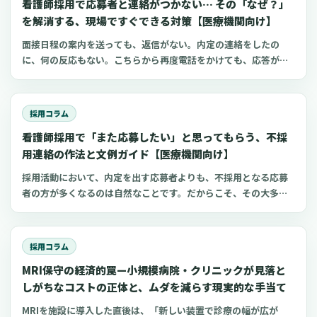
看護師採用で応募者と連絡がつかない… その「なぜ？」
を解消する、現場ですぐできる対策【医療機関向け】
面接日程の案内を送っても、返信がない。内定の連絡をしたの
に、何の反応もない。こちらから再度電話をかけても、応答がな
い。こうした経験は、看護師の採用に携わる方であれば、一度や
二度はあるのではないでしょうか。採用の現場では、応募者から
の返信がないことは、残念ながら珍しいことではありません。厚
採用コラム
生労働省の発表によると、看護師を含む「保健師、助産師、看護
看護師採用で「また応募したい」と思ってもらう、不採
師」の有効求人倍率は、近年2倍前後で推移しており、これは全職
業の平均と比べても高い水準です。つまり、一人の看護師さんに
用連絡の作法と文例ガイド【医療機関向け】
対して多くの求人があり、応募者は複数の施設を同時に比較検討
採用活動において、内定を出す応募者よりも、不採用となる応募
しているのが当たり前の状況といえます。このような状況で、合
者の方が多くなるのは自然なことです。だからこそ、その大多数
否の連絡や面接の調整に時間をかけてしまうと、その間に応募者
を占める方々への不採用連絡の対応が、施設の評判を大きく左右
の方が他の事業所に就職を決めてしまう可能性が高まります。実
する可能性があります。この記事は、看護師の採用に携わる院
際に、クリニック向けの経営情報サイトなどでは「合否の連絡
長、看護部長、理事長、事務長、人事担当者の皆様に向けて、不
は、面接後3日以内が目安」といった具体的なアドバイスが見られ
採用コラム
採用連絡の際に「最低限これだけは守りたい」というポイント
るほど、採用活動のスピードは重要視されています。しかし、
MRI保守の経済的罠—小規模病院・クリニックが見落と
を、分かりやすく整理したものです。各種の法令やガイドライン
「連絡が取れないのは、応募者の意欲が低いからだ」と単純に片
に触れつつ、特に小規模な病院やクリニック、訪問看護ステーシ
しがちなコストの正体と、ムダを減らす現実的な手当て
付けてしまうのは、貴重な採用の機会を逃していることにつなが
ョン、介護施設といった現場でも実践しやすい、具体的な進め方
るかもしれません。連絡が途絶えてしまう背景には、さまざまな
MRIを施設に導入した直後は、「新しい装置で診療の幅が広が