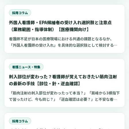
的な方法として「ダイナミック手当（変動手当）」という考え方
があります。この記事では、日本の医療機関の現実に合わせて、
採用コラム
連休前、年末年始、日曜祝日、感染症の流行期など、本当に人手
外国人看護師・EPA候補者の受け入れ選択肢と注意点
が必要な日だけ手当を上乗せする制度の設計方法と、現場が混乱
しない運用の作り方を解説します。また、現場で聞かれることが
（業務範囲・指導体制）【医療機関向け】
ある商品券などを活用する方法への誤解についても、整理してい
看護師不足が日本の医療現場における共通の課題となるなか、
きます。この記事は、制度導入の具体的なシステム実装や詳細な
「外国人看護師の受け入れ」を具体的な選択肢として検討する病
KPI（目標とする指標）設定ではなく、まずは制度を「理解」し、
院やクリニックが増えているように感じられます。しかし、実際
「納得」して、安心して導入を検討できることを目指してまとめ
に検討を始めると、在留資格の種類の複雑さ、採用後に任せられ
ています。
る業務の範囲、そして日本の看護師国家試験に合格するまでの支
看護ニュース・特集
援体制の構築など、確認すべき点が多岐にわたることに気づかさ
刺入部位が変わった？看護師が覚えておきたい筋肉注射
れます。この記事では、制度に沿って一つひとつ準備を進めるこ
とで、外国人看護師の受け入れは決して“特別扱い”が必要なもの
の最新の手技【部位・針・逆血確認】
ではなく、通常の人材育成の延長線上で捉えることができる、と
「筋肉注射の刺入部位が変わったって本当？」「肩峰から3横指下
いう視点をご提案します。外国人材の受け入れが初めての施設で
で習ったけど、今も同じ？」「逆血確認は必要？」と不安な看護
も、実務で迷いやすいポイントに絞って、制度の全体像、就労前
師さんへ。筋肉注射の部位、三角筋・大腿外側広筋・中殿筋の選
後の業務範囲の明確化、そして現場での指導体制の具体的な設計
び方、針のゲージと長さ、皮下注射との違い、神経損傷やSIRVA
方法について、公表されている事例を交えながら整理していきま
を避けるポイント、ワクチン接種時の手順までわかりやすく解説
す。
採用コラム
します。