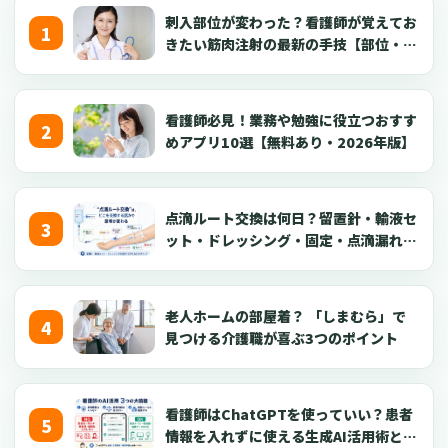
いです。
刺入部位が変わった？看護師が覚えてお
きたい筋肉注射の最新の手技【部位・
針・逆血確認】
看護師必見！業務や勉強に役立つおすす
めアプリ10選【無料あり・2026年版】
点滴ルート交換は何日？留置針・輸液セ
ット・ドレッシング・固定・点滴漏れ対
応を看護師向けに解説【2026年版】
老人ホームの部屋着？ 「しまむら」で
見つける介護職が喜ぶ3つのポイント
看護師はChatGPTを使っていい？患者
情報を入れずに使える生成AI活用術とプ