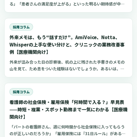
や文例を紹介します。
要因が複雑に絡み合っています。この記事では、応募者と連絡が
る」「患者さんの満足度が上がる」といった明るい期待感が中心
つきにくくなる原因を、「紹介エージェント」「院内体制」「応
になることが多いものです。しかし、その高揚感も束の間、2年目
募者自身」という３つの視点から丁寧に解きほぐしていきます。
以降に始まる保守契約や日々の運用費用は、想像以上に重く、
そして、小規模な病院やクリニック、訪問看護ステーション、介
徐々に収益を圧迫する要因となり得ます。私も全国のクリニック
採用コラム
護施設など、さまざまな現場ですぐに実践できる具体的な対策
や病院の先生方から、装置の更新や保守契約の見積りを前にし
を、実際の事例を交えながら整理していきます。また、記事の途
外来メモは、もう“話すだけ”。AmiVoice、Notta、
て、「この費用は本当に適正なのだろうか」「どこか削れる部分
中では、採用のミスマッチを減らしながら、よりスムーズに応募
はないのか」といった切実な悩みを何度も伺ってきました。この
Whisperの上手な使い分けと、クリニックの業務改善事
者と接点を持つための新しい選択肢として「お試し勤務」という
記事では、そうした現場の実感に寄り添いながら、「MRI保守の
例【医療機関向け】
考え方にも触れていきます。この方法は、特に看護師の登録者数
経済的罠」とは具体的に何を指すのかを整理し、できる限り具体
外来が混み合った日の診察後、机の上に残された手書きのメモの
が多く、求人を出す側の手間も少ない募集サービス「クーラ」の
的な公開情報や実際の事例を基に、明日からでも実践できるコス
山を見て、ため息をついた経験はないでしょうか。あるいは、患
ような仕組みを活用することで、無理なく始めることができま
ト見直しのポイントを解説します。また、本稿のテーマであるコ
者さんの顔よりも、電子カルテの画面を見ている時間の方が長く
す。
スト最適化は、装置の保守契約だけに留まりません。MRIを最大
なっていることに、もどかしさを感じてはいないでしょうか。私
限に活用するための看護師や診療放射線技師の採用、そして装置
がさまざまな医療機関の先生方やスタッフの皆さまとお話しする
の稼働率向上という文脈にも触れていきます。その中で、登録母
採用コラム
中で感じるのは、「キーボードを打つ時間を減らすことが、患者
数が多く、短時間勤務や「お試し勤務」を通じてミスマッチを抑
看護師の社会保険・雇用保険「何時間で入る？」早見表
さんと向き合う時間を増やす」という、非常にシンプルでありな
制できる人材募集プラットフォーム「クーラ」の活用も、有効な
がら、日々の診療の質を大きく左右する事実です。本稿では、外
——時短・複業・スポット勤務まで一気にわかる【医療機
選択肢の一つとしてご紹介します。
来での記録業務、特にメモやカルテの下書き作成の時間を短縮す
関向け】
るための選択肢として、よく名前が挙がる3つの音声入力ツール、
「パートの看護師さん、週に何時間から社会保険に入ってもらう
AmiVoice、Notta、Whisperについて、それぞれの特徴や、医
のが正しいのだろうか」「雇用保険には『31日ルール』があると
療機関の規模、運用の実情に合わせた使い分けを、できる限り具