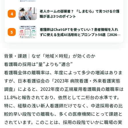
【2026年版】
老人ホームの部屋着？ 「しまむら」で見つける介護
職が喜ぶ3つのポイント
看護師はChatGPTを使っていい？患者情報を入れ
ずに使える生成AI活用術とプロンプト50選【2026年
版】
背景・課題｜なぜ「地域×時短」が効くのか
看護職の採用は“量”よりも“適合”
看護職全体の離職率は、年度によって多少の増減はありま
すが、日本看護協会の「2023年 病院看護・外来看護実態
調査」によると、2022年度の正規雇用看護職員の離職率は
11.8%と報告されており、依然として二桁台の水準です。
特に、経験の浅い新人看護師だけでなく、中途採用者の比
較的早い段階での離職も、多くの医療機関にとって課題と
されています。このことは、採用の段階でいかに職場の実