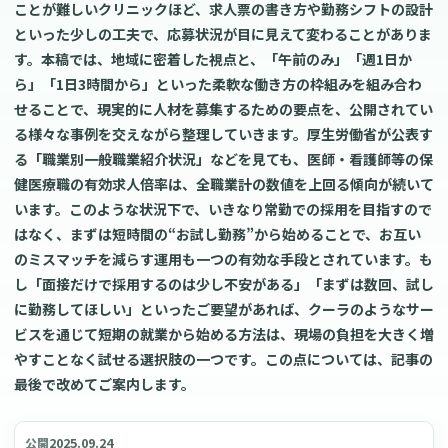
ことが難しいクリニックほど、求人票の書き方や勤務シフトの設計
といった少しの工夫で、応募状況が目に見えて変わることがありま
す。本稿では、地域に密着した視点と、「午前のみ」「週1日か
ら」「1日3時間から」といった柔軟な働き方の枠組みを組み合わ
せることで、現実的に人材を募集するための要点を、公開されてい
る様々な事例を交えながら整理していきます。厚生労働省が公表す
る「職業別一般職業紹介状況」などを見ても、医師・看護師等の保
健医療職の有効求人倍率は、全職業計の数値を上回る傾向が続いて
います。このような状況下で、いきなり常勤での採用を目指すので
はなく、まずは短時間の“お試し勤務”から始めることで、お互い
のミスマッチを減らす運用も一つの有効な手段とされています。も
し「面接だけで採用するのは少し不安がある」「まずは数回、試し
に勤務してほしい」といったご要望があれば、クーラのようなサー
ビスを通じて短期の就業から始める方法は、現場の負担を大きく増
やすことなく試せる選択肢の一つです。この点については、記事の
最後で改めてご案内します。
2025.09.24
公開