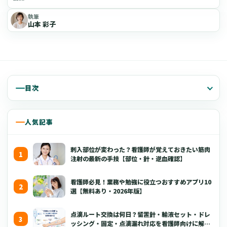
執筆
山本 彩子
目次
人気記事
刺入部位が変わった？看護師が覚えておきたい筋肉
注射の最新の手技【部位・針・逆血確認】
看護師必見！業務や勉強に役立つおすすめアプリ10
選【無料あり・2026年版】
点滴ルート交換は何日？留置針・輸液セット・ドレ
ッシング・固定・点滴漏れ対応を看護師向けに解説