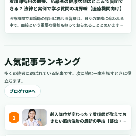
看護師採用の面接、応募者の健康状態はどこまで質問で
用保険の適用に関する疑問は、多くの医療機関で共通の課題とな
考え方にも触れていきます。この方法は、特に看護師の登録者数
っているのではないでしょうか。制度が複雑で、近年は法改正も
きる？ 法律と実例で学ぶ質問の境界線【医療機関向け】
が多く、求人を出す側の手間も少ない募集サービス「クーラ」の
続いているため、現場のご担当者様が判断に迷われる場面も少な
医療機関で看護師の採用に携わる皆様は、日々の業務に追われる
ような仕組みを活用することで、無理なく始めることができま
くないかもしれません。この記事は、病院やクリニックで看護師
中で、面接という重要な役割も担っておられることと思います。
す。
の採用や労務管理に携わる院長、看護部長、理事長、事務長、人
特に、応募者の健康状態に関する質問は、入職後の業務に支障が
事ご担当者の皆様に向けて、社会保険（健康保険・厚生年金保
ないか、また院内感染対策の観点からも、気になる点ではないで
険）と雇用保険の加入要件を、できるだけ分かりやすく整理した
しょうか。しかし、その一方で、健康に関する質問は非常にデリ
ものです。結論からお伝えすると、大きな原則は、社会保険が
ケートな問題です。聞き方を一つ間違えれば、応募者のプライバ
「週20時間・月額8.8万円・2ヶ月を超える雇用見込みなどの複数
人気記事ランキング
シーを侵害し、法律に抵触する「就職差別」と受け取られかねま
要件」、雇用保険が「週20時間・31日以上の雇用見込み」となり
せん。良かれと思って尋ねたことが、思わぬトラブルに発展する
ます。特に社会保険については、2024年10月からの適用拡大の内
可能性も否定できません。この記事では、看護師の採用面接にお
多くの読者に選ばれている記事です。次に読む一本を探すときに役
容も反映しています。日々の業務でお忙しい中でも、必要な情報
いて、「応募者の健康について、どこまで聞いて良いのか、何を
立ちます。
をすぐにご確認いただけるよう、具体的なケースを交えた早見表
聞いてはいけないのか」という難しい問題について、法律や行政
や、現場でつまずきやすいポイントの解説、院内での業務手順の
ブログTOPへ
の指針、そして他の医療機関の具体的な事例を交えながら、でき
整え方まで、順を追って解説していきます。この記事が、皆様の
るだけ分かりやすく整理しました。採用の可否判断に直結させな
疑問を解消し、安心して採用活動を進めるための一助となれば幸
いための工夫や、健康情報を取得する適切なタイミング、そして
いです。
その情報の保管方法まで、現場ですぐに役立つ一連の流れを確認
刺入部位が変わった？看護師が覚えてお
できます。日々の採用活動における、ちょっとした疑問や不安を
きたい筋肉注射の最新の手技【部位・
解消する一助となれば幸いです。
針・逆血確認】