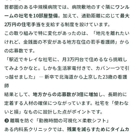
首都圏のある中規模病院では、病院敷地のすぐ隣に
ワンル
ームの社宅を10部屋整備
。加えて、通勤距離に応じて
最大
2万円の住宅手当
を支給する制度を設けています。
この取り組みで特に変化があったのは、「地元を離れたい
けれど、金銭面の不安がある地方在住の若手看護師」から
の応募数です。
「駅近でキレイな社宅に、月3万円台で住めるなら挑戦し
てみようかなと。しかも生活家電付きで、カバン一つで引
っ越せました」 — 新卒で北海道から上京した23歳の看護
師
結果として、
地方からの応募数が3倍に増加
し、長期的に
定着する人材の確保につながっています。社宅を「使わな
いと損」なものに設計した点がポイントです。
❸ 離職を防ぐ「勤務時間の可視化×柔軟シフト」
ある内科系クリニックでは、
残業を減らすためにタイムカ