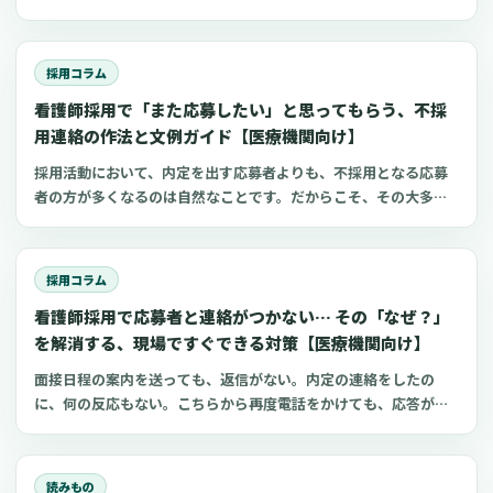
も、実務で迷いやすいポイントに絞って、制度の全体像、就労前
項目、点滴の滴下計算、医療略語、疾患学習、国試知識の復習、
後の業務範囲の明確化、そして現場での指導体制の具体的な設計
心電図学習、シフト管理など、現場や復職準備で使いやすいアプ
方法について、公表されている事例を交えながら整理していきま
リをまとめました。
す。
採用コラム
看護師採用で「また応募したい」と思ってもらう、不採
用連絡の作法と文例ガイド【医療機関向け】
採用活動において、内定を出す応募者よりも、不採用となる応募
者の方が多くなるのは自然なことです。だからこそ、その大多数
を占める方々への不採用連絡の対応が、施設の評判を大きく左右
する可能性があります。この記事は、看護師の採用に携わる院
長、看護部長、理事長、事務長、人事担当者の皆様に向けて、不
採用コラム
採用連絡の際に「最低限これだけは守りたい」というポイント
看護師採用で応募者と連絡がつかない… その「なぜ？」
を、分かりやすく整理したものです。各種の法令やガイドライン
に触れつつ、特に小規模な病院やクリニック、訪問看護ステーシ
を解消する、現場ですぐできる対策【医療機関向け】
ョン、介護施設といった現場でも実践しやすい、具体的な進め方
面接日程の案内を送っても、返信がない。内定の連絡をしたの
や文例を紹介します。
に、何の反応もない。こちらから再度電話をかけても、応答がな
い。こうした経験は、看護師の採用に携わる方であれば、一度や
二度はあるのではないでしょうか。採用の現場では、応募者から
の返信がないことは、残念ながら珍しいことではありません。厚
読みもの