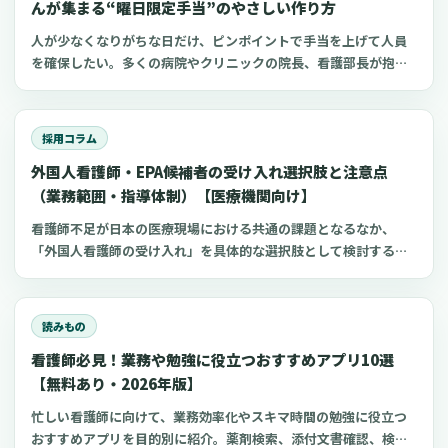
んが集まる“曜日限定手当”のやさしい作り方
人が少なくなりがちな日だけ、ピンポイントで手当を上げて人員
を確保したい。多くの病院やクリニックの院長、看護部長が抱え
るこの課題に対し、すべての日で一律に賃金を上げるよりも効率
的な方法として「ダイナミック手当（変動手当）」という考え方
があります。この記事では、日本の医療機関の現実に合わせて、
採用コラム
連休前、年末年始、日曜祝日、感染症の流行期など、本当に人手
外国人看護師・EPA候補者の受け入れ選択肢と注意点
が必要な日だけ手当を上乗せする制度の設計方法と、現場が混乱
しない運用の作り方を解説します。また、現場で聞かれることが
（業務範囲・指導体制）【医療機関向け】
ある商品券などを活用する方法への誤解についても、整理してい
看護師不足が日本の医療現場における共通の課題となるなか、
きます。この記事は、制度導入の具体的なシステム実装や詳細な
「外国人看護師の受け入れ」を具体的な選択肢として検討する病
KPI（目標とする指標）設定ではなく、まずは制度を「理解」し、
院やクリニックが増えているように感じられます。しかし、実際
「納得」して、安心して導入を検討できることを目指してまとめ
に検討を始めると、在留資格の種類の複雑さ、採用後に任せられ
ています。
る業務の範囲、そして日本の看護師国家試験に合格するまでの支
読みもの
援体制の構築など、確認すべき点が多岐にわたることに気づかさ
看護師必見！業務や勉強に役立つおすすめアプリ10選
れます。この記事では、制度に沿って一つひとつ準備を進めるこ
とで、外国人看護師の受け入れは決して“特別扱い”が必要なもの
【無料あり・2026年版】
ではなく、通常の人材育成の延長線上で捉えることができる、と
忙しい看護師に向けて、業務効率化やスキマ時間の勉強に役立つ
いう視点をご提案します。外国人材の受け入れが初めての施設で
おすすめアプリを目的別に紹介。薬剤検索、添付文書確認、検査