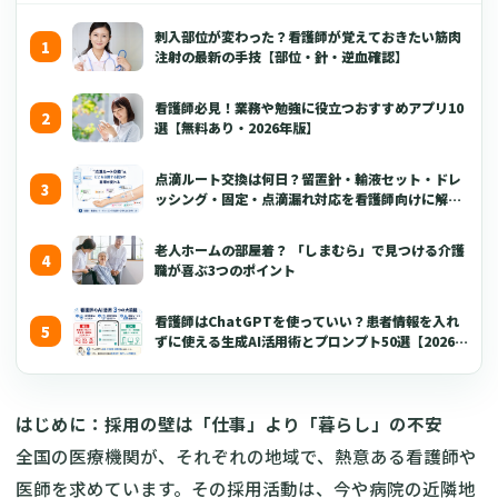
刺入部位が変わった？看護師が覚えておきたい筋肉
注射の最新の手技【部位・針・逆血確認】
看護師必見！業務や勉強に役立つおすすめアプリ10
選【無料あり・2026年版】
点滴ルート交換は何日？留置針・輸液セット・ドレ
ッシング・固定・点滴漏れ対応を看護師向けに解説
【2026年版】
老人ホームの部屋着？ 「しまむら」で見つける介護
職が喜ぶ3つのポイント
看護師はChatGPTを使っていい？患者情報を入れ
ずに使える生成AI活用術とプロンプト50選【2026年
版】
はじめに：採用の壁は「仕事」より「暮らし」の不安
全国の医療機関が、それぞれの地域で、熱意ある看護師や
医師を求めています。その採用活動は、今や病院の近隣地