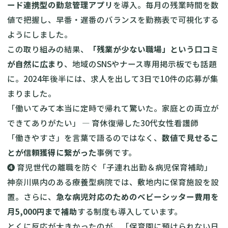
ード連携型の勤怠管理アプリ
を導入。毎月の残業時間を数
値で把握し、早番・遅番のバランスを勤務表で可視化する
ようにしました。
この取り組みの結果、
「残業が少ない職場」という口コミ
が自然に広まり
、地域のSNSやナース専用掲示板でも話題
に。2024年後半には、求人を出して3日で10件の応募が集
まりました。
「働いてみて本当に定時で帰れて驚いた。家庭との両立が
できてありがたい」 — 育休復帰した30代女性看護師
「働きやすさ」を言葉で語るのではなく、
数値で見せるこ
とが信頼獲得に繋がった
事例です。
❹ 育児世代の離職を防ぐ「子連れ出勤＆病児保育補助」
神奈川県内のある療養型病院では、敷地内に保育施設を設
置。さらに、
急な病児対応のためのベビーシッター費用を
月5,000円まで補助
する制度も導入しています。
とくに反応が大きかったのが、「保育園に預けられない日