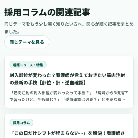
採用コラムの関連記事
同じテーマをもう少し深く知りたい方へ。関心が続く記事をまとめ
ました。
同じテーマを見る
看護ニュース・特集
刺入部位が変わった？看護師が覚えておきたい筋肉注射
の最新の手技【部位・針・逆血確認】
「筋肉注射の刺入部位が変わったって本当？」「肩峰から3横指下
で習ったけど、今も同じ？」「逆血確認は必要？」と不安な看護
師さんへ。筋肉注射の部位、三角筋・大腿外側広筋・中殿筋の選
び方、針のゲージと長さ、皮下注射との違い、神経損傷やSIRVA
を避けるポイント、ワクチン接種時の手順までわかりやすく解説
採用コラム
します。
「この日だけシフトが埋まらない…」を解決！看護師さ