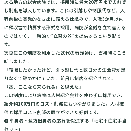
ある地方の総合病院では、
採用時に最大20万円までの前貸
し制度
を導入しています。これは引越しや制服代など、入
職前後の突発的な支出に備える仕組みで、入職3か月以内
に領収書で精算する形式を採用。病院が金銭を立て替える
のではなく、一時的な“立替の器”を提供するという形で
す。
実際にこの制度を利用した20代の看護師は、面接時にこう
話しました。
「転職したかったけど、引っ越し代と数日分の生活費が足
りなくて諦めかけていた。前貸し制度を紹介されて、
『あ、ここなら来られる』と思えた」
この制度により病院は人材紹介会社を使わずに採用でき、
紹介料100万円のコスト削減
にもつながりました。人材確
保と採用コスト削減の両立ができた好例です。
❷ 単身者・遠方出身者の応募を促進する「社宅＋住宅手当
セット」