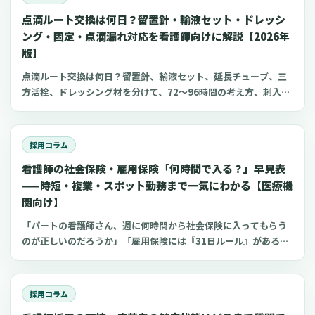
生労働省の発表によると、看護師を含む「保健師、助産師、看護
点滴ルート交換は何日？留置針・輸液セット・ドレッシ
師」の有効求人倍率は、近年2倍前後で推移しており、これは全職
業の平均と比べても高い水準です。つまり、一人の看護師さんに
ング・固定・点滴漏れ対応を看護師向けに解説【2026年
対して多くの求人があり、応募者は複数の施設を同時に比較検討
版】
しているのが当たり前の状況といえます。このような状況で、合
点滴ルート交換は何日？留置針、輸液セット、延長チューブ、三
否の連絡や面接の調整に時間をかけてしまうと、その間に応募者
方活栓、ドレッシング材を分けて、72〜96時間の考え方、刺入部
の方が他の事業所に就職を決めてしまう可能性が高まります。実
観察、点滴漏れ初期対応を看護師向けに整理します。
際に、クリニック向けの経営情報サイトなどでは「合否の連絡
は、面接後3日以内が目安」といった具体的なアドバイスが見られ
るほど、採用活動のスピードは重要視されています。しかし、
採用コラム
「連絡が取れないのは、応募者の意欲が低いからだ」と単純に片
看護師の社会保険・雇用保険「何時間で入る？」早見表
付けてしまうのは、貴重な採用の機会を逃していることにつなが
——時短・複業・スポット勤務まで一気にわかる【医療機
るかもしれません。連絡が途絶えてしまう背景には、さまざまな
関向け】
要因が複雑に絡み合っています。この記事では、応募者と連絡が
つきにくくなる原因を、「紹介エージェント」「院内体制」「応
「パートの看護師さん、週に何時間から社会保険に入ってもらう
募者自身」という３つの視点から丁寧に解きほぐしていきます。
のが正しいのだろうか」「雇用保険には『31日ルール』があると
そして、小規模な病院やクリニック、訪問看護ステーション、介
聞いたけれど、更新ありきの1ヶ月契約の場合はどう判断すれ
護施設など、さまざまな現場ですぐに実践できる具体的な対策
ば…」「複数のクリニックを掛け持ちしている方の保険手続きは
を、実際の事例を交えながら整理していきます。また、記事の途
どう進めれば？」非常勤や時短勤務、複数の職場での複業（ダブ
採用コラム
中では、採用のミスマッチを減らしながら、よりスムーズに応募
ルワーク）といった働き方が広がる中で、看護師の社会保険・雇
者と接点を持つための新しい選択肢として「お試し勤務」という