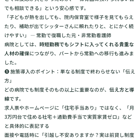
でも相談できる」という安心感です。
「子どもが熱を出しても、院内保育室で様子を見てもらえ
たり、補助が出てシッターさんに頼れたりと、とにかく続
けやすい」 — 常勤で復職した元・非常勤看護師
病院としては、
時短勤務でもシフトに入ってくれる貴重な
人材の確保
につながり、パートから常勤への移行も進みま
した。
❺ 施策導入のポイント：単なる制度で終わらせない「伝え
方」
どの病院でも制度そのもの以上に重要なのが、
伝え方と導
線
です。
求人票やホームページに「住宅手当あり」ではなく、「月
3万円台で住める社宅＋通勤費手当で実質家賃ゼロ」など
と具体的に表記する
面接や電話時に「引越し不安ありますか？実は前貸し制度