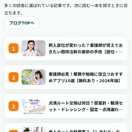
ます。特に社会保険については、2024年10月からの適用拡大の内
記事では、そうした現場の実感に寄り添いながら、「MRI保守の
多くの読者に選ばれている記事です。次に読む一本を探すときに役
容も反映しています。日々の業務でお忙しい中でも、必要な情報
経済的罠」とは具体的に何を指すのかを整理し、できる限り具体
立ちます。
をすぐにご確認いただけるよう、具体的なケースを交えた早見表
的な公開情報や実際の事例を基に、明日からでも実践できるコス
や、現場でつまずきやすいポイントの解説、院内での業務手順の
ブログTOPへ
ト見直しのポイントを解説します。また、本稿のテーマであるコ
整え方まで、順を追って解説していきます。この記事が、皆様の
スト最適化は、装置の保守契約だけに留まりません。MRIを最大
疑問を解消し、安心して採用活動を進めるための一助となれば幸
限に活用するための看護師や診療放射線技師の採用、そして装置
いです。
の稼働率向上という文脈にも触れていきます。その中で、登録母
刺入部位が変わった？看護師が覚えてお
数が多く、短時間勤務や「お試し勤務」を通じてミスマッチを抑
きたい筋肉注射の最新の手技【部位・
制できる人材募集プラットフォーム「クーラ」の活用も、有効な
針・逆血確認】
選択肢の一つとしてご紹介します。
看護師必見！業務や勉強に役立つおすす
めアプリ10選【無料あり・2026年版】
点滴ルート交換は何日？留置針・輸液セ
ット・ドレッシング・固定・点滴漏れ対
応を看護師向けに解説【2026年版】
老人ホームの部屋着？ 「しまむら」で