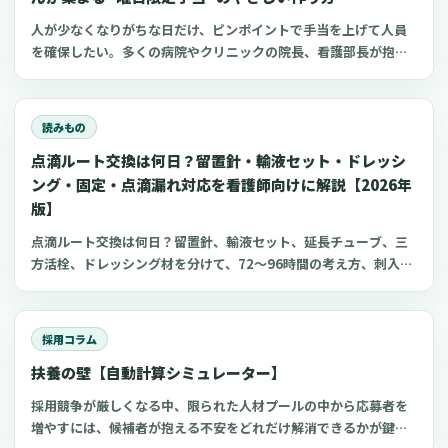
人が少なくなりがちな日だけ、ピンポイントで手当を上げて人員
を確保したい。多くの病院やクリニックの院長、看護部長が抱え
るこの課題に対し、すべての日で一律に賃金を上げるよりも効率
的な方法として「ダイナミック手当（変動手当）」という考え方
があります。この記事では、日本の医療機関の現実に合わせて、
読みもの
連休前、年末年始、日曜祝日、感染症の流行期など、本当に人手
点滴ルート交換は何日？留置針・輸液セット・ドレッシ
が必要な日だけ手当を上乗せする制度の設計方法と、現場が混乱
しない運用の作り方を解説します。また、現場で聞かれることが
ング・固定・点滴漏れ対応を看護師向けに解説【2026年
ある商品券などを活用する方法への誤解についても、整理してい
版】
きます。この記事は、制度導入の具体的なシステム実装や詳細な
点滴ルート交換は何日？留置針、輸液セット、延長チューブ、三
KPI（目標とする指標）設定ではなく、まずは制度を「理解」し、
方活栓、ドレッシング材を分けて、72〜96時間の考え方、刺入部
「納得」して、安心して導入を検討できることを目指してまとめ
観察、点滴漏れ初期対応を看護師向けに整理します。
ています。
採用コラム
扶養の壁【自動計算シミュレーター】
採用競争が厳しくなる中、限られた人材プールの中から応募者を
増やすには、候補者が抱える不安をどれだけ解消できるかが鍵に