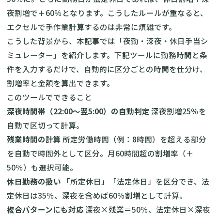
夜割増で＋60％となります。こうしたルールが重なると、
エクセルで手作業計算するのは非常に煩雑です。
こうした背景から、本記事では「夜勤・深夜・休日手当シ
ミュレーター」を紹介します。下記ツールに勤務時間と条
件を入力するだけで、自動的に区分ごとの時間を仕分け、
割増率と金額を算出できます。
このツールでできること
深夜時間帯（22:00〜翌5:00）の自動判定
深夜割増25％を
自動で区切って計算。
残業時間の計算
所定労働時間（例：8時間）を超える部分
を自動で時間外として区分。月60時間超の割増率（＋
50％）も選択可能。
休日勤務の扱い
「所定休日」「法定休日」を区分でき、法
定休日は35％、深夜を含めば60％割増として計算。
複合パターンにも対応
深夜×残業＝50％、法定休日×深夜