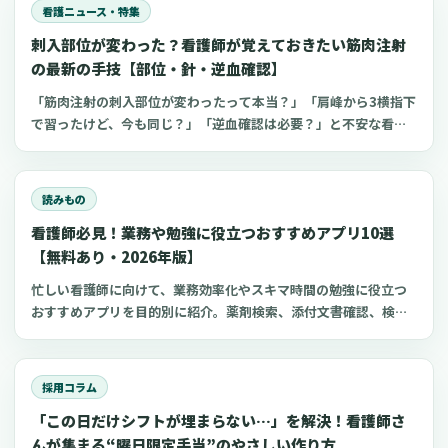
看護ニュース・特集
刺入部位が変わった？看護師が覚えておきたい筋肉注射
の最新の手技【部位・針・逆血確認】
「筋肉注射の刺入部位が変わったって本当？」「肩峰から3横指下
で習ったけど、今も同じ？」「逆血確認は必要？」と不安な看護
師さんへ。筋肉注射の部位、三角筋・大腿外側広筋・中殿筋の選
び方、針のゲージと長さ、皮下注射との違い、神経損傷やSIRVA
を避けるポイント、ワクチン接種時の手順までわかりやすく解説
読みもの
します。
看護師必見！業務や勉強に役立つおすすめアプリ10選
【無料あり・2026年版】
忙しい看護師に向けて、業務効率化やスキマ時間の勉強に役立つ
おすすめアプリを目的別に紹介。薬剤検索、添付文書確認、検査
項目、点滴の滴下計算、医療略語、疾患学習、国試知識の復習、
心電図学習、シフト管理など、現場や復職準備で使いやすいアプ
リをまとめました。
採用コラム
「この日だけシフトが埋まらない…」を解決！看護師さ
んが集まる“曜日限定手当”のやさしい作り方