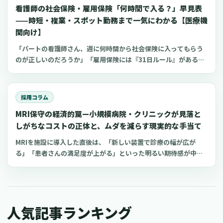
看護師の社会保険・雇用保険「何時間で入る？」早見表
を、分かりやすく整理したものです。各種の法令やガイドライン
に触れつつ、特に小規模な病院やクリニック、訪問看護ステーシ
——時短・複業・スポット勤務まで一気にわかる【医療機
ョン、介護施設といった現場でも実践しやすい、具体的な進め方
関向け】
や文例を紹介します。
「パートの看護師さん、週に何時間から社会保険に入ってもらう
のが正しいのだろうか」「雇用保険には『31日ルール』があると
聞いたけれど、更新ありきの1ヶ月契約の場合はどう判断すれ
ば…」「複数のクリニックを掛け持ちしている方の保険手続きは
どう進めれば？」非常勤や時短勤務、複数の職場での複業（ダブ
採用コラム
ルワーク）といった働き方が広がる中で、看護師の社会保険・雇
MRI保守の経済的罠—小規模病院・クリニックが見落と
用保険の適用に関する疑問は、多くの医療機関で共通の課題とな
っているのではないでしょうか。制度が複雑で、近年は法改正も
しがちなコストの正体と、ムダを減らす現実的な手当て
続いているため、現場のご担当者様が判断に迷われる場面も少な
MRIを施設に導入した直後は、「新しい装置で診療の幅が広が
くないかもしれません。この記事は、病院やクリニックで看護師
る」「患者さんの満足度が上がる」といった明るい期待感が中心
の採用や労務管理に携わる院長、看護部長、理事長、事務長、人
になることが多いものです。しかし、その高揚感も束の間、2年目
事ご担当者の皆様に向けて、社会保険（健康保険・厚生年金保
以降に始まる保守契約や日々の運用費用は、想像以上に重く、
険）と雇用保険の加入要件を、できるだけ分かりやすく整理した
徐々に収益を圧迫する要因となり得ます。私も全国のクリニック
ものです。結論からお伝えすると、大きな原則は、社会保険が
や病院の先生方から、装置の更新や保守契約の見積りを前にし
「週20時間・月額8.8万円・2ヶ月を超える雇用見込みなどの複数
人気記事ランキング
て、「この費用は本当に適正なのだろうか」「どこか削れる部分
要件」、雇用保険が「週20時間・31日以上の雇用見込み」となり
はないのか」といった切実な悩みを何度も伺ってきました。この