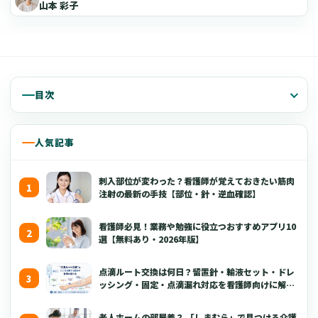
山本 彩子
目次
人気記事
刺入部位が変わった？看護師が覚えておきたい筋肉
注射の最新の手技【部位・針・逆血確認】
看護師必見！業務や勉強に役立つおすすめアプリ10
選【無料あり・2026年版】
点滴ルート交換は何日？留置針・輸液セット・ドレ
ッシング・固定・点滴漏れ対応を看護師向けに解説
【2026年版】
老人ホームの部屋着？ 「しまむら」で見つける介護