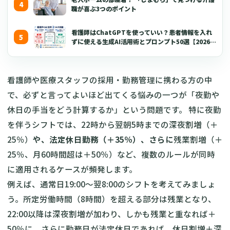
職が喜ぶ3つのポイント
看護師はChatGPTを使っていい？患者情報を入れ
ずに使える生成AI活用術とプロンプト50選【2026年
版】
看護師や医療スタッフの採用・勤務管理に携わる方の中
で、必ずと言ってよいほど出てくる悩みの一つが「夜勤や
休日の手当をどう計算するか」という問題です。 特に夜勤
を伴うシフトでは、22時から翌朝5時までの深夜割増（＋
25％）
や、法定休日勤務（＋35％）、さらに
残業割増（＋
25％、月60時間超は＋50％）など、複数のルールが同時
に適用されるケースが頻発します。
例えば、通常日19:00〜翌8:00のシフトを考えてみましょ
う。所定労働時間（8時間）を超える部分は残業となり、
22:00以降は深夜割増が加わり、しかも残業と重なれば＋
50％に。さらに勤務日が法定休日であれば、休日割増＋深