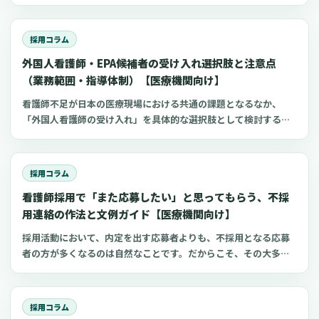
なります。特に短時間勤務を希望する層にとって避けられないテ
ーマが「扶養の壁」です。税制や社会保険の制度上、年収を一定
額以下に抑えたい人は多く、安心して働ける目安を示すことがで
採用コラム
きなければ、せっかくの応募が辞退につながってしまいます。こ
外国人看護師・EPA候補者の受け入れ選択肢と注意点
のページに設置された「扶養の壁スケジューラー」は、時給や年
内の累計収入、見込みの手当を入力するだけで、103万、106万、
（業務範囲・指導体制）【医療機関向け】
130万、150万（2025年以降は123万、160万）の各ラインまで
看護師不足が日本の医療現場における共通の課題となるなか、
あと何時間働けるかを計算できるツールです。さらに月ごとの安
「外国人看護師の受け入れ」を具体的な選択肢として検討する病
全な配分を表示できるため、面談の場で「この条件なら安心して
院やクリニックが増えているように感じられます。しかし、実際
続けられる」と候補者と合意することが可能になります。
に検討を始めると、在留資格の種類の複雑さ、採用後に任せられ
る業務の範囲、そして日本の看護師国家試験に合格するまでの支
採用コラム
援体制の構築など、確認すべき点が多岐にわたることに気づかさ
看護師採用で「また応募したい」と思ってもらう、不採
れます。この記事では、制度に沿って一つひとつ準備を進めるこ
とで、外国人看護師の受け入れは決して“特別扱い”が必要なもの
用連絡の作法と文例ガイド【医療機関向け】
ではなく、通常の人材育成の延長線上で捉えることができる、と
採用活動において、内定を出す応募者よりも、不採用となる応募
いう視点をご提案します。外国人材の受け入れが初めての施設で
者の方が多くなるのは自然なことです。だからこそ、その大多数
も、実務で迷いやすいポイントに絞って、制度の全体像、就労前
を占める方々への不採用連絡の対応が、施設の評判を大きく左右
後の業務範囲の明確化、そして現場での指導体制の具体的な設計
する可能性があります。この記事は、看護師の採用に携わる院
方法について、公表されている事例を交えながら整理していきま
長、看護部長、理事長、事務長、人事担当者の皆様に向けて、不
す。
採用コラム
採用連絡の際に「最低限これだけは守りたい」というポイント