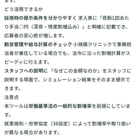
ます。
どう活用できるか
採用時の提示条件を分かりやすく
求人票に「夜勤1回あた
り手当○円（深夜・残業割増込み）」と明確に記載でき、
応募者の安心感が増します。
勤怠管理や給与計算のチェック
小規模クリニックで事務担
当者が兼任している場合でも、法令に沿った割増計算がス
ピーディに行えます。
スタッフへの説明に
「なぜこの金額なのか」をスタッフに
説明する場面で、シミュレーション結果をそのまま提示で
きます。
注意点
本ツールは
労働基準法の一般的な割増率
を前提にしていま
す。
就業規則・労使協定（36協定）によって割増率や取り扱い
が異なる場合があります。