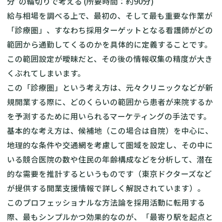
分”の輪切りで考える (所要時間：約90分)
給与相場を調べる上で、最初の、そして最も重要な作業が
「診療圏」、すなわち採用ターゲットとなる看護師がどの
範囲から通勤してくるのかを具体的に定義することです。
この範囲設定が曖昧だと、その後の情報収集の精度が大き
くぶれてしまいます。
この「診療圏」という考え方は、元々クリニックなどが新
規開業する際に、どのくらいの範囲から患者が来院するか
を予測するために用いられるマーケティングの手法です。
基本的な考え方は、候補地（この場合は自院）を中心に、
地理的な条件や交通網を考慮して圏域を設定し、その中に
いる競合医院の数や住民の年齢構成などを分析して、潜在
的な需要を推計するというものです（東京ドクターズなど
が提供する開業支援情報で詳しく解説されています）。
このプロフェッショナルな方法論を採用活動に転用する
際、最もシンプルかつ効果的なのが、「最寄り駅を起点と