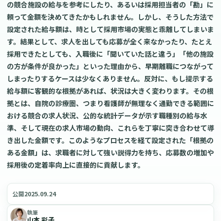
の競合施設の給与を参考にしたり、あるいは採用担当者の「勘」に
頼って金額を決めてきたかもしれません。しかし、そうした方法で
設定された給与額は、時として採用市場の実態と乖離してしまいま
す。結果として、求人を出しても応募が全く来なかったり、たとえ
採用できたとしても、入職後に「聞いていた話と違う」「他の施設
の方が条件が良かった」といった理由から、早期離職につながって
しまったりするケースは少なくありません。反対に、もし提示する
給与額に客観的な根拠があれば、状況は大きく変わります。その根
拠とは、自院の診療圏、つまり看護師が無理なく通勤できる範囲に
おける競合の求人状況、公的な統計データが示す職種別の給与水
準、そして現在の求人市場の動向、これらを丁寧に突き合わせて導
き出した金額です。このようなプロセスを経て設定された「根拠の
ある金額」は、求職者に対して強い説得力を持ち、応募数の増加や
採用後の定着率向上に直接的に貢献します。
2025.09.24
公開
執筆
山本 彩子