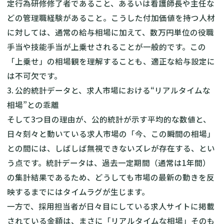
定行為研修修了者であること、あるいは看護師長や主任な
どの管理職経験があること。こうした付加価値を持つ人材
に対しては、通常の給与相場に加えて、数万円単位の役職
手当や技能手当が上乗せされることが一般的です。この
「上乗せ」の相場観を理解することも、適正な給与設定に
は不可欠です。
3. 公的統計データと、求人市場における“リアルタイムな
相場”との乖離
そして3つ目の理由が、公的統計が示す平均的な数値と、
日々刻々と動いている求人市場の「今、この瞬間の相場」
との間には、しばしば無視できないズレが存在する、とい
う点です。統計データは、過去一定期間（通常は1年間）
の集計結果であるため、どうしても市場の最新の動きを反
映するまでにはタイムラグが生じます。
一方で、採用担当者が日々目にしている求人サイトに掲載
されている金額は、まさに「リアルタイムな相場」そのも