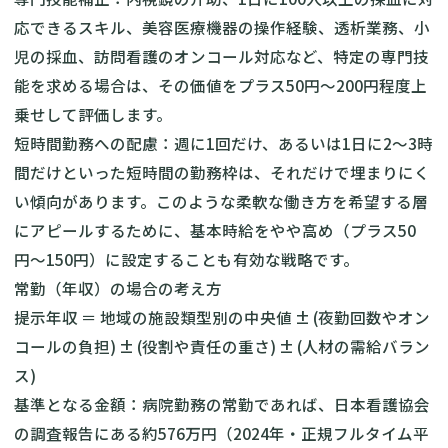
応できるスキル、美容医療機器の操作経験、透析業務、小
児の採血、訪問看護のオンコール対応など、特定の専門技
能を求める場合は、その価値をプラス50円〜200円程度上
乗せして評価します。
短時間勤務への配慮：週に1回だけ、あるいは1日に2〜3時
間だけといった短時間の勤務枠は、それだけで埋まりにく
い傾向があります。このような柔軟な働き方を希望する層
にアピールするために、基本時給をやや高め（プラス50
円〜150円）に設定することも有効な戦略です。
常勤（年収）の場合の考え方
提示年収 ＝ 地域の施設類型別の中央値 ± (夜勤回数やオン
コールの負担) ± (役割や責任の重さ) ± (人材の需給バラン
ス)
基準となる金額：病院勤務の常勤であれば、日本看護協会
の調査報告にある約576万円（2024年・正規フルタイム平