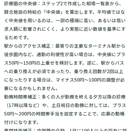
診療圏の中央値：ステップ2で作成した相場一覧表から、
競合施設の時給の「中央値」を算出します。平均値ではな
く中央値を用いるのは、一部の極端に高い、あるいは低い
求人額に影響されにくく、より実態に近い数値を基準にす
るためです。
駅からのアクセス補正：最寄りの主要なターミナル駅から
徒歩圏内など、通勤の利便性が高い場合は、中央値にプラ
ス50円〜150円の上乗せを検討します。逆に、駅からバス
への乗り換えが必須であったり、乗り換え回数が2回以上
になったりする場合は、マイナス50円〜100円の調整が必
要になるかもしれません。
勤務時間帯補正：多くの人が勤務を終える夕方以降の診療
（17時以降など）や、土日祝日の勤務に対しては、プラス
50円〜200円の時間帯手当を設定することで、応募の動機
付けになります。
専門技能補正：内視鏡の介助、1日に100人以上の採血に対