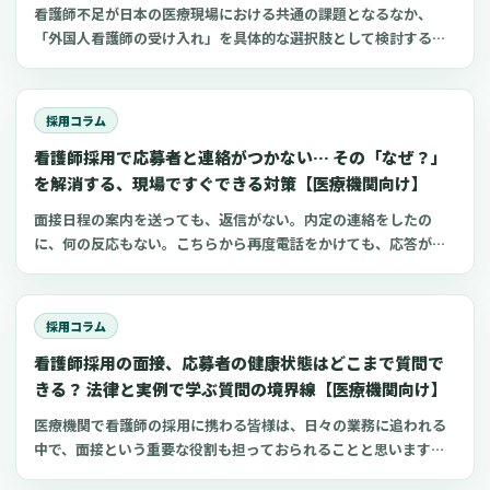
看護師不足が日本の医療現場における共通の課題となるなか、
「外国人看護師の受け入れ」を具体的な選択肢として検討する病
院やクリニックが増えているように感じられます。しかし、実際
に検討を始めると、在留資格の種類の複雑さ、採用後に任せられ
る業務の範囲、そして日本の看護師国家試験に合格するまでの支
採用コラム
援体制の構築など、確認すべき点が多岐にわたることに気づかさ
看護師採用で応募者と連絡がつかない… その「なぜ？」
れます。この記事では、制度に沿って一つひとつ準備を進めるこ
とで、外国人看護師の受け入れは決して“特別扱い”が必要なもの
を解消する、現場ですぐできる対策【医療機関向け】
ではなく、通常の人材育成の延長線上で捉えることができる、と
面接日程の案内を送っても、返信がない。内定の連絡をしたの
いう視点をご提案します。外国人材の受け入れが初めての施設で
に、何の反応もない。こちらから再度電話をかけても、応答がな
も、実務で迷いやすいポイントに絞って、制度の全体像、就労前
い。こうした経験は、看護師の採用に携わる方であれば、一度や
後の業務範囲の明確化、そして現場での指導体制の具体的な設計
二度はあるのではないでしょうか。採用の現場では、応募者から
方法について、公表されている事例を交えながら整理していきま
の返信がないことは、残念ながら珍しいことではありません。厚
す。
採用コラム
生労働省の発表によると、看護師を含む「保健師、助産師、看護
看護師採用の面接、応募者の健康状態はどこまで質問で
師」の有効求人倍率は、近年2倍前後で推移しており、これは全職
業の平均と比べても高い水準です。つまり、一人の看護師さんに
きる？ 法律と実例で学ぶ質問の境界線【医療機関向け】
対して多くの求人があり、応募者は複数の施設を同時に比較検討
医療機関で看護師の採用に携わる皆様は、日々の業務に追われる
しているのが当たり前の状況といえます。このような状況で、合
中で、面接という重要な役割も担っておられることと思います。
否の連絡や面接の調整に時間をかけてしまうと、その間に応募者
特に、応募者の健康状態に関する質問は、入職後の業務に支障が
の方が他の事業所に就職を決めてしまう可能性が高まります。実