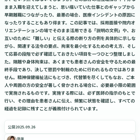
まま入職を迎えてしまうと、思い描いていた仕事とのギャップから
早期離職につながったり、最悪の場合、医療インシデントの原因に
なったりすることもあり得ます。この記事では、採用面接や院内オ
リエンテーションの場でそのまま活用できる「説明の文例」や、お
互いのために「難しい」と伝える際の断り方の例を具体的に示しな
がら、関連する法令の要点、拘束を最小化するための考え方、そし
て応募の段階で必ず確認しておきたい項目を一つひとつ整理しまし
た。隔離や身体拘束は、あくまでも患者さんの安全を守るための最
終手段であり、決して懲罰や制裁のために行われるものではありま
せん。精神保健福祉法にもとづき、代替策を尽くしてもなお、ご本
人や周囲の方の安全が著しく脅かされる場合に、必要最小限の範囲
で実施されるものです。実施する際には、必ず医師の指示のもとで
行い、その理由を患者さんに伝え、頻繁に状態を確認し、すべての
経過を記録に残すことが義務付けられています。
2025.09.26
公開
執筆