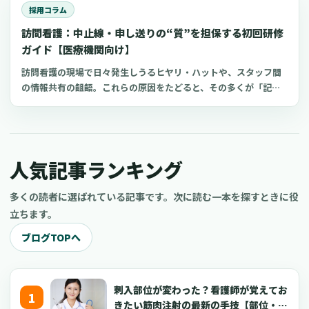
どう進めれば？」非常勤や時短勤務、複数の職場での複業（ダブ
にスキルを育成するための教育の仕組み」について、公表されて
採用コラム
ルワーク）といった働き方が広がる中で、看護師の社会保険・雇
いる具体的な事例や資料を交えながら、分かりやすく整理して解
訪問看護：中止線・申し送りの“質”を担保する初回研修
用保険の適用に関する疑問は、多くの医療機関で共通の課題とな
説します。
っているのではないでしょうか。制度が複雑で、近年は法改正も
ガイド【医療機関向け】
続いているため、現場のご担当者様が判断に迷われる場面も少な
訪問看護の現場で日々発生しうるヒヤリ・ハットや、スタッフ間
くないかもしれません。この記事は、病院やクリニックで看護師
の情報共有の齟齬。これらの原因をたどると、その多くが「記録
の採用や労務管理に携わる院長、看護部長、理事長、事務長、人
の訂正方法」と「申し送りの形式」が事業所内で統一されていな
事ご担当者の皆様に向けて、社会保険（健康保険・厚生年金保
いことに起因する場合があります。特に、新しくチームに加わっ
険）と雇用保険の加入要件を、できるだけ分かりやすく整理した
たスタッフが、独自のやり方で記録や報告を始めてしまうと、
ものです。結論からお伝えすると、大きな原則は、社会保険が
後々の情報確認や監査の際に大きな手戻りが発生しかねません。
「週20時間・月額8.8万円・2ヶ月を超える雇用見込みなどの複数
人気記事ランキング
そこで重要になるのが、入職後の初回研修（入職初日から初週に
要件」、雇用保険が「週20時間・31日以上の雇用見込み」となり
かけて）の段階で、事業所としての明確なルールを伝えることで
ます。特に社会保険については、2024年10月からの適用拡大の内
す。具体的には、紙の記録でも電子カルテでも等しく再現できる
多くの読者に選ばれている記事です。次に読む一本を探すときに役
容も反映しています。日々の業務でお忙しい中でも、必要な情報
「中止線（二重線）を用いた訂正の運用」と、誰が聞いても同じ
立ちます。
をすぐにご確認いただけるよう、具体的なケースを交えた早見表
ように状況を理解できる「申し送りの標準的な文型」の2つです。
や、現場でつまずきやすいポイントの解説、院内での業務手順の
ブログTOPへ
この初期段階で基本的な型を定めておくだけで、その後の継続的
整え方まで、順を追って解説していきます。この記事が、皆様の
な教育、日々の業務監査、そして何よりも医療・介護事故の予防
疑問を解消し、安心して採用活動を進めるための一助となれば幸
が、格段に行いやすくなると考えられています。この記事では、
いです。
公的に発表されている各種ガイドラインや、実際に運営されてい
刺入部位が変わった？看護師が覚えてお
る医療法人の規程、実務者向けの解説記事などを基に、初回研修
きたい筋肉注射の最新の手技【部位・