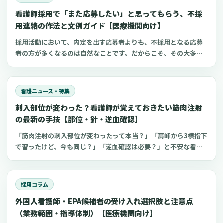
連休前、年末年始、日曜祝日、感染症の流行期など、本当に人手
看護師採用で「また応募したい」と思ってもらう、不採
が必要な日だけ手当を上乗せする制度の設計方法と、現場が混乱
しない運用の作り方を解説します。また、現場で聞かれることが
用連絡の作法と文例ガイド【医療機関向け】
ある商品券などを活用する方法への誤解についても、整理してい
採用活動において、内定を出す応募者よりも、不採用となる応募
きます。この記事は、制度導入の具体的なシステム実装や詳細な
者の方が多くなるのは自然なことです。だからこそ、その大多数
KPI（目標とする指標）設定ではなく、まずは制度を「理解」し、
を占める方々への不採用連絡の対応が、施設の評判を大きく左右
「納得」して、安心して導入を検討できることを目指してまとめ
する可能性があります。この記事は、看護師の採用に携わる院
ています。
長、看護部長、理事長、事務長、人事担当者の皆様に向けて、不
看護ニュース・特集
採用連絡の際に「最低限これだけは守りたい」というポイント
刺入部位が変わった？看護師が覚えておきたい筋肉注射
を、分かりやすく整理したものです。各種の法令やガイドライン
に触れつつ、特に小規模な病院やクリニック、訪問看護ステーシ
の最新の手技【部位・針・逆血確認】
ョン、介護施設といった現場でも実践しやすい、具体的な進め方
「筋肉注射の刺入部位が変わったって本当？」「肩峰から3横指下
や文例を紹介します。
で習ったけど、今も同じ？」「逆血確認は必要？」と不安な看護
師さんへ。筋肉注射の部位、三角筋・大腿外側広筋・中殿筋の選
び方、針のゲージと長さ、皮下注射との違い、神経損傷やSIRVA
を避けるポイント、ワクチン接種時の手順までわかりやすく解説
採用コラム
します。
外国人看護師・EPA候補者の受け入れ選択肢と注意点
（業務範囲・指導体制）【医療機関向け】