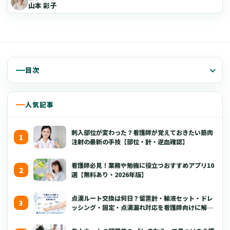
山本 彩子
目次
人気記事
刺入部位が変わった？看護師が覚えておきたい筋肉
注射の最新の手技【部位・針・逆血確認】
看護師必見！業務や勉強に役立つおすすめアプリ10
選【無料あり・2026年版】
点滴ルート交換は何日？留置針・輸液セット・ドレ
ッシング・固定・点滴漏れ対応を看護師向けに解説
【2026年版】