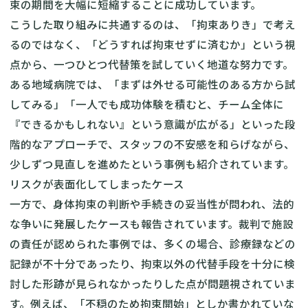
束の期間を大幅に短縮することに成功しています。
こうした取り組みに共通するのは、「拘束ありき」で考え
るのではなく、「どうすれば拘束せずに済むか」という視
点から、一つひとつ代替策を試していく地道な努力です。
ある地域病院では、「まずは外せる可能性のある方から試
してみる」「一人でも成功体験を積むと、チーム全体に
『できるかもしれない』という意識が広がる」といった段
階的なアプローチで、スタッフの不安感を和らげながら、
少しずつ見直しを進めたという事例も紹介されています。
リスクが表面化してしまったケース
一方で、身体拘束の判断や手続きの妥当性が問われ、法的
な争いに発展したケースも報告されています。裁判で施設
の責任が認められた事例では、多くの場合、診療録などの
記録が不十分であったり、拘束以外の代替手段を十分に検
討した形跡が見られなかったりした点が問題視されていま
す。例えば、「不穏のため拘束開始」としか書かれていな