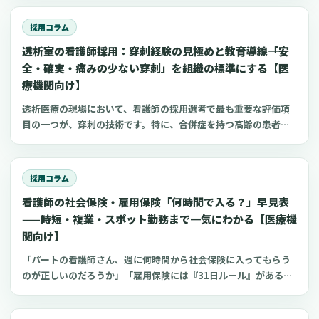
ないか、また院内感染対策の観点からも、気になる点ではないで
際に、クリニック向けの経営情報サイトなどでは「合否の連絡
しょうか。しかし、その一方で、健康に関する質問は非常にデリ
は、面接後3日以内が目安」といった具体的なアドバイスが見られ
採用コラム
ケートな問題です。聞き方を一つ間違えれば、応募者のプライバ
るほど、採用活動のスピードは重要視されています。しかし、
透析室の看護師採用：穿刺経験の見極めと教育導線――「安
シーを侵害し、法律に抵触する「就職差別」と受け取られかねま
「連絡が取れないのは、応募者の意欲が低いからだ」と単純に片
せん。良かれと思って尋ねたことが、思わぬトラブルに発展する
全・確実・痛みの少ない穿刺」を組織の標準にする【医
付けてしまうのは、貴重な採用の機会を逃していることにつなが
可能性も否定できません。この記事では、看護師の採用面接にお
療機関向け】
るかもしれません。連絡が途絶えてしまう背景には、さまざまな
いて、「応募者の健康について、どこまで聞いて良いのか、何を
要因が複雑に絡み合っています。この記事では、応募者と連絡が
透析医療の現場において、看護師の採用選考で最も重要な評価項
聞いてはいけないのか」という難しい問題について、法律や行政
つきにくくなる原因を、「紹介エージェント」「院内体制」「応
目の一つが、穿刺の技術です。特に、合併症を持つ高齢の患者さ
の指針、そして他の医療機関の具体的な事例を交えながら、でき
募者自身」という３つの視点から丁寧に解きほぐしていきます。
んが増加する中で、「安全・確実・痛みの少ない穿刺」を、どの
るだけ分かりやすく整理しました。採用の可否判断に直結させな
そして、小規模な病院やクリニック、訪問看護ステーション、介
ような状況でも安定して提供できる能力は、組織全体の医療の質
いための工夫や、健康情報を取得する適切なタイミング、そして
護施設など、さまざまな現場ですぐに実践できる具体的な対策
に直結します。経験者採用における穿刺スキルの見極めが不十分
その情報の保管方法まで、現場ですぐに役立つ一連の流れを確認
採用コラム
を、実際の事例を交えながら整理していきます。また、記事の途
であった場合、入職後に再穿刺やシャントトラブルといったイン
できます。日々の採用活動における、ちょっとした疑問や不安を
中では、採用のミスマッチを減らしながら、よりスムーズに応募
看護師の社会保険・雇用保険「何時間で入る？」早見表
シデントが増加し、患者さんの満足度低下や、最悪の場合、スタ
解消する一助となれば幸いです。
者と接点を持つための新しい選択肢として「お試し勤務」という
ッフの早期離職を招く可能性も考えられます。一方で、透析業務
——時短・複業・スポット勤務まで一気にわかる【医療機
考え方にも触れていきます。この方法は、特に看護師の登録者数
が未経験の方や、ブランクがある方であっても、受け入れ側の教
関向け】
が多く、求人を出す側の手間も少ない募集サービス「クーラ」の
育体制や指導の道筋が明確に整備されていれば、およそ半年から1
「パートの看護師さん、週に何時間から社会保険に入ってもらう
ような仕組みを活用することで、無理なく始めることができま
年程度で、組織の貴重な戦力として成長することが期待できま
のが正しいのだろうか」「雇用保険には『31日ルール』があると
す。
す。この記事では、採用活動に携わる院長、看護部長、理事長、
聞いたけれど、更新ありきの1ヶ月契約の場合はどう判断すれ
事務長、人事担当者の皆様に向けて、採用面接の段階で応募者の
ば…」「複数のクリニックを掛け持ちしている方の保険手続きは
「穿刺スキルをどのように見極めるか」、そして採用後に「着実