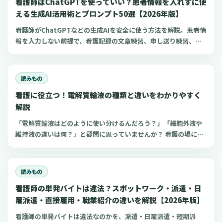
看護師はChatGPTを使っていい？患者情報を入れずに使
える生成AI活用術とプロンプト50選【2026年版】
看護師がChatGPTなどの生成AIを安全に使う方法を解説。患者情
報を入力しない前提で、看護記録の文章練習、申し送り練習、復
職準備、勉強に使えるプロンプト50選とNG例を紹介します。
読みもの
看護に役立つ！電解質輸液の種類と違いをわかりやすく
解説
「電解質輸液はどのように使い分けるんだろう？」「細胞外液や
維持液の違いは何？」と疑問に思っていませんか？ 看護の場にお
いてよく扱う点滴の一つが電解質輸液。しかし、電解質輸液の種
類は多く、看護師がそれぞれの輸液製剤の特徴や使い分けを理解
するのは難しいものです。 今回は、看護師が知っておきたい電解
読みもの
質輸液の種類と違いについてわかりやすく解説します。
看護師の単発バイトは違法？スポットワーク・派遣・日
雇派遣・直接雇用・職業紹介の違いを解説【2026年版】
看護師の単発バイトは違法なのかを、派遣・日雇派遣・短期派