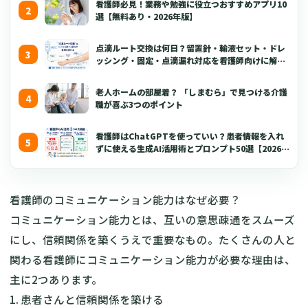
看護師必見！業務や勉強に役立つおすすめアプリ10
選【無料あり・2026年版】
点滴ルート交換は何日？留置針・輸液セット・ドレ
ッシング・固定・点滴漏れ対応を看護師向けに解説
【2026年版】
老人ホームの部屋着？ 「しまむら」で見つける介護
職が喜ぶ3つのポイント
看護師はChatGPTを使っていい？患者情報を入れ
ずに使える生成AI活用術とプロンプト50選【2026年
版】
看護師のコミュニケーション能力はなぜ必要？
コミュニケーション能力とは、互いの意思疎通をスムーズ
にし、信頼関係を築くうえで重要なもの。たくさんの人と
関わる看護師にコミュニケーション能力が必要な理由は、
主に2つあります。
1. 患者さんと信頼関係を築ける