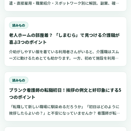
遣・直接雇用・職業紹介・スポットワーク別に解説。副業、確定
申告、住民税、勤務前チェックリスト、見学・お試し勤務の注意
点も整理します。
読みもの
老人ホームの部屋着？ 「しまむら」で見つける介護職が
喜ぶ3つのポイント
介助がしやすい服を着ている利用者さんがいると、介護職はスム
ーズに動けるためとても助かります。一方、初めて施設を利用す
る家族にとって、服選びは手探りでしょう。 この記事では、47都
道府県に約1,400店舗ある「しまむら」で手に入れられるアイテ
ムを中心に、老人ホームに入所した利用者さんと介護職にとって
読みもの
快適な部屋着のポイントをご紹介します。
ブランク看護師の転職初日！挨拶の例文と好印象にする5
つのポイント
「転職して新しい職場に馴染めるだろうか」「初日はどのように
挨拶したらよいの？」と不安になっていませんか？ 看護師が転職
先でうまく働いていくために肝心なのが初日の挨拶。挨拶のポイ
ントを知ってしっかりと準備しておけば、他のスタッフによい印