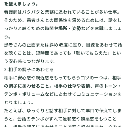
を整えましょう
。
看護師はバタバタと業務に追われていることが多い仕事。
そのため、患者さんとの関係性を深めるためには、話をし
っかりと聴くための
時間や場所・姿勢など
を意識しましょ
う。
患者さんの正面または斜め45度に座り、目線をあわせて話
を聴くことは、短時間であっても「聴いてもらえた」とい
う安心感につながります。
2. 相手の調子にあわせる
相手に安心感や親近感をもってもらうコツの一つは、
相手
の調子にあわせること
。相手の
仕草や表情、声のトーン・
テンポ・ボリュームなど
にあわせてコミュニケーションを
とりましょう。
たとえば、ゆっくりと話す相手に対して早口で伝えてしま
うと、会話のテンポがずれて違和感や嫌悪感をもつこと
も。相手の調子にあわせることで安心感がうまれ、心をオ