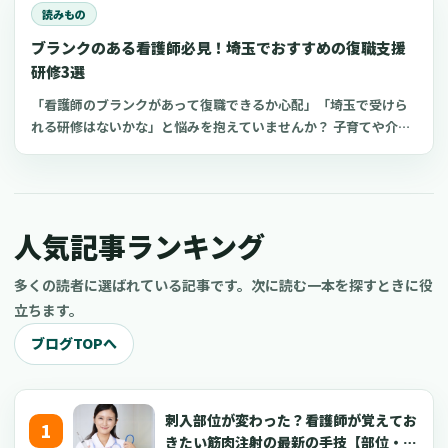
象を与えられます。 今回は、看護師の転職初日に向けて準備して
読みもの
おくことや挨拶のポイントをご紹介します。
ブランクのある看護師必見！埼玉でおすすめの復職支援
研修3選
「看護師のブランクがあって復職できるか心配」「埼玉で受けら
れる研修はないかな」と悩みを抱えていませんか？ 子育てや介護
などを機にブランクのある看護師は、最新の医療知識や採血など
の看護技術に不安を感じてしまうもの。近年、厚生労働省などが
潜在看護師の復職支援に力を入れています。復職支援研修を活用
すれば、ブランク看護師でもスムーズな復職がかなえられます。
人気記事ランキング
今回は、埼玉でおすすめの看護師向け復職支援研修をご紹介しま
す。
多くの読者に選ばれている記事です。次に読む一本を探すときに役
立ちます。
ブログTOPへ
刺入部位が変わった？看護師が覚えてお
きたい筋肉注射の最新の手技【部位・