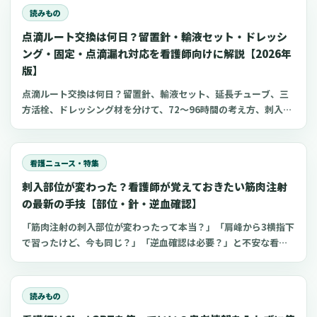
リをまとめました。
読みもの
点滴ルート交換は何日？留置針・輸液セット・ドレッシ
ング・固定・点滴漏れ対応を看護師向けに解説【2026年
版】
点滴ルート交換は何日？留置針、輸液セット、延長チューブ、三
方活栓、ドレッシング材を分けて、72〜96時間の考え方、刺入部
観察、点滴漏れ初期対応を看護師向けに整理します。
看護ニュース・特集
刺入部位が変わった？看護師が覚えておきたい筋肉注射
の最新の手技【部位・針・逆血確認】
「筋肉注射の刺入部位が変わったって本当？」「肩峰から3横指下
で習ったけど、今も同じ？」「逆血確認は必要？」と不安な看護
師さんへ。筋肉注射の部位、三角筋・大腿外側広筋・中殿筋の選
び方、針のゲージと長さ、皮下注射との違い、神経損傷やSIRVA
を避けるポイント、ワクチン接種時の手順までわかりやすく解説
読みもの
します。