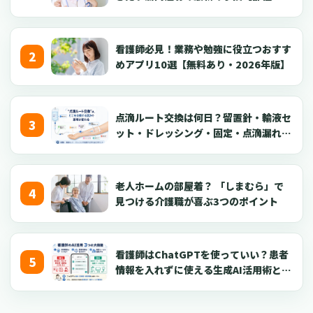
針・逆血確認】
看護師必見！業務や勉強に役立つおすす
めアプリ10選【無料あり・2026年版】
点滴ルート交換は何日？留置針・輸液セ
ット・ドレッシング・固定・点滴漏れ対
応を看護師向けに解説【2026年版】
老人ホームの部屋着？ 「しまむら」で
見つける介護職が喜ぶ3つのポイント
看護師はChatGPTを使っていい？患者
情報を入れずに使える生成AI活用術とプ
ロンプト50選【2026年版】