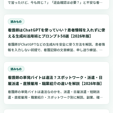
で習ったけど、今も同じ？」「逆血確認は必要？」と不安な看護
師さんへ。筋肉注射の部位、三角筋・大腿外側広筋・中殿筋の選
び方、針のゲージと長さ、皮下注射との違い、神経損傷やSIRVA
を避けるポイント、ワクチン接種時の手順までわかりやすく解説
読みもの
します。
看護師はChatGPTを使っていい？患者情報を入れずに使
える生成AI活用術とプロンプト50選【2026年版】
看護師がChatGPTなどの生成AIを安全に使う方法を解説。患者情
報を入力しない前提で、看護記録の文章練習、申し送り練習、復
職準備、勉強に使えるプロンプト50選とNG例を紹介します。
読みもの
看護師の単発バイトは違法？スポットワーク・派遣・日
雇派遣・直接雇用・職業紹介の違いを解説【2026年版】
看護師の単発バイトは違法なのかを、派遣・日雇派遣・短期派
遣・直接雇用・職業紹介・スポットワーク別に解説。副業、確定
申告、住民税、勤務前チェックリスト、見学・お試し勤務の注意
点も整理します。