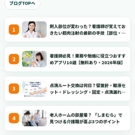
ブログTOPへ
刺入部位が変わった？看護師が覚えてお
きたい筋肉注射の最新の手技【部位・
針・逆血確認】
看護師必見！業務や勉強に役立つおすす
めアプリ10選【無料あり・2026年版】
点滴ルート交換は何日？留置針・輸液セ
ット・ドレッシング・固定・点滴漏れ対
応を看護師向けに解説【2026年版】
老人ホームの部屋着？ 「しまむら」で
見つける介護職が喜ぶ3つのポイント