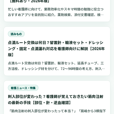
【無料あり・2026年版】
忙しい看護師に向けて、業務効率化やスキマ時間の勉強に役立つ
おすすめアプリを目的別に紹介。薬剤検索、添付文書確認、検査
項目、点滴の滴下計算、医療略語、疾患学習、国試知識の復習、
心電図学習、シフト管理など、現場や復職準備で使いやすいアプ
リをまとめました。
読みもの
点滴ルート交換は何日？留置針・輸液セット・ドレッシ
ング・固定・点滴漏れ対応を看護師向けに解説【2026年
版】
点滴ルート交換は何日？留置針、輸液セット、延長チューブ、三
方活栓、ドレッシング材を分けて、72〜96時間の考え方、刺入部
観察、点滴漏れ初期対応を看護師向けに整理します。
看護ニュース・特集
刺入部位が変わった？看護師が覚えておきたい筋肉注射
の最新の手技【部位・針・逆血確認】
「筋肉注射の刺入部位が変わったって本当？」「肩峰から3横指下