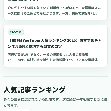
介助がしやすい服を着ている利用者さんがいると、介護職はスム
ーズに動けるためとても助かります。一方、初めて施設を利用す
る家族にとって、服選びは手探りでしょう。 この記事では、47都
道府県に約1,400店舗ある「しまむら」で手に入れられるアイテ
ムを中心に、老人ホームに入所した利用者さんと介護職にとって
読みもの
快適な部屋着のポイントをご紹介します。
【看護師YouTuber人気ランキング2025】おすすめチャ
ンネル3選と成功する副業のコツ
医療従事者だけでなく、一般の視聴者にも人気の看護師
YouTuber。専門知識を活かした情報発信や、リアルな職場体験
の共有により、多くの看護師YouTuberチャンネルが人気を博し
ています。 今回は、おすすめの看護師YouTuberチャンネルと、
看護師がYouTube副業を成功させるコツについてご紹介します。
現役の看護師だけでなく、看護学生や医療従事者、さらには医療
人気記事ランキング
に興味がある一般の方もぜひ参考にしてくださいね。
多くの読者に選ばれている記事です。次に読む一本を探すときに役
立ちます。