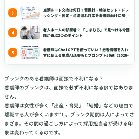
点滴ルート交換は何日？留置針・輸液セット・ドレ
ッシング・固定・点滴漏れ対応を看護師向けに解説
【2026年版】
老人ホームの部屋着？ 「しまむら」で見つける介護
職が喜ぶ3つのポイント
看護師はChatGPTを使っていい？患者情報を入れ
ずに使える生成AI活用術とプロンプト50選【2026年
版】
ブランクのある看護師は面接で不利になる？
看護師のブランクは、
面接で必ず不利になる訳ではありま
せん
。
看護師は女性が多く「出産・育児」「結婚」などの理由で
離職する人が多くいます*1 。ブランク期間は人によってさ
まざま。その間の過ごし方によって採用担当者が受ける印
象は変わってくるのです。