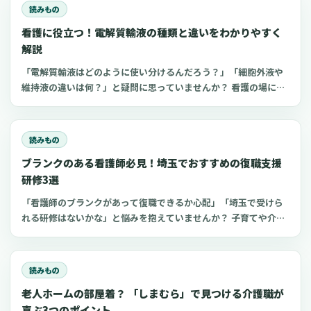
読みもの
看護に役立つ！電解質輸液の種類と違いをわかりやすく
解説
「電解質輸液はどのように使い分けるんだろう？」「細胞外液や
維持液の違いは何？」と疑問に思っていませんか？ 看護の場にお
いてよく扱う点滴の一つが電解質輸液。しかし、電解質輸液の種
類は多く、看護師がそれぞれの輸液製剤の特徴や使い分けを理解
するのは難しいものです。 今回は、看護師が知っておきたい電解
読みもの
質輸液の種類と違いについてわかりやすく解説します。
ブランクのある看護師必見！埼玉でおすすめの復職支援
研修3選
「看護師のブランクがあって復職できるか心配」「埼玉で受けら
れる研修はないかな」と悩みを抱えていませんか？ 子育てや介護
などを機にブランクのある看護師は、最新の医療知識や採血など
の看護技術に不安を感じてしまうもの。近年、厚生労働省などが
潜在看護師の復職支援に力を入れています。復職支援研修を活用
読みもの
すれば、ブランク看護師でもスムーズな復職がかなえられます。
老人ホームの部屋着？ 「しまむら」で見つける介護職が
今回は、埼玉でおすすめの看護師向け復職支援研修をご紹介しま
す。
喜ぶ3つのポイント