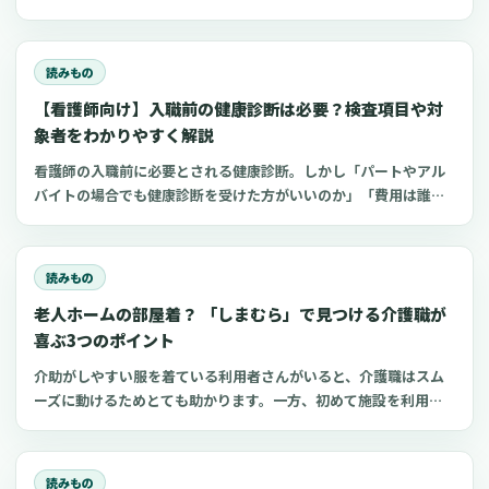
申告、住民税、勤務前チェックリスト、見学・お試し勤務の注意
点も整理します。
読みもの
【看護師向け】入職前の健康診断は必要？検査項目や対
象者をわかりやすく解説
看護師の入職前に必要とされる健康診断。しかし「パートやアル
バイトの場合でも健康診断を受けた方がいいのか」「費用は誰が
支払うのか」など、対応に迷う看護師も少なくありません。 今回
は、看護師の入職前健康診断について、知っておきたいポイント
をわかりやすくご紹介します。
読みもの
老人ホームの部屋着？ 「しまむら」で見つける介護職が
喜ぶ3つのポイント
介助がしやすい服を着ている利用者さんがいると、介護職はスム
ーズに動けるためとても助かります。一方、初めて施設を利用す
る家族にとって、服選びは手探りでしょう。 この記事では、47都
道府県に約1,400店舗ある「しまむら」で手に入れられるアイテ
ムを中心に、老人ホームに入所した利用者さんと介護職にとって
読みもの