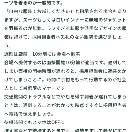
ーツを着るのが一般的
です。
「自由な服装でお越しください」と指示される場合もあり
ますが、
スーツ
もしくは
白いインナーに無地のジャケット
を羽織る
のが無難。ラフすぎる私服や派手なデザインの服
装は避けて、採用担当者へ失礼のない服装を選びましょ
う。
遅刻は厳禁！10分前には会場へ到着
会場へ受付するのは面接開始10分前
が適当です。遅刻して
しまい面接の開始時間が遅れると、採用担当者に迷惑をか
けてしまうことに。時間に余裕をもって行動するのが社会
人として最低限のマナーです。
交通機関のトラブルなどでやむを得ず到着が遅れてしまう
ときは、遅刻することがわかった時点ですぐに採用担当者
へ電話で伝えましょう。
待機時間でもスマホはOFFに
控え室などで待機するときでも、姿勢を正して静かにすご