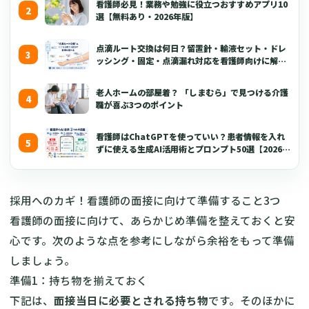
看護師必見！業務や勉強に役立つおすすめアプリ10
選【無料あり・2026年版】
点滴ルート交換は何日？留置針・輸液セット・ドレ
ッシング・固定・点滴漏れ対応を看護師向けに解説
【2026年版】
老人ホームの部屋着？ 「しまむら」で見つける介護
職が喜ぶ3つのポイント
看護師はChatGPTを使っていい？患者情報を入れ
ずに使える生成AI活用術とプロンプト50選【2026年
版】
採用へのカギ！看護師の面接に向けて準備すること3つ
看護師の面接に向けて、あらかじめ準備を整えておくと安
心です。次のような点を参考にしながら余裕をもって準備
しましょう。
準備1：持ち物を揃えておく
下記は、
面接当日に必要とされる持ち物
です。そのほかに