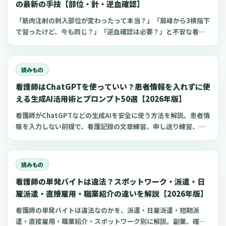
の最新の手技【部位・針・逆血確認】
「筋肉注射の刺入部位が変わったって本当？」「肩峰から3横指下
で習ったけど、今も同じ？」「逆血確認は必要？」と不安な看護
師さんへ。筋肉注射の部位、三角筋・大腿外側広筋・中殿筋の選
び方、針のゲージと長さ、皮下注射との違い、神経損傷やSIRVA
を避けるポイント、ワクチン接種時の手順までわかりやすく解説
読みもの
します。
看護師はChatGPTを使っていい？患者情報を入れずに使
える生成AI活用術とプロンプト50選【2026年版】
看護師がChatGPTなどの生成AIを安全に使う方法を解説。患者情
報を入力しない前提で、看護記録の文章練習、申し送り練習、復
職準備、勉強に使えるプロンプト50選とNG例を紹介します。
読みもの
看護師の単発バイトは違法？スポットワーク・派遣・日
雇派遣・直接雇用・職業紹介の違いを解説【2026年版】
看護師の単発バイトは違法なのかを、派遣・日雇派遣・短期派
遣・直接雇用・職業紹介・スポットワーク別に解説。副業、確定