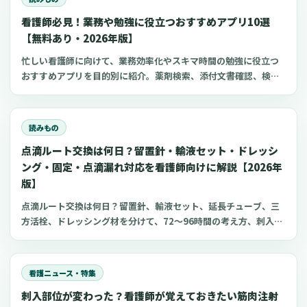
おきたい持ち物や服装・マナーなどについてご紹介します。
看護師必見！業務や勉強に役立つおすすめアプリ10選
【無料あり・2026年版】
忙しい看護師に向けて、業務効率化やスキマ時間の勉強に役立つ
おすすめアプリを目的別に紹介。薬剤検索、添付文書確認、検査
項目、点滴の滴下計算、医療略語、疾患学習、国試知識の復習、
心電図学習、シフト管理など、現場や復職準備で使いやすいアプ
リをまとめました。
読みもの
点滴ルート交換は何日？留置針・輸液セット・ドレッシ
ング・固定・点滴漏れ対応を看護師向けに解説【2026年
版】
点滴ルート交換は何日？留置針、輸液セット、延長チューブ、三
方活栓、ドレッシング材を分けて、72〜96時間の考え方、刺入部
観察、点滴漏れ初期対応を看護師向けに整理します。
看護ニュース・特集
刺入部位が変わった？看護師が覚えておきたい筋肉注射