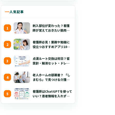
人気記事
刺入部位が変わった？看護
師が覚えておきたい筋肉注
射の最新の手技【部位・
針・逆血確認】
看護師必見！業務や勉強に
役立つおすすめアプリ10選
【無料あり・2026年版】
点滴ルート交換は何日？留
置針・輸液セット・ドレッ
シング・固定・点滴漏れ対
応を看護師向けに解説
老人ホームの部屋着？ 「し
【2026年版】
まむら」で見つける介護職
が喜ぶ3つのポイント
看護師はChatGPTを使って
いい？患者情報を入れずに
使える生成AI活用術とプロ
ンプト50選【2026年版】