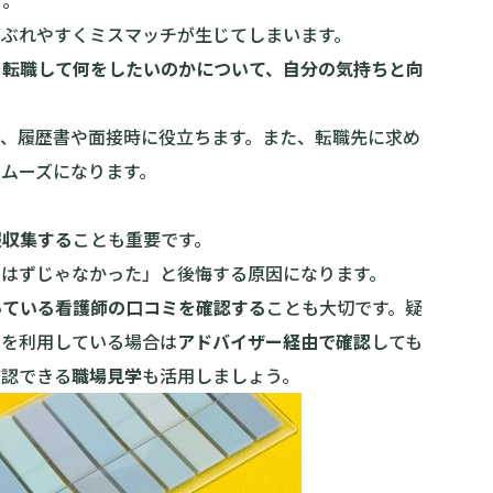
う
。
がぶれやすくミスマッチが生じてしまいます。
、転職して何をしたいのかについて、自分の気持ちと向
り、履歴書や面接時に役立ちます。また、転職先に求め
ムーズになります。
報収集する
ことも重要です。
なはずじゃなかった」と後悔する原因になります。
いている看護師の口コミを確認する
ことも大切です。疑
トを利用している場合は
アドバイザー経由で確認
しても
確認できる
職場見学
も活用しましょう。