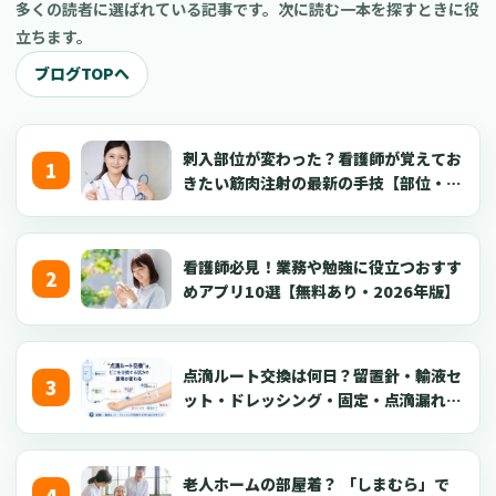
多くの読者に選ばれている記事です。次に読む一本を探すときに役
立ちます。
ブログTOPへ
刺入部位が変わった？看護師が覚えてお
きたい筋肉注射の最新の手技【部位・
針・逆血確認】
看護師必見！業務や勉強に役立つおすす
めアプリ10選【無料あり・2026年版】
点滴ルート交換は何日？留置針・輸液セ
ット・ドレッシング・固定・点滴漏れ対
応を看護師向けに解説【2026年版】
老人ホームの部屋着？ 「しまむら」で