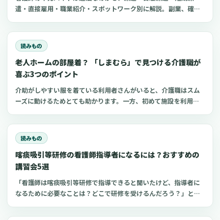
遣・直接雇用・職業紹介・スポットワーク別に解説。副業、確定
申告、住民税、勤務前チェックリスト、見学・お試し勤務の注意
点も整理します。
読みもの
老人ホームの部屋着？ 「しまむら」で見つける介護職が
喜ぶ3つのポイント
介助がしやすい服を着ている利用者さんがいると、介護職はスム
ーズに動けるためとても助かります。一方、初めて施設を利用す
る家族にとって、服選びは手探りでしょう。 この記事では、47都
道府県に約1,400店舗ある「しまむら」で手に入れられるアイテ
ムを中心に、老人ホームに入所した利用者さんと介護職にとって
読みもの
快適な部屋着のポイントをご紹介します。
喀痰吸引等研修の看護師指導者になるには？おすすめの
講習会5選
「看護師は喀痰吸引等研修で指導できると聞いたけど、指導者に
なるために必要なことは？どこで研修を受けるんだろう？」と思
っていませんか？看護師指導者になるための方法が分かれば、看
護師としてのスキルアップにつながり病院や介護施設の仕事に生