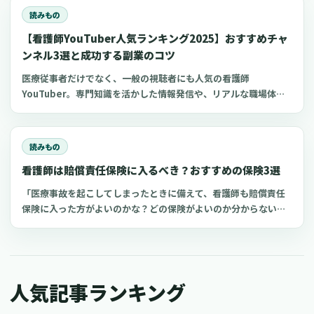
かせるかもしれません 。今回は、喀痰吸引等研修の指導教員にな
読みもの
る条件やおすすめの講習会についてご紹介します。
【看護師YouTuber人気ランキング2025】おすすめチャ
ンネル3選と成功する副業のコツ
医療従事者だけでなく、一般の視聴者にも人気の看護師
YouTuber。専門知識を活かした情報発信や、リアルな職場体験
の共有により、多くの看護師YouTuberチャンネルが人気を博し
ています。 今回は、おすすめの看護師YouTuberチャンネルと、
看護師がYouTube副業を成功させるコツについてご紹介します。
読みもの
現役の看護師だけでなく、看護学生や医療従事者、さらには医療
看護師は賠償責任保険に入るべき？おすすめの保険3選
に興味がある一般の方もぜひ参考にしてくださいね。
「医療事故を起こしてしまったときに備えて、看護師も賠償責任
保険に入った方がよいのかな？どの保険がよいのか分からない」
と迷っていませんか？看護師は患者さんの命に関わる仕事である
ため、少しのミスが医療事故につながるおそれがあります 。中に
は、看護師個人の責任を問われるケースも。今回は、看護師の損
害賠償保険の内容や選ぶときのポイント、おすすめの保険を3つご
人気記事ランキング
紹介します。