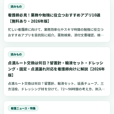
読みもの
看護師必見！業務や勉強に役立つおすすめアプリ10選
【無料あり・2026年版】
忙しい看護師に向けて、業務効率化やスキマ時間の勉強に役立つ
おすすめアプリを目的別に紹介。薬剤検索、添付文書確認、検査
項目、点滴の滴下計算、医療略語、疾患学習、国試知識の復習、
心電図学習、シフト管理など、現場や復職準備で使いやすいアプ
リをまとめました。
読みもの
点滴ルート交換は何日？留置針・輸液セット・ドレッシ
ング・固定・点滴漏れ対応を看護師向けに解説【2026年
版】
点滴ルート交換は何日？留置針、輸液セット、延長チューブ、三
方活栓、ドレッシング材を分けて、72〜96時間の考え方、刺入部
観察、点滴漏れ初期対応を看護師向けに整理します。
看護ニュース・特集