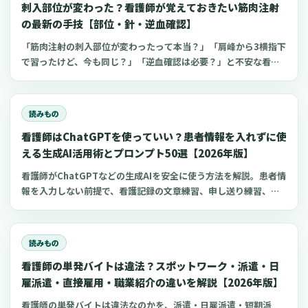
刺入部位が変わった？看護師が覚えておきたい筋肉注射
の最新の手技【部位・針・逆血確認】
「筋肉注射の刺入部位が変わったって本当？」「肩峰から3横指下
で習ったけど、今も同じ？」「逆血確認は必要？」と不安な看護
師さんへ。筋肉注射の部位、三角筋・大腿外側広筋・中殿筋の選
び方、針のゲージと長さ、皮下注射との違い、神経損傷やSIRVA
を避けるポイント、ワクチン接種時の手順までわかりやすく解説
読みもの
します。
看護師はChatGPTを使っていい？患者情報を入れずに使
える生成AI活用術とプロンプト50選【2026年版】
看護師がChatGPTなどの生成AIを安全に使う方法を解説。患者情
報を入力しない前提で、看護記録の文章練習、申し送り練習、復
職準備、勉強に使えるプロンプト50選とNG例を紹介します。
読みもの
看護師の単発バイトは違法？スポットワーク・派遣・日
雇派遣・直接雇用・職業紹介の違いを解説【2026年版】
看護師の単発バイトは違法なのかを、派遣・日雇派遣・短期派