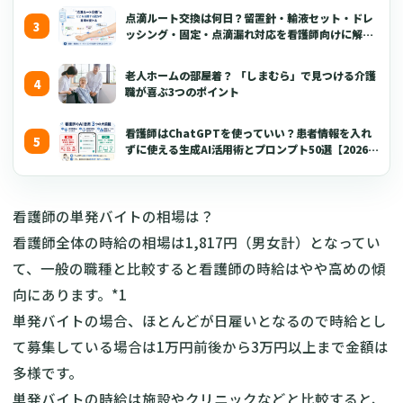
点滴ルート交換は何日？留置針・輸液セット・ドレ
ッシング・固定・点滴漏れ対応を看護師向けに解説
【2026年版】
老人ホームの部屋着？ 「しまむら」で見つける介護
職が喜ぶ3つのポイント
看護師はChatGPTを使っていい？患者情報を入れ
ずに使える生成AI活用術とプロンプト50選【2026年
版】
看護師の単発バイトの相場は？
看護師全体の時給の相場は1,817円（男女計）となってい
て、一般の職種と比較すると看護師の時給はやや高めの傾
向にあります。*1
単発バイトの場合、ほとんどが日雇いとなるので時給とし
て募集している場合は1万円前後から3万円以上まで金額は
多様です。
単発バイトの時給は施設やクリニックなどと比較すると、