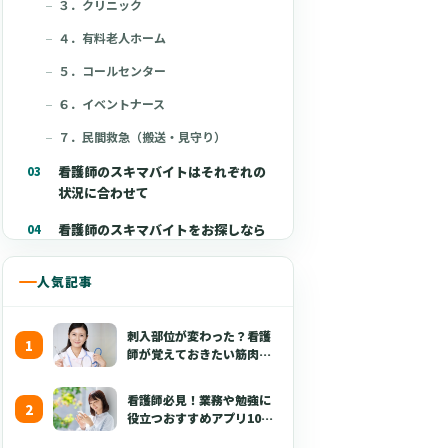
３．クリニック
４．有料老人ホーム
５．コールセンター
６．イベントナース
７．民間救急（搬送・見守り）
看護師のスキマバイトはそれぞれの
状況に合わせて
看護師のスキマバイトをお探しなら
クーラ
人気記事
刺入部位が変わった？看護
師が覚えておきたい筋肉注
射の最新の手技【部位・
針・逆血確認】
看護師必見！業務や勉強に
役立つおすすめアプリ10選
【無料あり・2026年版】