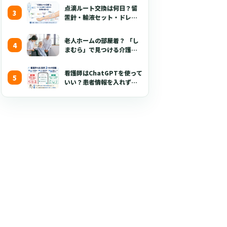
点滴ルート交換は何日？留
置針・輸液セット・ドレッ
シング・固定・点滴漏れ対
応を看護師向けに解説
老人ホームの部屋着？ 「し
【2026年版】
まむら」で見つける介護職
が喜ぶ3つのポイント
看護師はChatGPTを使って
いい？患者情報を入れずに
使える生成AI活用術とプロ
ンプト50選【2026年版】