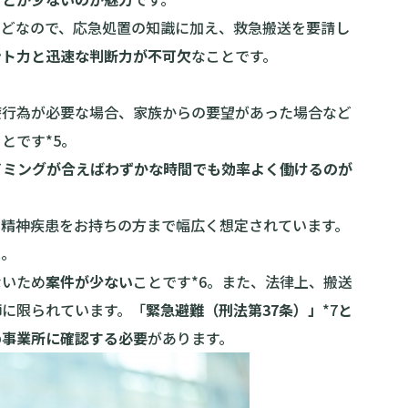
んどなので、応急処置の知識に加え、救急搬送を要請し
ント力と迅速な判断力が不可欠
なことです。
療行為が必要な場合、家族からの要望があった場合など
とです*5。
イミングが合えばわずかな時間でも効率よく働けるのが
、精神疾患をお持ちの方まで幅広く想定されています。
う。
ないため
案件が少ない
ことです*6。また、法律上、搬送
師に限られています。「
緊急避難（刑法第37条）」
*7
と
め事業所に確認する必要
があります。