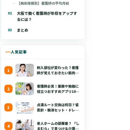
【病床規模別】看護師の平均月給
大阪で働く看護師が年収をアップす
るには？
まとめ
人気記事
刺入部位が変わった？看護
師が覚えておきたい筋肉注
射の最新の手技【部位・
針・逆血確認】
看護師必見！業務や勉強に
役立つおすすめアプリ10選
【無料あり・2026年版】
点滴ルート交換は何日？留
置針・輸液セット・ドレッ
シング・固定・点滴漏れ対
応を看護師向けに解説
老人ホームの部屋着？ 「し
【2026年版】
まむら」で見つける介護職