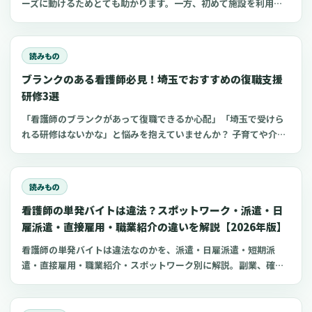
ーズに動けるためとても助かります。一方、初めて施設を利用す
る家族にとって、服選びは手探りでしょう。 この記事では、47都
道府県に約1,400店舗ある「しまむら」で手に入れられるアイテ
ムを中心に、老人ホームに入所した利用者さんと介護職にとって
読みもの
快適な部屋着のポイントをご紹介します。
ブランクのある看護師必見！埼玉でおすすめの復職支援
研修3選
「看護師のブランクがあって復職できるか心配」「埼玉で受けら
れる研修はないかな」と悩みを抱えていませんか？ 子育てや介護
などを機にブランクのある看護師は、最新の医療知識や採血など
の看護技術に不安を感じてしまうもの。近年、厚生労働省などが
潜在看護師の復職支援に力を入れています。復職支援研修を活用
読みもの
すれば、ブランク看護師でもスムーズな復職がかなえられます。
看護師の単発バイトは違法？スポットワーク・派遣・日
今回は、埼玉でおすすめの看護師向け復職支援研修をご紹介しま
す。
雇派遣・直接雇用・職業紹介の違いを解説【2026年版】
看護師の単発バイトは違法なのかを、派遣・日雇派遣・短期派
遣・直接雇用・職業紹介・スポットワーク別に解説。副業、確定
申告、住民税、勤務前チェックリスト、見学・お試し勤務の注意
点も整理します。