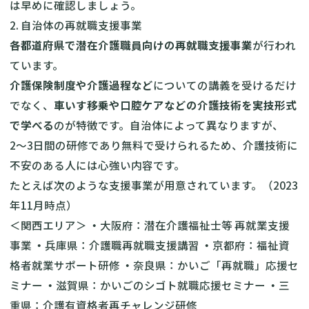
は早めに確認しましょう。
2. 自治体の再就職支援事業
各都道府県で潜在介護職員向けの再就職支援事業
が行われ
ています。
介護保険制度や介護過程など
についての講義を受けるだけ
でなく、
車いす移乗や口腔ケアなどの介護技術を実技形式
で学べる
のが特徴です。自治体によって異なりますが、
2〜3日間の研修であり無料で受けられるため、介護技術に
不安のある人には心強い内容です。
たとえば次のような支援事業が用意されています。（2023
年11月時点）
＜関西エリア＞
・
大阪府：
潜在介護福祉士等 再就業支援
事業
・
兵庫県：
介護職再就職支援講習
・
京都府：
福祉資
格者就業サポート研修
・
奈良県：
かいご「再就職」応援セ
ミナー
・
滋賀県：
かいごのシゴト就職応援セミナー
・
三
重県：
介護有資格者再チャレンジ研修