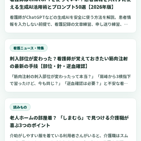
える生成AI活用術とプロンプト50選【2026年版】
看護師がChatGPTなどの生成AIを安全に使う方法を解説。患者情
報を入力しない前提で、看護記録の文章練習、申し送り練習、復
職準備、勉強に使えるプロンプト50選とNG例を紹介します。
看護ニュース・特集
刺入部位が変わった？看護師が覚えておきたい筋肉注射
の最新の手技【部位・針・逆血確認】
「筋肉注射の刺入部位が変わったって本当？」「肩峰から3横指下
で習ったけど、今も同じ？」「逆血確認は必要？」と不安な看護
師さんへ。筋肉注射の部位、三角筋・大腿外側広筋・中殿筋の選
び方、針のゲージと長さ、皮下注射との違い、神経損傷やSIRVA
を避けるポイント、ワクチン接種時の手順までわかりやすく解説
読みもの
します。
老人ホームの部屋着？ 「しまむら」で見つける介護職が
喜ぶ3つのポイント
介助がしやすい服を着ている利用者さんがいると、介護職はスム