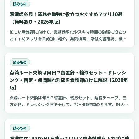
読みもの
看護師必見！業務や勉強に役立つおすすめアプリ10選
【無料あり・2026年版】
忙しい看護師に向けて、業務効率化やスキマ時間の勉強に役立つ
おすすめアプリを目的別に紹介。薬剤検索、添付文書確認、検査
項目、点滴の滴下計算、医療略語、疾患学習、国試知識の復習、
心電図学習、シフト管理など、現場や復職準備で使いやすいアプ
リをまとめました。
読みもの
点滴ルート交換は何日？留置針・輸液セット・ドレッシ
ング・固定・点滴漏れ対応を看護師向けに解説【2026年
版】
点滴ルート交換は何日？留置針、輸液セット、延長チューブ、三
方活栓、ドレッシング材を分けて、72〜96時間の考え方、刺入部
観察、点滴漏れ初期対応を看護師向けに整理します。
読みもの
看護師はChatGPTを使っていい？患者情報を入れずに使