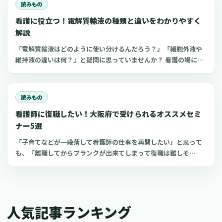
読みもの
看護に役立つ！電解質輸液の種類と違いをわかりやすく
解説
「電解質輸液はどのように使い分けるんだろう？」「細胞外液や
維持液の違いは何？」と疑問に思っていませんか？ 看護の場にお
いてよく扱う点滴の一つが電解質輸液。しかし、電解質輸液の種
類は多く、看護師がそれぞれの輸液製剤の特徴や使い分けを理解
するのは難しいものです。 今回は、看護師が知っておきたい電解
読みもの
質輸液の種類と違いについてわかりやすく解説します。
看護師に復職したい！大阪府で受けられるオススメセミ
ナー5選
「子育てなどが一段落して看護師の仕事を再開したい」と思って
も、「離職してからブランクが出来てしまって復職は難しそ
う...」と不安を感じているのではないでしょうか？復職への心配
が強いと一歩踏み出すのに躊躇してしまうかもしれません。看護
師の人材不足がつづいており、最近では潜在看護師が安心して復
職できるように支援する動きが広がっています。今回は、大阪府
人気記事ランキング
でおすすめの復職支援セミナーを5つご紹介します。