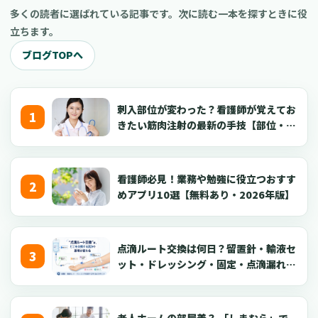
多くの読者に選ばれている記事です。次に読む一本を探すときに役
立ちます。
ブログTOPへ
刺入部位が変わった？看護師が覚えてお
きたい筋肉注射の最新の手技【部位・
針・逆血確認】
看護師必見！業務や勉強に役立つおすす
めアプリ10選【無料あり・2026年版】
点滴ルート交換は何日？留置針・輸液セ
ット・ドレッシング・固定・点滴漏れ対
応を看護師向けに解説【2026年版】
老人ホームの部屋着？ 「しまむら」で