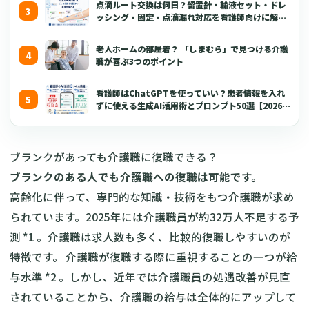
点滴ルート交換は何日？留置針・輸液セット・ドレ
ッシング・固定・点滴漏れ対応を看護師向けに解説
【2026年版】
老人ホームの部屋着？ 「しまむら」で見つける介護
職が喜ぶ3つのポイント
看護師はChatGPTを使っていい？患者情報を入れ
ずに使える生成AI活用術とプロンプト50選【2026年
版】
ブランクがあっても介護職に復職できる？
ブランクのある人でも介護職への復職は可能です。
高齢化に伴って、専門的な知識・技術をもつ介護職が求め
られています。2025年には介護職員が約32万人不足する予
測 *1 。介護職は求人数も多く、比較的復職しやすいのが
特徴です。 介護職が復職する際に重視することの一つが給
与水準 *2 。しかし、近年では介護職員の処遇改善が見直
されていることから、介護職の給与は全体的にアップして