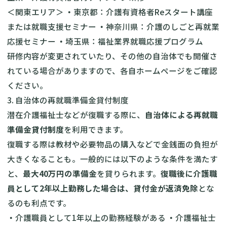
＜関東エリア＞
・
東京都：
介護有資格者Reスタート講座
または
就職支援セミナー
・
神奈川県：
介護のしごと再就業
応援セミナー
・
埼玉県：
福祉業界就職応援プログラム
研修内容が変更されていたり、その他の自治体でも開催さ
れている場合がありますので、各自ホームページをご確認
ください。
3. 自治体の再就職準備金貸付制度
潜在介護福祉士などが復職する際に、
自治体による再就職
準備金貸付制度
を利用できます。
復職する際は教材や必要物品の購入などで金銭面の負担が
大きくなることも。一般的には以下のような条件を満たす
と、
最大40万円の準備金
を貸りられます。
復職後に介護職
員として2年以上勤務した場合は、貸付金が返済免除
とな
るのも利点です。
・
介護職員として1年以上の勤務経験がある
・
介護福祉士