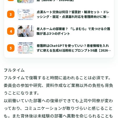
点滴ルート交換は何日？留置針・輸液セット・ドレ
ッシング・固定・点滴漏れ対応を看護師向けに解説
【2026年版】
老人ホームの部屋着？ 「しまむら」で見つける介護
職が喜ぶ3つのポイント
看護師はChatGPTを使っていい？患者情報を入れ
ずに使える生成AI活用術とプロンプト50選【2026年
版】
フ
ルタイム
フルタイムで復職すると時間に追われることは必須です。
委員会の参加や研究、資料作成など業務以外の負担も背負
うことになります。
以前働いていた部署への復帰ができても上司や同僚が変わ
っており、コミュニケーションが取りづらいと感じること
も。また育休後は未経験の部署へ異動を命じられることも