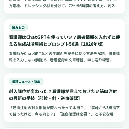
方活栓、ドレッシング材を分けて、72〜96時間の考え方、刺入部
観察、点滴漏れ初期対応を看護師向けに整理します。
読みもの
看護師はChatGPTを使っていい？患者情報を入れずに使
える生成AI活用術とプロンプト50選【2026年版】
看護師がChatGPTなどの生成AIを安全に使う方法を解説。患者情
報を入力しない前提で、看護記録の文章練習、申し送り練習、復
職準備、勉強に使えるプロンプト50選とNG例を紹介します。
看護ニュース・特集
刺入部位が変わった？看護師が覚えておきたい筋肉注射
の最新の手技【部位・針・逆血確認】
「筋肉注射の刺入部位が変わったって本当？」「肩峰から3横指下
で習ったけど、今も同じ？」「逆血確認は必要？」と不安な看護
師さんへ。筋肉注射の部位、三角筋・大腿外側広筋・中殿筋の選
び方、針のゲージと長さ、皮下注射との違い、神経損傷やSIRVA