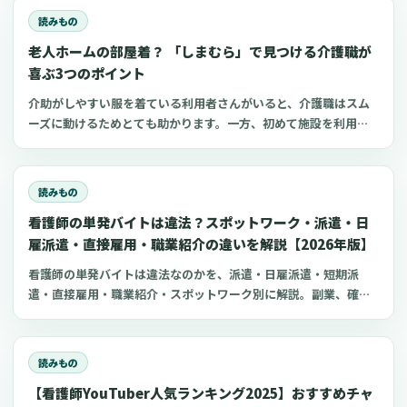
を避けるポイント、ワクチン接種時の手順までわかりやすく解説
読みもの
します。
老人ホームの部屋着？ 「しまむら」で見つける介護職が
喜ぶ3つのポイント
介助がしやすい服を着ている利用者さんがいると、介護職はスム
ーズに動けるためとても助かります。一方、初めて施設を利用す
る家族にとって、服選びは手探りでしょう。 この記事では、47都
道府県に約1,400店舗ある「しまむら」で手に入れられるアイテ
ムを中心に、老人ホームに入所した利用者さんと介護職にとって
読みもの
快適な部屋着のポイントをご紹介します。
看護師の単発バイトは違法？スポットワーク・派遣・日
雇派遣・直接雇用・職業紹介の違いを解説【2026年版】
看護師の単発バイトは違法なのかを、派遣・日雇派遣・短期派
遣・直接雇用・職業紹介・スポットワーク別に解説。副業、確定
申告、住民税、勤務前チェックリスト、見学・お試し勤務の注意
点も整理します。
読みもの
【看護師YouTuber人気ランキング2025】おすすめチャ