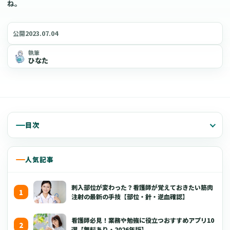
ね。
2023.07.04
公開
執筆
ひなた
目次
人気記事
刺入部位が変わった？看護師が覚えておきたい筋肉
注射の最新の手技【部位・針・逆血確認】
看護師必見！業務や勉強に役立つおすすめアプリ10
選【無料あり・2026年版】