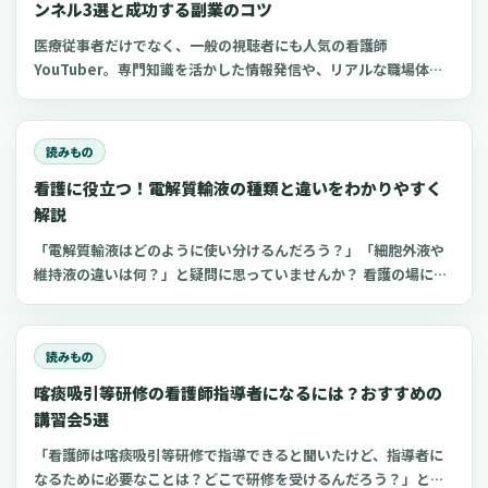
ンネル3選と成功する副業のコツ
医療従事者だけでなく、一般の視聴者にも人気の看護師
YouTuber。専門知識を活かした情報発信や、リアルな職場体験
の共有により、多くの看護師YouTuberチャンネルが人気を博し
ています。 今回は、おすすめの看護師YouTuberチャンネルと、
看護師がYouTube副業を成功させるコツについてご紹介します。
読みもの
現役の看護師だけでなく、看護学生や医療従事者、さらには医療
看護に役立つ！電解質輸液の種類と違いをわかりやすく
に興味がある一般の方もぜひ参考にしてくださいね。
解説
「電解質輸液はどのように使い分けるんだろう？」「細胞外液や
維持液の違いは何？」と疑問に思っていませんか？ 看護の場にお
いてよく扱う点滴の一つが電解質輸液。しかし、電解質輸液の種
類は多く、看護師がそれぞれの輸液製剤の特徴や使い分けを理解
するのは難しいものです。 今回は、看護師が知っておきたい電解
読みもの
質輸液の種類と違いについてわかりやすく解説します。
喀痰吸引等研修の看護師指導者になるには？おすすめの
講習会5選
「看護師は喀痰吸引等研修で指導できると聞いたけど、指導者に
なるために必要なことは？どこで研修を受けるんだろう？」と思