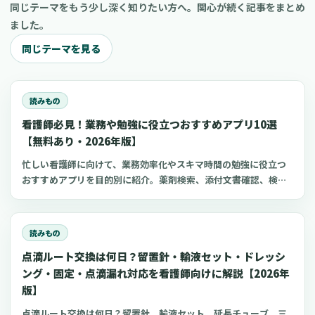
同じテーマをもう少し深く知りたい方へ。関心が続く記事をまとめ
ました。
同じテーマを見る
読みもの
看護師必見！業務や勉強に役立つおすすめアプリ10選
【無料あり・2026年版】
忙しい看護師に向けて、業務効率化やスキマ時間の勉強に役立つ
おすすめアプリを目的別に紹介。薬剤検索、添付文書確認、検査
項目、点滴の滴下計算、医療略語、疾患学習、国試知識の復習、
心電図学習、シフト管理など、現場や復職準備で使いやすいアプ
リをまとめました。
読みもの
点滴ルート交換は何日？留置針・輸液セット・ドレッシ
ング・固定・点滴漏れ対応を看護師向けに解説【2026年
版】
点滴ルート交換は何日？留置針、輸液セット、延長チューブ、三