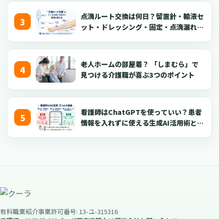
点滴ルート交換は何日？留置針・輸液セ
ット・ドレッシング・固定・点滴漏れ対
応を看護師向けに解説【2026年版】
老人ホームの部屋着？ 「しまむら」で
見つける介護職が喜ぶ3つのポイント
看護師はChatGPTを使っていい？患者
情報を入れずに使える生成AI活用術とプ
ロンプト50選【2026年版】
有料職業紹介事業許可番号: 13-ユ-315316