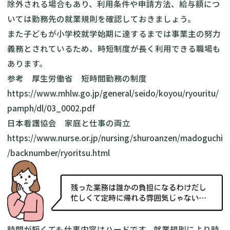
除外される場合もあり、利用条件や申請方法、給与額につ
いては勤務先の就業規則を確認しておきましょう。
また子どもが小学校就学始期に達するまでは事業主の努力
義務とされているため、時短制度が長く利用できる職場も
あります。
参考 厚生労働省 短時間勤務の制度
https://www.mhlw.go.jp/general/seido/koyou/ryouritu/
pamph/dl/03_0002.pdf
日本看護協会 家庭と仕事の両立
https://www.nurse.or.jp/nursing/shuroanzen/madoguchi
/backnumber/ryoritsu.html
時間が短くても仕事内容はハードです。就業規則により時