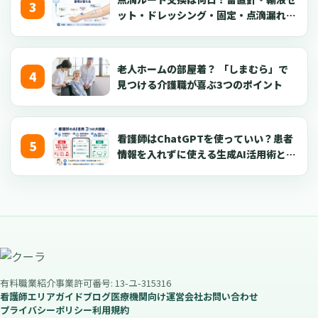
ット・ドレッシング・固定・点滴漏れ対
応を看護師向けに解説【2026年版】
老人ホームの部屋着？ 「しまむら」で
見つける介護職が喜ぶ3つのポイント
看護師はChatGPTを使っていい？患者
情報を入れずに使える生成AI活用術とプ
ロンプト50選【2026年版】
有料職業紹介事業許可番号: 13-ユ-315316
看護師エリアガイド
ブログ
医療機関向け
運営会社
お問い合わせ
プライバシーポリシー
利用規約