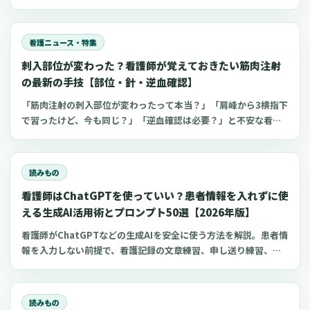
観察、点滴漏れ初期対応を看護師向けに整理します。
看護ニュース・特集
刺入部位が変わった？看護師が覚えておきたい筋肉注射
の最新の手技【部位・針・逆血確認】
「筋肉注射の刺入部位が変わったって本当？」「肩峰から3横指下
で習ったけど、今も同じ？」「逆血確認は必要？」と不安な看護
師さんへ。筋肉注射の部位、三角筋・大腿外側広筋・中殿筋の選
び方、針のゲージと長さ、皮下注射との違い、神経損傷やSIRVA
を避けるポイント、ワクチン接種時の手順までわかりやすく解説
読みもの
します。
看護師はChatGPTを使っていい？患者情報を入れずに使
える生成AI活用術とプロンプト50選【2026年版】
看護師がChatGPTなどの生成AIを安全に使う方法を解説。患者情
報を入力しない前提で、看護記録の文章練習、申し送り練習、復
職準備、勉強に使えるプロンプト50選とNG例を紹介します。
読みもの