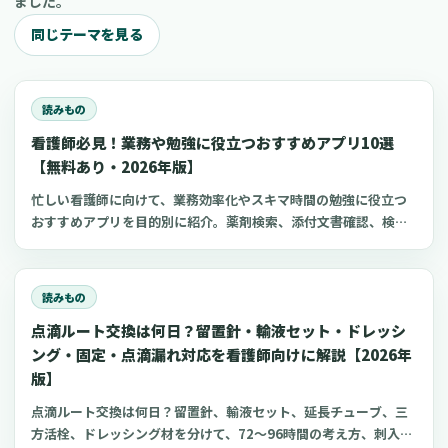
ました。
同じテーマを見る
読みもの
看護師必見！業務や勉強に役立つおすすめアプリ10選
【無料あり・2026年版】
忙しい看護師に向けて、業務効率化やスキマ時間の勉強に役立つ
おすすめアプリを目的別に紹介。薬剤検索、添付文書確認、検査
項目、点滴の滴下計算、医療略語、疾患学習、国試知識の復習、
心電図学習、シフト管理など、現場や復職準備で使いやすいアプ
リをまとめました。
読みもの
点滴ルート交換は何日？留置針・輸液セット・ドレッシ
ング・固定・点滴漏れ対応を看護師向けに解説【2026年
版】
点滴ルート交換は何日？留置針、輸液セット、延長チューブ、三
方活栓、ドレッシング材を分けて、72〜96時間の考え方、刺入部