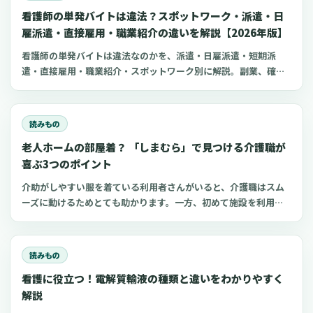
看護師の単発バイトは違法？スポットワーク・派遣・日
雇派遣・直接雇用・職業紹介の違いを解説【2026年版】
看護師の単発バイトは違法なのかを、派遣・日雇派遣・短期派
遣・直接雇用・職業紹介・スポットワーク別に解説。副業、確定
申告、住民税、勤務前チェックリスト、見学・お試し勤務の注意
点も整理します。
読みもの
老人ホームの部屋着？ 「しまむら」で見つける介護職が
喜ぶ3つのポイント
介助がしやすい服を着ている利用者さんがいると、介護職はスム
ーズに動けるためとても助かります。一方、初めて施設を利用す
る家族にとって、服選びは手探りでしょう。 この記事では、47都
道府県に約1,400店舗ある「しまむら」で手に入れられるアイテ
ムを中心に、老人ホームに入所した利用者さんと介護職にとって
読みもの
快適な部屋着のポイントをご紹介します。
看護に役立つ！電解質輸液の種類と違いをわかりやすく
解説