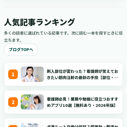
が強いと一歩踏み出すのに躊躇してしまうかもしれません。看護
師の人材不足がつづいており、最近では潜在看護師が安心して復
職できるように支援する動きが広がっています。今回は、大阪府
人気記事ランキング
でおすすめの復職支援セミナーを5つご紹介します。
多くの読者に選ばれている記事です。次に読む一本を探すときに役
立ちます。
ブログTOPへ
刺入部位が変わった？看護師が覚えてお
きたい筋肉注射の最新の手技【部位・
針・逆血確認】
看護師必見！業務や勉強に役立つおすす
めアプリ10選【無料あり・2026年版】
点滴ルート交換は何日？留置針・輸液セ