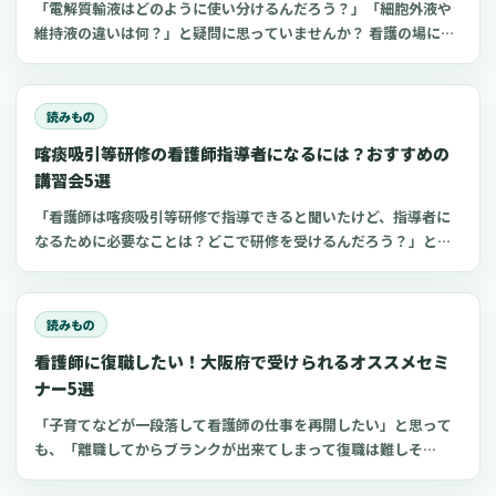
「電解質輸液はどのように使い分けるんだろう？」「細胞外液や
維持液の違いは何？」と疑問に思っていませんか？ 看護の場にお
いてよく扱う点滴の一つが電解質輸液。しかし、電解質輸液の種
類は多く、看護師がそれぞれの輸液製剤の特徴や使い分けを理解
するのは難しいものです。 今回は、看護師が知っておきたい電解
読みもの
質輸液の種類と違いについてわかりやすく解説します。
喀痰吸引等研修の看護師指導者になるには？おすすめの
講習会5選
「看護師は喀痰吸引等研修で指導できると聞いたけど、指導者に
なるために必要なことは？どこで研修を受けるんだろう？」と思
っていませんか？看護師指導者になるための方法が分かれば、看
護師としてのスキルアップにつながり病院や介護施設の仕事に生
かせるかもしれません 。今回は、喀痰吸引等研修の指導教員にな
読みもの
る条件やおすすめの講習会についてご紹介します。
看護師に復職したい！大阪府で受けられるオススメセミ
ナー5選
「子育てなどが一段落して看護師の仕事を再開したい」と思って
も、「離職してからブランクが出来てしまって復職は難しそ
う...」と不安を感じているのではないでしょうか？復職への心配