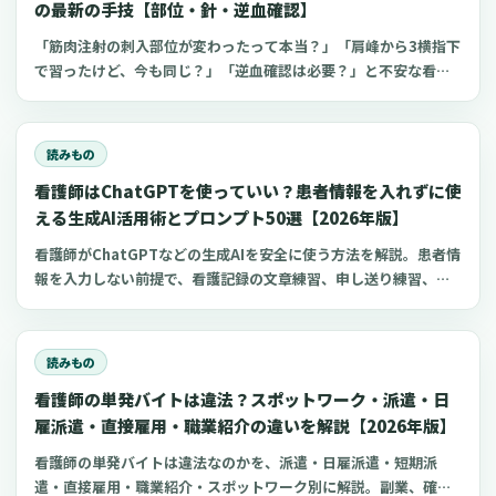
の最新の手技【部位・針・逆血確認】
「筋肉注射の刺入部位が変わったって本当？」「肩峰から3横指下
で習ったけど、今も同じ？」「逆血確認は必要？」と不安な看護
師さんへ。筋肉注射の部位、三角筋・大腿外側広筋・中殿筋の選
び方、針のゲージと長さ、皮下注射との違い、神経損傷やSIRVA
を避けるポイント、ワクチン接種時の手順までわかりやすく解説
読みもの
します。
看護師はChatGPTを使っていい？患者情報を入れずに使
える生成AI活用術とプロンプト50選【2026年版】
看護師がChatGPTなどの生成AIを安全に使う方法を解説。患者情
報を入力しない前提で、看護記録の文章練習、申し送り練習、復
職準備、勉強に使えるプロンプト50選とNG例を紹介します。
読みもの
看護師の単発バイトは違法？スポットワーク・派遣・日
雇派遣・直接雇用・職業紹介の違いを解説【2026年版】
看護師の単発バイトは違法なのかを、派遣・日雇派遣・短期派
遣・直接雇用・職業紹介・スポットワーク別に解説。副業、確定