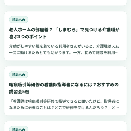
申告、住民税、勤務前チェックリスト、見学・お試し勤務の注意
点も整理します。
読みもの
老人ホームの部屋着？ 「しまむら」で見つける介護職が
喜ぶ3つのポイント
介助がしやすい服を着ている利用者さんがいると、介護職はスム
ーズに動けるためとても助かります。一方、初めて施設を利用す
る家族にとって、服選びは手探りでしょう。 この記事では、47都
道府県に約1,400店舗ある「しまむら」で手に入れられるアイテ
ムを中心に、老人ホームに入所した利用者さんと介護職にとって
読みもの
快適な部屋着のポイントをご紹介します。
喀痰吸引等研修の看護師指導者になるには？おすすめの
講習会5選
「看護師は喀痰吸引等研修で指導できると聞いたけど、指導者に
なるために必要なことは？どこで研修を受けるんだろう？」と思
っていませんか？看護師指導者になるための方法が分かれば、看
護師としてのスキルアップにつながり病院や介護施設の仕事に生
かせるかもしれません 。今回は、喀痰吸引等研修の指導教員にな
読みもの