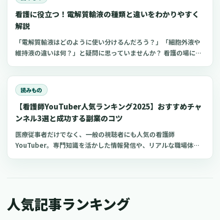
る条件やおすすめの講習会についてご紹介します。
看護に役立つ！電解質輸液の種類と違いをわかりやすく
解説
「電解質輸液はどのように使い分けるんだろう？」「細胞外液や
維持液の違いは何？」と疑問に思っていませんか？ 看護の場にお
いてよく扱う点滴の一つが電解質輸液。しかし、電解質輸液の種
類は多く、看護師がそれぞれの輸液製剤の特徴や使い分けを理解
するのは難しいものです。 今回は、看護師が知っておきたい電解
読みもの
質輸液の種類と違いについてわかりやすく解説します。
【看護師YouTuber人気ランキング2025】おすすめチャ
ンネル3選と成功する副業のコツ
医療従事者だけでなく、一般の視聴者にも人気の看護師
YouTuber。専門知識を活かした情報発信や、リアルな職場体験
の共有により、多くの看護師YouTuberチャンネルが人気を博し
ています。 今回は、おすすめの看護師YouTuberチャンネルと、
看護師がYouTube副業を成功させるコツについてご紹介します。
現役の看護師だけでなく、看護学生や医療従事者、さらには医療
人気記事ランキング
に興味がある一般の方もぜひ参考にしてくださいね。