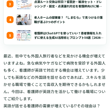
点滴ルート交換は何日？留置針・輸液セット・ドレ
ッシング・固定・点滴漏れ対応を看護師向けに解説
【2026年版】
老人ホームの部屋着？ 「しまむら」で見つける介護
職が喜ぶ3つのポイント
看護師はChatGPTを使っていい？患者情報を入れ
ずに使える生成AI活用術とプロンプト50選【2026年
版】
最近、街中でも外国人旅行者などを見かける機会が増えて
いますよね。急な病気やケガなどで病院を受診する外国人
も多く、看護師が英語で対応する機会は増えています。少
しでも英語などの外国語を話せるのであれば、スキルを活
かせる職場で働くことで高収入を期待できるかもしれませ
ん。今回は、看護師が英語力を活かして働ける職場につい
てご紹介します。
英語が話せる看護師の需要が増えている!?その理由は？