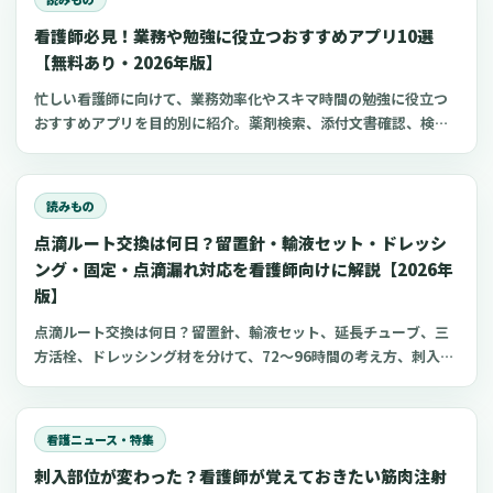
看護師必見！業務や勉強に役立つおすすめアプリ10選
【無料あり・2026年版】
忙しい看護師に向けて、業務効率化やスキマ時間の勉強に役立つ
おすすめアプリを目的別に紹介。薬剤検索、添付文書確認、検査
項目、点滴の滴下計算、医療略語、疾患学習、国試知識の復習、
心電図学習、シフト管理など、現場や復職準備で使いやすいアプ
リをまとめました。
読みもの
点滴ルート交換は何日？留置針・輸液セット・ドレッシ
ング・固定・点滴漏れ対応を看護師向けに解説【2026年
版】
点滴ルート交換は何日？留置針、輸液セット、延長チューブ、三
方活栓、ドレッシング材を分けて、72〜96時間の考え方、刺入部
観察、点滴漏れ初期対応を看護師向けに整理します。
看護ニュース・特集
刺入部位が変わった？看護師が覚えておきたい筋肉注射