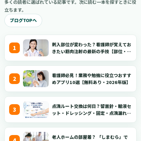
多くの読者に選ばれている記事です。次に読む一本を探すときに役
立ちます。
ブログTOPへ
刺入部位が変わった？看護師が覚えてお
きたい筋肉注射の最新の手技【部位・
針・逆血確認】
看護師必見！業務や勉強に役立つおすす
めアプリ10選【無料あり・2026年版】
点滴ルート交換は何日？留置針・輸液セ
ット・ドレッシング・固定・点滴漏れ対
応を看護師向けに解説【2026年版】
老人ホームの部屋着？ 「しまむら」で