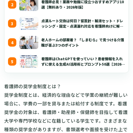
看護師必見！業務や勉強に役立つおすすめアプリ10
選【無料あり・2026年版】
点滴ルート交換は何日？留置針・輸液セット・ドレ
ッシング・固定・点滴漏れ対応を看護師向けに解説
【2026年版】
老人ホームの部屋着？ 「しまむら」で見つける介護
職が喜ぶ3つのポイント
看護師はChatGPTを使っていい？患者情報を入れ
ずに使える生成AI活用術とプロンプト50選【2026年
版】
看護師の奨学金制度とは？
奨学金制度とは、経済的な理由などで学業の継続が難しい
場合に、学費の一部を貸与または給付する制度です。看護
奨学金の対象は、看護師・助産師・保健師を目指して看護
大学や専門学校などに在籍している学生です。さまざまな
種類の奨学金がありますが、書類選考や面接を受けた上で