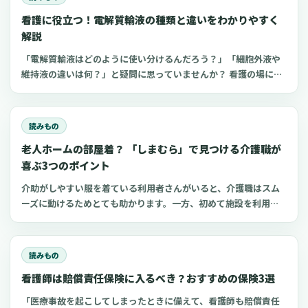
看護に役立つ！電解質輸液の種類と違いをわかりやすく
解説
「電解質輸液はどのように使い分けるんだろう？」「細胞外液や
維持液の違いは何？」と疑問に思っていませんか？ 看護の場にお
いてよく扱う点滴の一つが電解質輸液。しかし、電解質輸液の種
類は多く、看護師がそれぞれの輸液製剤の特徴や使い分けを理解
するのは難しいものです。 今回は、看護師が知っておきたい電解
読みもの
質輸液の種類と違いについてわかりやすく解説します。
老人ホームの部屋着？ 「しまむら」で見つける介護職が
喜ぶ3つのポイント
介助がしやすい服を着ている利用者さんがいると、介護職はスム
ーズに動けるためとても助かります。一方、初めて施設を利用す
る家族にとって、服選びは手探りでしょう。 この記事では、47都
道府県に約1,400店舗ある「しまむら」で手に入れられるアイテ
ムを中心に、老人ホームに入所した利用者さんと介護職にとって
読みもの
快適な部屋着のポイントをご紹介します。
看護師は賠償責任保険に入るべき？おすすめの保険3選
「医療事故を起こしてしまったときに備えて、看護師も賠償責任