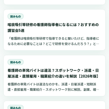
職準備、勉強に使えるプロンプト50選とNG例を紹介します。
読みもの
喀痰吸引等研修の看護師指導者になるには？おすすめの
講習会5選
「看護師は喀痰吸引等研修で指導できると聞いたけど、指導者に
なるために必要なことは？どこで研修を受けるんだろう？」と思
っていませんか？看護師指導者になるための方法が分かれば、看
護師としてのスキルアップにつながり病院や介護施設の仕事に生
かせるかもしれません 。今回は、喀痰吸引等研修の指導教員にな
読みもの
る条件やおすすめの講習会についてご紹介します。
看護師の単発バイトは違法？スポットワーク・派遣・日
雇派遣・直接雇用・職業紹介の違いを解説【2026年版】
看護師の単発バイトは違法なのかを、派遣・日雇派遣・短期派
遣・直接雇用・職業紹介・スポットワーク別に解説。副業、確定
申告、住民税、勤務前チェックリスト、見学・お試し勤務の注意
点も整理します。
読みもの