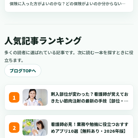
保険に入った方がよいのかな？どの保険がよいのか分からない」
と迷っていませんか？看護師は患者さんの命に関わる仕事である
ため、少しのミスが医療事故につながるおそれがあります 。中に
は、看護師個人の責任を問われるケースも。今回は、看護師の損
害賠償保険の内容や選ぶときのポイント、おすすめの保険を3つご
人気記事ランキング
紹介します。
多くの読者に選ばれている記事です。次に読む一本を探すときに役
立ちます。
ブログTOPへ
刺入部位が変わった？看護師が覚えてお
きたい筋肉注射の最新の手技【部位・
針・逆血確認】
看護師必見！業務や勉強に役立つおすす
めアプリ10選【無料あり・2026年版】