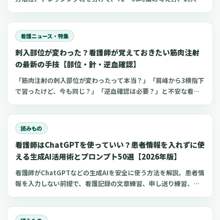
観察、点滴漏れ初期対応を看護師向けに整理します。
看護ニュース・特集
刺入部位が変わった？看護師が覚えておきたい筋肉注射
の最新の手技【部位・針・逆血確認】
「筋肉注射の刺入部位が変わったって本当？」「肩峰から3横指下
で習ったけど、今も同じ？」「逆血確認は必要？」と不安な看護
師さんへ。筋肉注射の部位、三角筋・大腿外側広筋・中殿筋の選
び方、針のゲージと長さ、皮下注射との違い、神経損傷やSIRVA
を避けるポイント、ワクチン接種時の手順までわかりやすく解説
読みもの
します。
看護師はChatGPTを使っていい？患者情報を入れずに使
える生成AI活用術とプロンプト50選【2026年版】
看護師がChatGPTなどの生成AIを安全に使う方法を解説。患者情
報を入力しない前提で、看護記録の文章練習、申し送り練習、復
職準備、勉強に使えるプロンプト50選とNG例を紹介します。