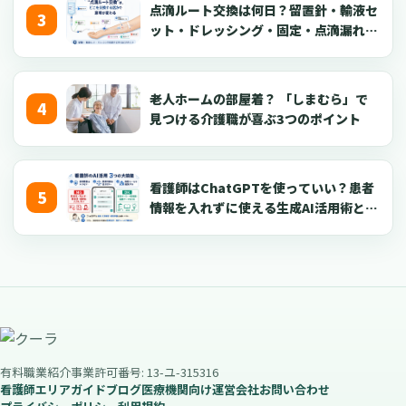
点滴ルート交換は何日？留置針・輸液セ
ット・ドレッシング・固定・点滴漏れ対
応を看護師向けに解説【2026年版】
老人ホームの部屋着？ 「しまむら」で
見つける介護職が喜ぶ3つのポイント
看護師はChatGPTを使っていい？患者
情報を入れずに使える生成AI活用術とプ
ロンプト50選【2026年版】
有料職業紹介事業許可番号: 13-ユ-315316
看護師エリアガイド
ブログ
医療機関向け
運営会社
お問い合わせ