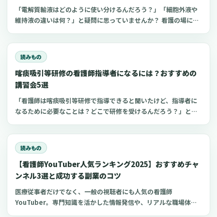
「電解質輸液はどのように使い分けるんだろう？」「細胞外液や
維持液の違いは何？」と疑問に思っていませんか？ 看護の場にお
いてよく扱う点滴の一つが電解質輸液。しかし、電解質輸液の種
類は多く、看護師がそれぞれの輸液製剤の特徴や使い分けを理解
するのは難しいものです。 今回は、看護師が知っておきたい電解
読みもの
質輸液の種類と違いについてわかりやすく解説します。
喀痰吸引等研修の看護師指導者になるには？おすすめの
講習会5選
「看護師は喀痰吸引等研修で指導できると聞いたけど、指導者に
なるために必要なことは？どこで研修を受けるんだろう？」と思
っていませんか？看護師指導者になるための方法が分かれば、看
護師としてのスキルアップにつながり病院や介護施設の仕事に生
かせるかもしれません 。今回は、喀痰吸引等研修の指導教員にな
読みもの
る条件やおすすめの講習会についてご紹介します。
【看護師YouTuber人気ランキング2025】おすすめチャ
ンネル3選と成功する副業のコツ
医療従事者だけでなく、一般の視聴者にも人気の看護師
YouTuber。専門知識を活かした情報発信や、リアルな職場体験
の共有により、多くの看護師YouTuberチャンネルが人気を博し