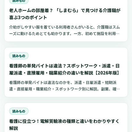
読みもの
老人ホームの部屋着？ 「しまむら」で見つける介護職が
喜ぶ3つのポイント
介助がしやすい服を着ている利用者さんがいると、介護職はスム
ーズに動けるためとても助かります。一方、初めて施設を利用す
る家族にとって、服選びは手探りでしょう。 この記事では、47都
道府県に約1,400店舗ある「しまむら」で手に入れられるアイテ
ムを中心に、老人ホームに入所した利用者さんと介護職にとって
読みもの
快適な部屋着のポイントをご紹介します。
看護師の単発バイトは違法？スポットワーク・派遣・日
雇派遣・直接雇用・職業紹介の違いを解説【2026年版】
看護師の単発バイトは違法なのかを、派遣・日雇派遣・短期派
遣・直接雇用・職業紹介・スポットワーク別に解説。副業、確定
申告、住民税、勤務前チェックリスト、見学・お試し勤務の注意
点も整理します。
読みもの
看護に役立つ！電解質輸液の種類と違いをわかりやすく
解説