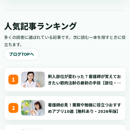
ています。 今回は、おすすめの看護師YouTuberチャンネルと、
看護師がYouTube副業を成功させるコツについてご紹介します。
現役の看護師だけでなく、看護学生や医療従事者、さらには医療
人気記事ランキング
に興味がある一般の方もぜひ参考にしてくださいね。
多くの読者に選ばれている記事です。次に読む一本を探すときに役
立ちます。
ブログTOPへ
刺入部位が変わった？看護師が覚えてお
きたい筋肉注射の最新の手技【部位・
針・逆血確認】
看護師必見！業務や勉強に役立つおすす
めアプリ10選【無料あり・2026年版】