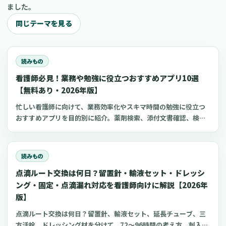
ました。
同じテーマを見る
読みもの
看護師必見！業務や勉強に役立つおすすめアプリ10選
【無料あり・2026年版】
忙しい看護師に向けて、業務効率化やスキマ時間の勉強に役立つ
おすすめアプリを目的別に紹介。薬剤検索、添付文書確認、検査
項目、点滴の滴下計算、医療略語、疾患学習、国試知識の復習、
心電図学習、シフト管理など、現場や復職準備で使いやすいアプ
リをまとめました。
読みもの
点滴ルート交換は何日？留置針・輸液セット・ドレッシ
ング・固定・点滴漏れ対応を看護師向けに解説【2026年
版】
点滴ルート交換は何日？留置針、輸液セット、延長チューブ、三
方活栓、ドレッシング材を分けて、72〜96時間の考え方、刺入部