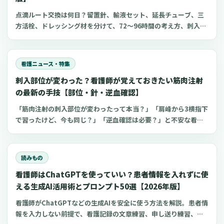
点滴ルート交換は何日？留置針、輸液セット、延長チューブ、三
方活栓、ドレッシング材を分けて、72〜96時間の考え方、刺入部
観察、点滴漏れ初期対応を看護師向けに整理します。
看護ニュース・特集
刺入部位が変わった？看護師が覚えておきたい筋肉注射
の最新の手技【部位・針・逆血確認】
「筋肉注射の刺入部位が変わったって本当？」「肩峰から3横指下
で習ったけど、今も同じ？」「逆血確認は必要？」と不安な看護
師さんへ。筋肉注射の部位、三角筋・大腿外側広筋・中殿筋の選
び方、針のゲージと長さ、皮下注射との違い、神経損傷やSIRVA
を避けるポイント、ワクチン接種時の手順までわかりやすく解説
読みもの
します。
看護師はChatGPTを使っていい？患者情報を入れずに使
える生成AI活用術とプロンプト50選【2026年版】
看護師がChatGPTなどの生成AIを安全に使う方法を解説。患者情
報を入力しない前提で、看護記録の文章練習、申し送り練習、復