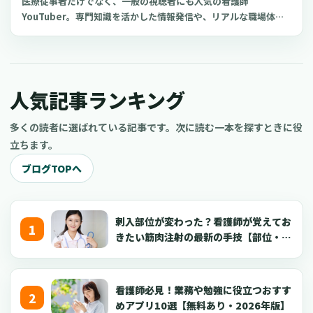
医療従事者だけでなく、一般の視聴者にも人気の看護師
YouTuber。専門知識を活かした情報発信や、リアルな職場体験
の共有により、多くの看護師YouTuberチャンネルが人気を博し
ています。 今回は、おすすめの看護師YouTuberチャンネルと、
看護師がYouTube副業を成功させるコツについてご紹介します。
現役の看護師だけでなく、看護学生や医療従事者、さらには医療
人気記事ランキング
に興味がある一般の方もぜひ参考にしてくださいね。
多くの読者に選ばれている記事です。次に読む一本を探すときに役
立ちます。
ブログTOPへ
刺入部位が変わった？看護師が覚えてお
きたい筋肉注射の最新の手技【部位・
針・逆血確認】
看護師必見！業務や勉強に役立つおすす
めアプリ10選【無料あり・2026年版】