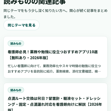
読みものの関連記事
同じテーマをもう少し深く知りたい方へ。関心が続く記事をまとめ
ました。
同じテーマを見る
読みもの
看護師必見！業務や勉強に役立つおすすめアプリ10選
【無料あり・2026年版】
忙しい看護師に向けて、業務効率化やスキマ時間の勉強に役立つ
おすすめアプリを目的別に紹介。薬剤検索、添付文書確認、検査
項目、点滴の滴下計算、医療略語、疾患学習、国試知識の復習、
心電図学習、シフト管理など、現場や復職準備で使いやすいアプ
リをまとめました。
読みもの
点滴ルート交換は何日？留置針・輸液セット・ドレッシ
ング・固定・点滴漏れ対応を看護師向けに解説【2026年
版】