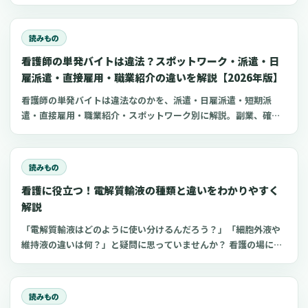
職準備、勉強に使えるプロンプト50選とNG例を紹介します。
読みもの
看護師の単発バイトは違法？スポットワーク・派遣・日
雇派遣・直接雇用・職業紹介の違いを解説【2026年版】
看護師の単発バイトは違法なのかを、派遣・日雇派遣・短期派
遣・直接雇用・職業紹介・スポットワーク別に解説。副業、確定
申告、住民税、勤務前チェックリスト、見学・お試し勤務の注意
点も整理します。
読みもの
看護に役立つ！電解質輸液の種類と違いをわかりやすく
解説
「電解質輸液はどのように使い分けるんだろう？」「細胞外液や
維持液の違いは何？」と疑問に思っていませんか？ 看護の場にお
いてよく扱う点滴の一つが電解質輸液。しかし、電解質輸液の種
類は多く、看護師がそれぞれの輸液製剤の特徴や使い分けを理解
するのは難しいものです。 今回は、看護師が知っておきたい電解
読みもの
質輸液の種類と違いについてわかりやすく解説します。