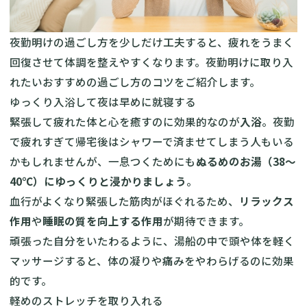
夜勤明けの過ごし方を少しだけ工夫すると、疲れをうまく
回復させて体調を整えやすくなります。夜勤明けに取り入
れたいおすすめの過ごし方のコツをご紹介します。
ゆっくり入浴して夜は早めに就寝する
緊張して疲れた体と心を癒すのに効果的なのが
入浴
。夜勤
で疲れすぎて帰宅後はシャワーで済ませてしまう人もいる
かもしれませんが、一息つくためにも
ぬるめのお湯（38〜
40℃）にゆっくりと浸かりましょう
。
血行がよくなり緊張した筋肉がほぐれるため、
リラックス
作用
や
睡眠の質を向上する作用
が期待できます。
頑張った自分をいたわるように、湯船の中で頭や体を軽く
マッサージすると、体の凝りや痛みをやわらげるのに効果
的です。
軽めのストレッチを取り入れる