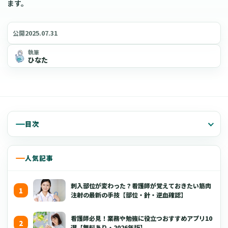
ます。
2025.07.31
公開
執筆
ひなた
目次
人気記事
刺入部位が変わった？看護師が覚えておきたい筋肉
注射の最新の手技【部位・針・逆血確認】
看護師必見！業務や勉強に役立つおすすめアプリ10
選【無料あり・2026年版】