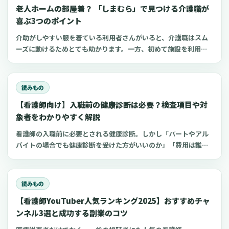
老人ホームの部屋着？ 「しまむら」で見つける介護職が
喜ぶ3つのポイント
介助がしやすい服を着ている利用者さんがいると、介護職はスム
ーズに動けるためとても助かります。一方、初めて施設を利用す
る家族にとって、服選びは手探りでしょう。 この記事では、47都
道府県に約1,400店舗ある「しまむら」で手に入れられるアイテ
ムを中心に、老人ホームに入所した利用者さんと介護職にとって
読みもの
快適な部屋着のポイントをご紹介します。
【看護師向け】入職前の健康診断は必要？検査項目や対
象者をわかりやすく解説
看護師の入職前に必要とされる健康診断。しかし「パートやアル
バイトの場合でも健康診断を受けた方がいいのか」「費用は誰が
支払うのか」など、対応に迷う看護師も少なくありません。 今回
は、看護師の入職前健康診断について、知っておきたいポイント
をわかりやすくご紹介します。
読みもの
【看護師YouTuber人気ランキング2025】おすすめチャ
ンネル3選と成功する副業のコツ