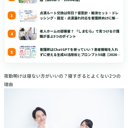
点滴ルート交換は何日？留置針・輸液セット・ドレ
ッシング・固定・点滴漏れ対応を看護師向けに解説
【2026年版】
老人ホームの部屋着？ 「しまむら」で見つける介護
職が喜ぶ3つのポイント
看護師はChatGPTを使っていい？患者情報を入れ
ずに使える生成AI活用術とプロンプト50選【2026年
版】
夜勤明けは寝ない方がいいの？寝すぎるとよくない2つの
理由