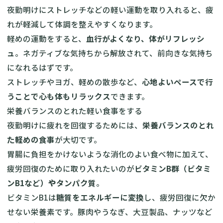
夜勤明けにストレッチなどの軽い運動を取り入れると、疲
れが軽減して体調を整えやすくなります。
軽めの運動をすると、
血行がよくなり、体がリフレッシ
ュ
。ネガティブな気持ちから解放されて、前向きな気持ち
になれるはずです。
ストレッチやヨガ、軽めの散歩など、
心地よいペースで行
うことで心も体もリラックス
できます。
栄養バランスのとれた軽い食事をする
夜勤明けに疲れを回復するためには、
栄養バランスのとれ
た軽めの食事
が大切です。
胃腸に負担をかけないような消化のよい食べ物に加えて、
疲労回復のために取り入れたいのが
ビタミンB群（ビタミ
ンB1など）
や
タンパク質
。
ビタミンB1は
糖質をエネルギーに変換
し、疲労回復に欠か
せない栄養素です。豚肉やうなぎ、大豆製品、ナッツなど