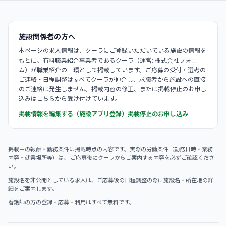
施設関係者の方へ
本ページの求人情報は、クーラにご登録いただいている施設の情報を
もとに、有料職業紹介事業者であるクーラ（運営: 株式会社フォニ
ム）が職業紹介の一環として掲載しています。ご応募の受付・選考の
ご連絡・日程調整はすべてクーラが仲介し、求職者から施設への直接
のご連絡は発生しません。掲載内容の修正、または掲載停止のお申し
込みはこちらから受け付けています。
掲載情報を編集する（施設アプリ登録）
掲載停止のお申し込み
掲載中の報酬・勤務条件は掲載時点の内容です。実際の労働条件（勤務日時・業務
内容・就業場所等）は、 ご応募後にクーラからご案内する内容を必ずご確認くださ
い。
施設名を非公開としている求人は、ご応募後の日程調整の際に施設名・所在地の詳
細をご案内します。
看護師の方の登録・応募・利用はすべて無料です。