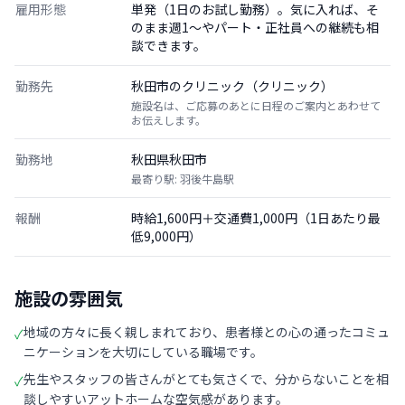
雇用形態
単発（1日のお試し勤務）。気に入れば、そ
のまま週1〜やパート・正社員への継続も相
談できます。
勤務先
秋田市のクリニック（クリニック）
施設名は、ご応募のあとに日程のご案内とあわせて
お伝えします。
勤務地
秋田県秋田市
最寄り駅: 羽後牛島駅
報酬
時給1,600円＋交通費1,000円（1日あたり最
低9,000円）
施設の雰囲気
地域の方々に長く親しまれており、患者様との心の通ったコミュ
✓
ニケーションを大切にしている職場です。
先生やスタッフの皆さんがとても気さくで、分からないことを相
✓
談しやすいアットホームな空気感があります。