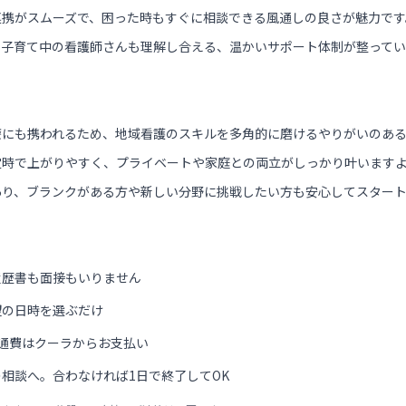
連携がスムーズで、困った時もすぐに相談できる風通しの良さが魅力です
、子育て中の看護師さんも理解し合える、温かいサポート体制が整ってい
療にも携われるため、地域看護のスキルを多角的に磨けるやりがいのあ
定時で上がりやすく、プライベートや家庭との両立がしっかり叶います
あり、ブランクがある方や新しい分野に挑戦したい方も安心してスター
履歴書も面接もいりません
望の日時を選ぶだけ
通費はクーラからお支払い
相談へ。合わなければ1日で終了してOK