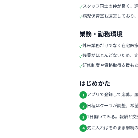
スタッフ同士の仲が良く、
✓
病児保育室も運営しており
✓
業務・勤務環境
外来業務だけでなく在宅医
✓
残業がほとんどないため、
✓
研修制度や資格取得支援も
✓
はじめかた
アプリで登録して応募。
1
日程はクーラが調整。希
2
1日働いてみる。報酬と交
3
気に入ればそのまま継続の
4