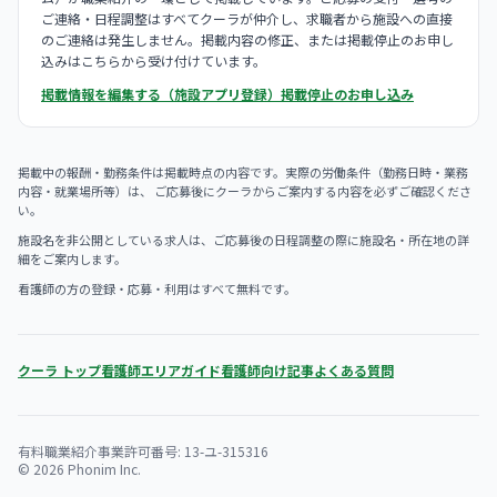
ご連絡・日程調整はすべてクーラが仲介し、求職者から施設への直接
のご連絡は発生しません。掲載内容の修正、または掲載停止のお申し
込みはこちらから受け付けています。
掲載情報を編集する（施設アプリ登録）
掲載停止のお申し込み
掲載中の報酬・勤務条件は掲載時点の内容です。実際の労働条件（勤務日時・業務
内容・就業場所等）は、 ご応募後にクーラからご案内する内容を必ずご確認くださ
い。
施設名を非公開としている求人は、ご応募後の日程調整の際に施設名・所在地の詳
細をご案内します。
看護師の方の登録・応募・利用はすべて無料です。
クーラ トップ
看護師エリアガイド
看護師向け記事
よくある質問
有料職業紹介事業許可番号: 13-ユ-315316
© 2026 Phonim Inc.