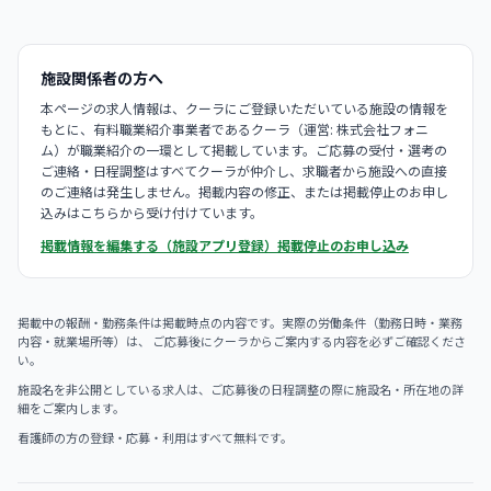
施設関係者の方へ
本ページの求人情報は、クーラにご登録いただいている施設の情報を
もとに、有料職業紹介事業者であるクーラ（運営: 株式会社フォニ
ム）が職業紹介の一環として掲載しています。ご応募の受付・選考の
ご連絡・日程調整はすべてクーラが仲介し、求職者から施設への直接
のご連絡は発生しません。掲載内容の修正、または掲載停止のお申し
込みはこちらから受け付けています。
掲載情報を編集する（施設アプリ登録）
掲載停止のお申し込み
掲載中の報酬・勤務条件は掲載時点の内容です。実際の労働条件（勤務日時・業務
内容・就業場所等）は、 ご応募後にクーラからご案内する内容を必ずご確認くださ
い。
施設名を非公開としている求人は、ご応募後の日程調整の際に施設名・所在地の詳
細をご案内します。
看護師の方の登録・応募・利用はすべて無料です。