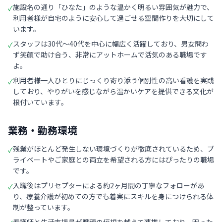
施設名の通り「ひなた」のような温かく明るい雰囲気が魅力で、
✓
利用者様が自宅のように安心して過ごせる空間作りを大切にして
います。
スタッフは30代〜40代を中心に幅広く活躍しており、男女問わ
✓
ず笑顔で助け合う、非常にアットホームで活気のある職場です
よ。
利用者様一人ひとりにじっくり寄り添う個別性の高い看護を実践
✓
しており、やりがいを感じながら温かいケアを提供できる文化が
根付いています。
業務・勤務環境
残業がほとんど発生しない環境づくりが徹底されているため、プ
✓
ライベートやご家庭との両立を希望される方にはぴったりの職場
です。
入職後はプリセプターによる約2ヶ月間の丁寧なフォローがあ
✓
り、療養介護が初めての方でも着実にスキルを身につけられる体
制が整っています。