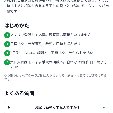
看護師と生活支援員が職種の垣根を越えて連携しており、困った
✓
時はすぐに相談し合える風通しの良さと抜群のチームワークが自
慢です。
はじめかた
アプリで登録して応募。履歴書も面接もいりません
1
日程はクーラが調整。希望の日時を選ぶだけ
2
1日働いてみる。報酬と交通費はクーラからお支払い
3
気に入ればそのまま継続の相談へ。合わなければ1日で終了し
4
てOK
やり取りはすべてクーラが間に入りますので、施設への直接のご連絡は不要
です。
よくある質問
お試し勤務ってなんですか？
▾