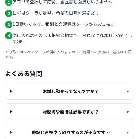
アプリで登録して応募。履歴書も面接もいりません
1
日程はクーラが調整。希望の日時を選ぶだけ
2
1日働いてみる。報酬と交通費はクーラからお支払い
3
気に入ればそのまま継続の相談へ。合わなければ1日で終了し
4
てOK
やり取りはすべてクーラが間に入りますので、施設への直接のご連絡は不要
です。
よくある質問
お試し勤務ってなんですか？
▾
履歴書や面接は必要ですか？
▾
施設と直接やり取りするのが不安です…
▾