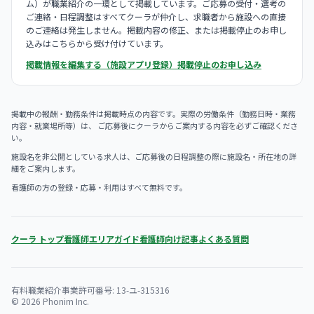
ム）が職業紹介の一環として掲載しています。ご応募の受付・選考の
ご連絡・日程調整はすべてクーラが仲介し、求職者から施設への直接
のご連絡は発生しません。掲載内容の修正、または掲載停止のお申し
込みはこちらから受け付けています。
掲載情報を編集する（施設アプリ登録）
掲載停止のお申し込み
掲載中の報酬・勤務条件は掲載時点の内容です。実際の労働条件（勤務日時・業務
内容・就業場所等）は、 ご応募後にクーラからご案内する内容を必ずご確認くださ
い。
施設名を非公開としている求人は、ご応募後の日程調整の際に施設名・所在地の詳
細をご案内します。
看護師の方の登録・応募・利用はすべて無料です。
クーラ トップ
看護師エリアガイド
看護師向け記事
よくある質問
有料職業紹介事業許可番号: 13-ユ-315316
© 2026 Phonim Inc.