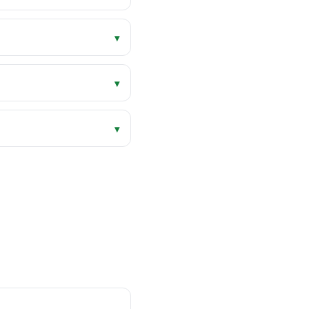
▾
▾
▾