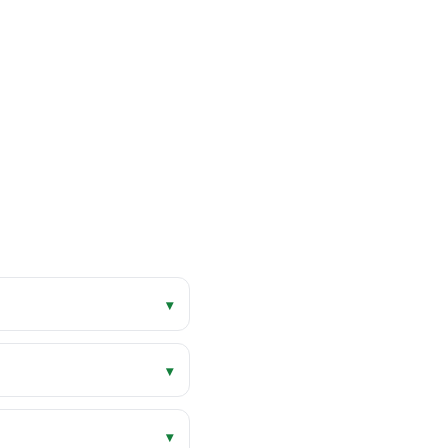
▾
▾
▾