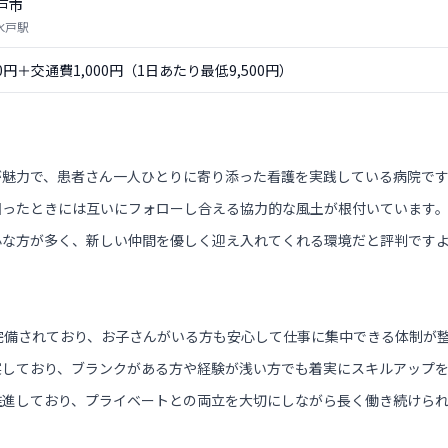
戸市
水戸駅
00円＋交通費1,000円（1日あたり最低9,500円）
が魅力で、患者さん一人ひとりに寄り添った看護を実践している病院で
困ったときには互いにフォローし合える協力的な風土が根付いています
心な方が多く、新しい仲間を優しく迎え入れてくれる環境だと評判です
完備されており、お子さんがいる方も安心して仕事に集中できる体制が
実しており、ブランクがある方や経験が浅い方でも着実にスキルアップ
推進しており、プライベートとの両立を大切にしながら長く働き続けら