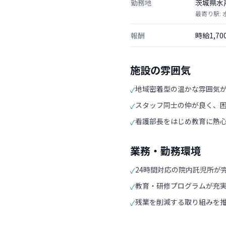
勤務地
茨城県水
最寄り駅: 
報酬
時給1,7
施設の雰囲気
地域密着型の温かな雰囲気
✓
スタッフ同士の仲が良く、
✓
看護部長をはじめ教育に熱
✓
業務・勤務環境
24時間対応の院内託児所が
✓
教育・研修プログラムが充
✓
残業を削減する取り組みを
✓