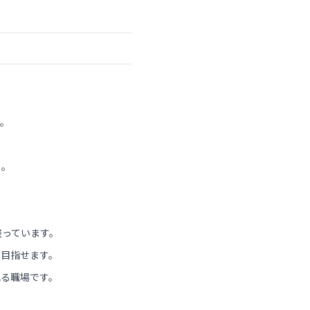
す。
。
よ。
整っています。
を目指せます。
れる職場です。