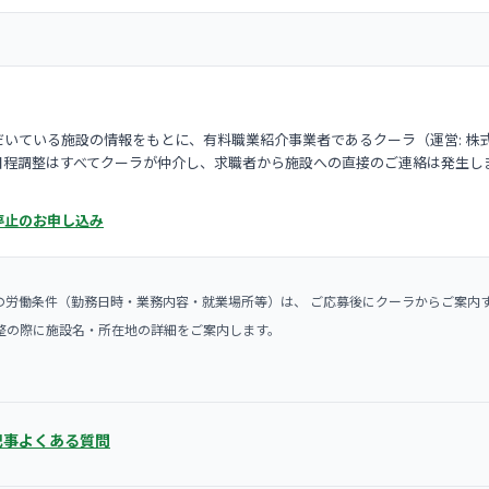
いている施設の情報をもとに、有料職業紹介事業者であるクーラ（運営: 株
日程調整はすべてクーラが仲介し、求職者から施設への直接のご連絡は発生し
停止のお申し込み
の労働条件（勤務日時・業務内容・就業場所等）は、 ご応募後にクーラからご案内
整の際に施設名・所在地の詳細をご案内します。
記事
よくある質問